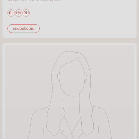
PL
UA
RU
Endoskopia