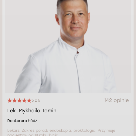
142 opinie
5 z 5
Lek. Mykhailo Tomin
Doctorpro Łódź
Lekarz. Zakres porad: endoskopia, proktologia. Przyjmuje
pacjentów od 18 roku życia.