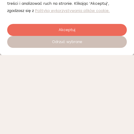
treści i analizować ruch na stronie. Klikając 'Akceptuj',
zgadzasz się z
Polityką wykorzystywania plików cookie.
Akceptuj
Odrzuć wybrane
Umów wizytę 24/7
Nasi partnerzy
Polityka prywatności
Polityka Cookies
Informacje o naszej działalności
Oferty pracy
Regulamin porad telemedycznych Łódź