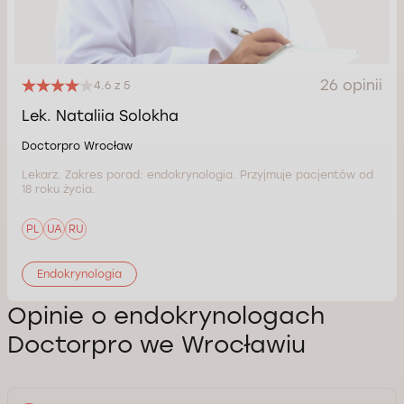
26 opinii
4.6 z 5
Lek. Nataliia Solokha
Doctorpro Wrocław
Lekarz. Zakres porad: endokrynologia. Przyjmuje pacjentów od
18 roku życia.
PL
UA
RU
Endokrynologia
Opinie o endokrynologach
Doctorpro we Wrocławiu