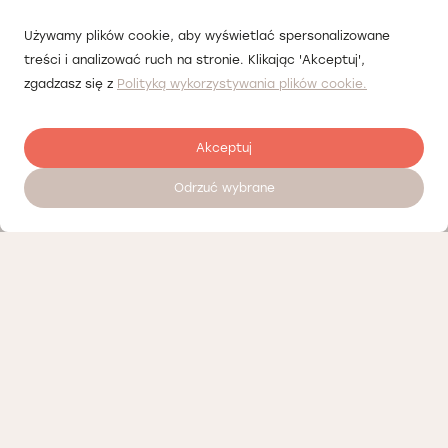
Używamy plików cookie, aby wyświetlać spersonalizowane
treści i analizować ruch na stronie. Klikając 'Akceptuj',
zgadzasz się z
Polityką wykorzystywania plików cookie.
Akceptuj
Odrzuć wybrane
Umów wizytę 24/7
Nasi partnerzy
Polityka prywatności
Polityka Cookies
Informacje o naszej działalności