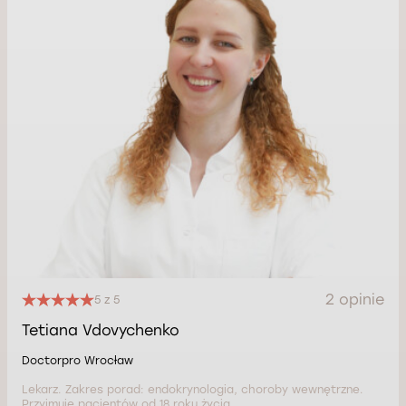
2 opinie
5 z 5
Tetiana Vdovychenko
Doctorpro Wrocław
Lekarz. Zakres porad: endokrynologia, choroby wewnętrzne.
Przyjmuje pacjentów od 18 roku życia.