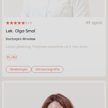
49 opinii
5 z 5
Lek. Olga Smal
Doctorpro Wrocław
Lekarz ginekolog. Przyjmuje pacjentów od 4 roku życia.
PL
RU
Ginekologia
Ultrasonografia