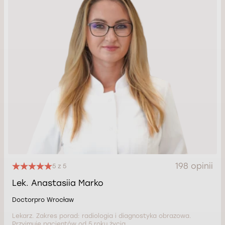
198 opinii
5 z 5
Lek. Anastasiia Marko
Doctorpro Wrocław
Lekarz. Zakres porad: radiologia i diagnostyka obrazowa.
Przyjmuje pacjentów od 5 roku życia.