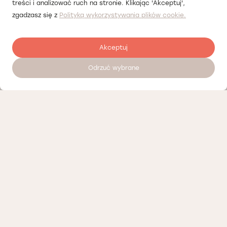
treści i analizować ruch na stronie. Klikając 'Akceptuj',
zgadzasz się z
Polityką wykorzystywania plików cookie.
Akceptuj
Odrzuć wybrane
Umów wizytę 24/7
Nasi partnerzy
Polityka prywatności
Polityka Cookies
Informacje o naszej działalności
Oferty pracy
Regulamin porad telemedycznych Łódź