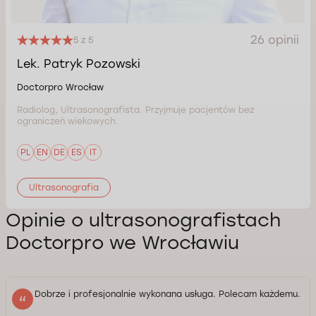
26 opinii
5 z 5
Lek. Patryk Pozowski
Doctorpro Wrocław
Radiolog, Ultrasonografista. Przyjmuje pacjentów bez
ograniczeń wiekowych.
PL
EN
DE
ES
IT
Ultrasonografia
Opinie o ultrasonografistach
Doctorpro we Wrocławiu
Dobrze i profesjonalnie wykonana usługa. Polecam każdemu.