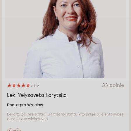
33 opinie
5 z 5
Lek. Yelyzaveta Korytska
Doctorpro Wrocław
Lekarz. Zakres porad: ultrasonografia. Przyjmuje pacjentów bez
ograniczeń wiekowych.