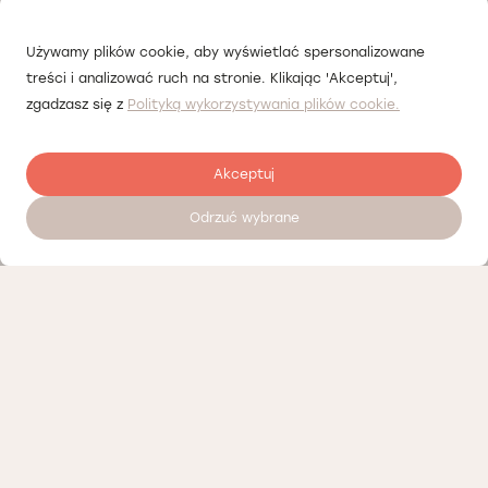
Używamy plików cookie, aby wyświetlać spersonalizowane
treści i analizować ruch na stronie. Klikając 'Akceptuj',
zgadzasz się z
Polityką wykorzystywania plików cookie.
Akceptuj
Odrzuć wybrane
Zostaw opinię
Nasi partnerzy
Polityka prywatności
Polityka Cookies