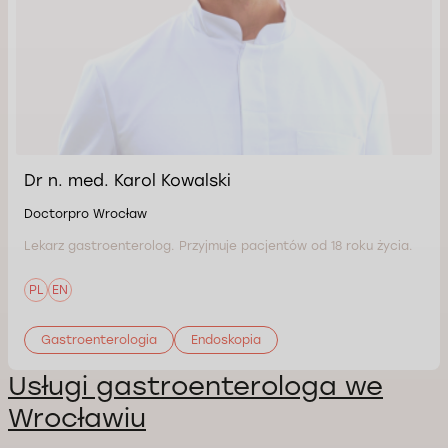
Dr n. med. Karol Kowalski
Doctorpro Wrocław
Lekarz gastroenterolog. Przyjmuje pacjentów od 18 roku życia.
PL
EN
Gastroenterologia
Endoskopia
Usługi gastroenterologa we
Wrocławiu