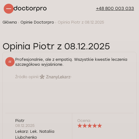
+48 800 003 033
Główna
Opinie Doctorpro
Opinia Piotr z 08.12.2025
Opinia Piotr z 08.12.2025
Profesjonalnie, ale z empatią. Wszystkie kwestie leczenia
szczegółowo wyjaśnione.
Źródło opinii:
Piotr
Ocena:
08.12.2025
Lekarz:
Lek. Nataliia
Liubchenko