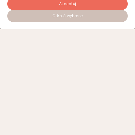
Akceptuj
Odrzuć wybrane
Zostaw opinię
Nasi partnerzy
Polityka prywatności
Polityka Cookies
Informacje o naszej działalności
Oferty pracy
Regulamin porad telemedycznych Łódź
Regulamin organizacyjny Łódź