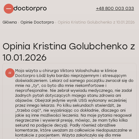
+48 800 003 033
Główna
Opinie Doctorpro
Opinia Kristina Golubchenko z 10.01.2026
Opinia Kristina Golubchenko z
10.01.2026
Moja wizyta u chirurga Viktora Voloshchuka w klinice
Doctorpro Łódź była bardzo nieprzyjemnym i stresującym
doświadczeniem. Lekarz od samego początku zwracał się do
mnie na „ty", co byto dla mnie niekomfortowe i
nieprofesjonalne. Nie zebrał wywiadu medycznego, nie zadał
żadnych pytań dotyczących mojego stanu zdrowia ani
objawów. Obejrzał jedynie wynik USG wykonany wcześniej
przez innego lekarza. Po kilku sekundach stwierdzit, że
„trzeba ciąć", nie wyjaśniając co dokładnie, dlaczego ani
jakie są inne możliwości leczenia. Na moje pytania reagował
niegrzecznie i wywierał presję, mówiąc, że mam tylko kilka
sekund na podjęcie decyzji. Padły również obraźliwe
komentarze, które uważam za całkowicie niedopuszczalne w
kontakcie z pacjentem. Wizyta zakończyła się dla mnie