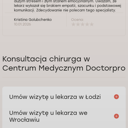
dużym stresem i złym stanem emocjonalnym. Uważam, ze
lekarz wykazał się brakiem empatii, szacunku i podstawowej
komunikacji. Zdecydowanie nie polecam tego specjalisty.
Kristina Golubchenko
Ocena:
10.01.2026
Konsultacja chirurga w
Centrum Medycznym Doctorpro
Umów wizytę u lekarza w Łodzi
Umów wizytę u lekarza we
Centrum medyczne w Łodzi
Adres
Wrocławiu
Łódź, ul. Stefana Jaracza 64, 90-251 Łódź, Polska.