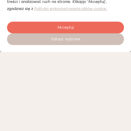
treści i analizować ruch na stronie. Klikając 'Akceptuj',
zgadzasz się z
Polityką wykorzystywania plików cookie.
Akceptuj
Odrzuć wybrane
Zostaw opinię
Nasi partnerzy
Polityka prywatności
Polityka Cookies
Informacje o naszej działalności
Oferty pracy