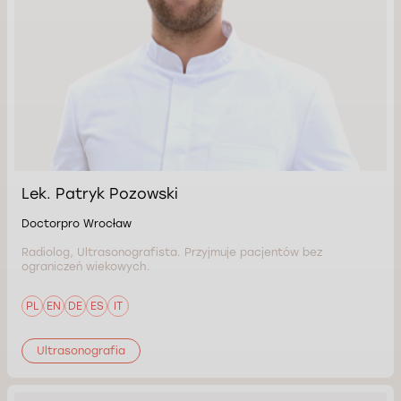
Lek. Patryk Pozowski
Doctorpro Wrocław
Radiolog, Ultrasonografista. Przyjmuje pacjentów bez
ograniczeń wiekowych.
PL
EN
DE
ES
IT
Ultrasonografia