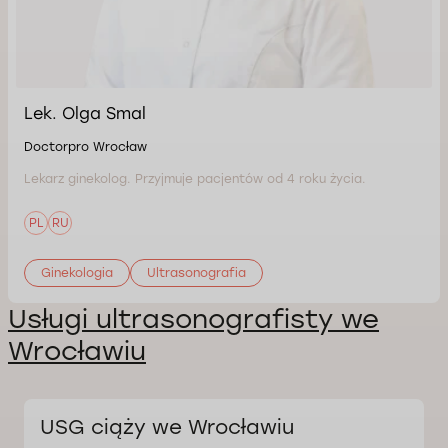
Lek. Olga Smal
Doctorpro Wrocław
Lekarz ginekolog. Przyjmuje pacjentów od 4 roku życia.
PL
RU
Ginekologia
Ultrasonografia
Usługi ultrasonografisty we
Wrocławiu
USG ciąży we Wrocławiu