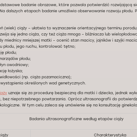
dstawowe badanie obrazowe, które pozwala potwierdzić rozwijającą s
 Na dalszych etapach badanie umożliwia obserwowanie rozwoju płodu.
ień (wiek) ciąży – ułatwia to wyznaczenie orientacyjnego terminu porodu
zwija się jedna ciąża, czy też ciąża mnoga – bliźniacza lub wielopłodowa
y miednicy mniejszej matki – ocenić stan macicy, jajników i szyjki macic
u płodu, jego ruchu, kontrolować tętno;
ję płodu;
narządów płodu;
płyn owodniowy;
ację łożyska;
widłowości (np. ciąża pozamaciczna);
 wystąpienia określonych wad genetycznych.
iąży
uznaje się za procedurę bezpieczną dla matki i dziecka, jednak wyko
a, bez niepotrzebnego powtarzania. Oprócz ultrasonografii do potwierdz
kologiczne. W tym celu zaleca się umówienie się na konsultację ginekol
Badania ultrasonograficzne według etapów ciąży
iąży
Charakterystyka