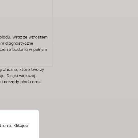
 płodu. Wraz ze wzrostem
em diagnostyczne
adzenie badania w pełnym
raficzne, które tworzy
u. Dzięki większej
i narządy płodu oraz
ronie. Klikając
a wizytę z pełnym