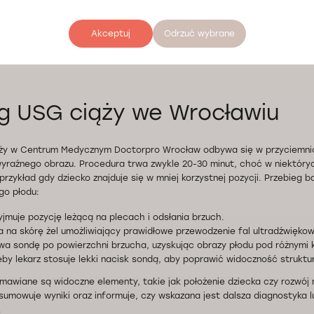
zabrać dotychczasowe wyniki badań laboratoryjnych i obrazowych, aby 
zerszym kontekście klinicznym. Przed rozpoczęciem ginekologicznego US
Akceptuj
Odrzuć wybrane
rza o ewentualnych chorobach genetycznych, wadach anatomicznych 
inie, co może mieć znaczenie dla dalszej diagnostyki.
g USG ciąży we Wrocławiu
ży w Centrum Medycznym Doctorpro Wrocław odbywa się w przyciemni
wyraźnego obrazu. Procedura trwa zwykle 20-30 minut, choć w niektór
przykład gdy dziecko znajduje się w mniej korzystnej pozycji. Przebieg b
go płodu:
yjmuje pozycję leżącą na plecach i odsłania brzuch.
a na skórę żel umożliwiający prawidłowe przewodzenie fal ultradźwięko
wa sondę po powierzchni brzucha, uzyskując obrazy płodu pod różnymi 
eby lekarz stosuje lekki nacisk sondą, aby poprawić widoczność struktur
awiane są widoczne elementy, takie jak położenie dziecka czy rozwój
sumowuje wyniki oraz informuje, czy wskazana jest dalsza diagnostyka l
.