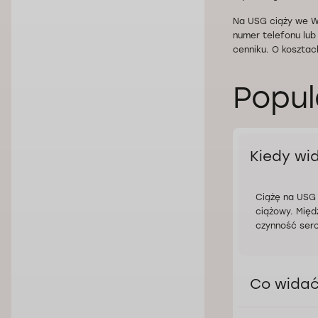
Na USG ciąży we W
numer telefonu lub
cenniku. O kosztac
Popul
Kiedy wi
Ciążę na USG 
ciążowy. Międ
czynność serc
Co widać