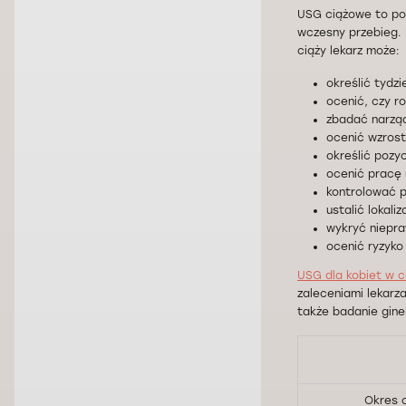
USG ciążowe to po
wczesny przebieg.
ciąży lekarz może:
określić tydz
ocenić, czy ro
zbadać narząd
ocenić wzrost
określić pozyc
ocenić pracę 
kontrolować 
ustalić lokaliz
wykryć niepra
ocenić ryzyko
USG dla kobiet w c
zaleceniami lekarz
także badanie gine
Okres c