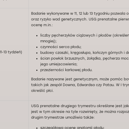
Badanie wykonywane w 11, 12 lub 13 tygodniu pozwala o
oraz ryzyko wad genetycznych. USG prenatalne pierw
ocenę m.in.:
liczby pęcherzyków ciążowych i płodów (określen
mnogiej);
czynności serca płodu;
1-13 tydzień)
budowy czaszki, kręgosłupa, kończyn górnych i d
ścian powłok brzusznych, żołądka, pęcherza mocz
jego umiejscowienia;
przezierności karkowej płodu.
Badanie nazywane jest genetycznym, może pomóc bo
takich jak zespół Downa, Edwardsa czy Patau. W I try
określić płci.
USG prenatalne drugiego trymestru określane jest ja
jest w tym okresie na tyle rozwinięty, że można rozp
drugim trymestrze umożliwia także:
szczegółową ocenę anatomii płodu;