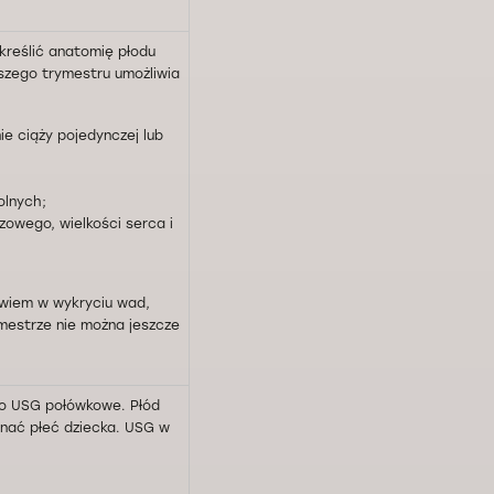
kreślić anatomię płodu
szego trymestru umożliwia
ie ciąży pojedynczej lub
olnych;
owego, wielkości serca i
wiem w wykryciu wad,
mestrze nie można jeszcze
ko USG połówkowe. Płód
oznać płeć dziecka. USG w