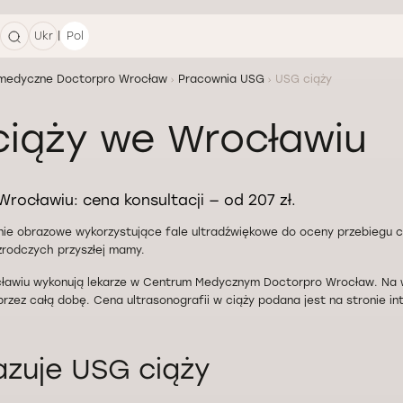
|
Ukr
Pol
medyczne Doctorpro Wrocław
Pracownia USG
USG ciąży
iąży we Wrocławiu
rocławiu: cena konsultacji — od 207 zł.
ie obrazowe wykorzystujące fale ultradźwiękowe do oceny przebiegu ci
zrodczych przyszłej mamy.
ławiu wykonują lekarze w Centrum Medycznym Doctorpro Wrocław. Na w
przez całą dobę. Cena ultrasonografii w ciąży podana jest na stronie in
zuje USG ciąży