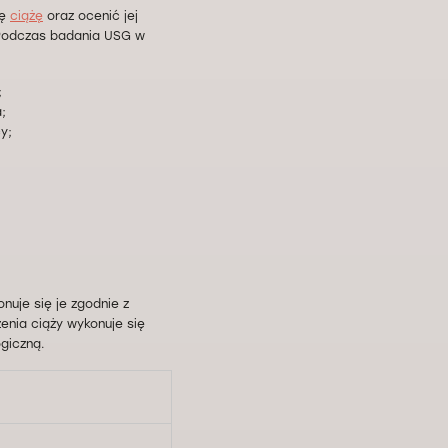
ię
ciążę
oraz ocenić jej
 Podczas badania USG w
;
;
y;
nuje się je zgodnie z
enia ciąży wykonuje się
ogiczną.