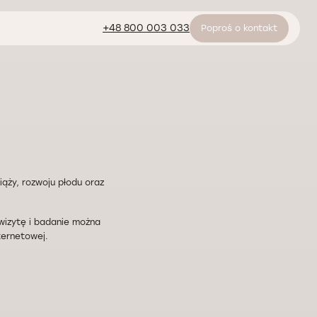
+48 800 003 033
Poproś o kontakt
ąży, rozwoju płodu oraz
izytę i badanie można
ternetowej.