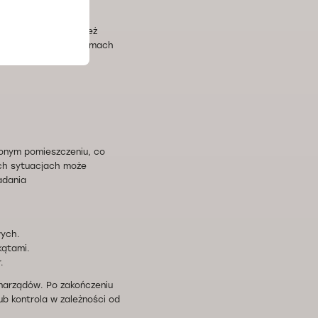
lekarz mógł ocenić
G dobrze jest również
lub istotnych problemach
onym pomieszczeniu, co
ych sytuacjach może
adania
wych.
kątami.
.
 narządów. Po zakończeniu
ub kontrola w zależności od