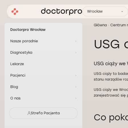
Wrocław
Główna
Centrum 
Doctorpro Wrocław
USG c
Nasze poradnie
Diagnostyka
USG ciąży we W
Lekarze
USG ciąży to badan
Pacjenci
stanu narządów ro
Blog
USG ciąży we Wroc
zarejestrować się 
O nas
Strefa Pacjenta
Co poka