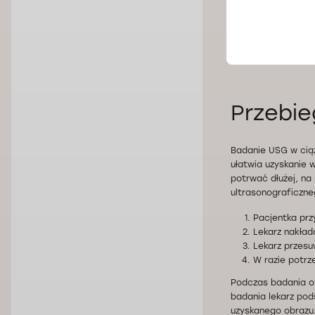
Na badanie warto 
przebieg ciąży w s
poinformować leka
zdrowotnych w rodz
Przebie
Badanie USG w cią
ułatwia uzyskanie 
potrwać dłużej, na 
ultrasonograficzne
Pacjentka prz
Lekarz nakład
Lekarz przesu
W razie potrz
Podczas badania om
badania lekarz pod
uzyskanego obrazu