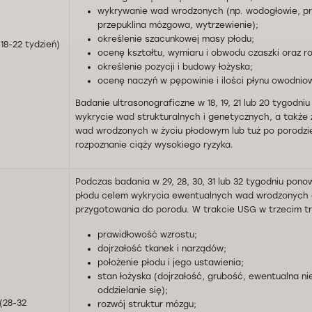
wykrywanie wad wrodzonych (np. wodogłowie, pr
przepuklina mózgowa, wytrzewienie);
określenie szacunkowej masy płodu;
18-22 tydzień)
ocenę kształtu, wymiaru i obwodu czaszki oraz r
określenie pozycji i budowy łożyska;
ocenę naczyń w pępowinie i ilości płynu owodnio
Badanie ultrasonograficzne w 18, 19, 21 lub 20 tygodni
wykrycie wad strukturalnych i genetycznych, a także 
wad wrodzonych w życiu płodowym lub tuż po porodzie
rozpoznanie ciąży wysokiego ryzyka.
Podczas badania w 29, 28, 30, 31 lub 32 tygodniu pono
płodu celem wykrycia ewentualnych wad wrodzonych 
przygotowania do porodu. W trakcie USG w trzecim tr
prawidłowość wzrostu;
dojrzałość tkanek i narządów;
położenie płodu i jego ustawienia;
stan łożyska (dojrzałość, grubość, ewentualna n
oddzielanie się);
 (28-32
rozwój struktur mózgu;