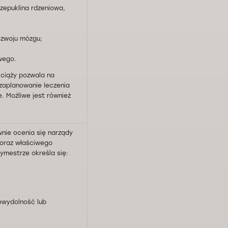
zepuklina rdzeniowa,
ozwoju mózgu;
wego.
u ciąży pozwala na
zaplanowanie leczenia
. Możliwe jest również
wnie ocenia się narządy
oraz właściwego
ymestrze określa się:
iewydolność lub