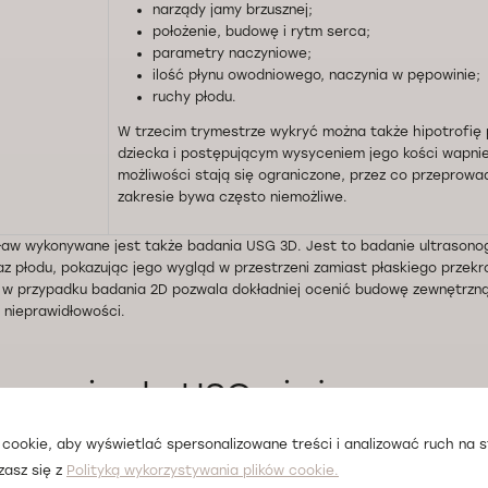
narządy jamy brzusznej;
położenie, budowę i rytm serca;
parametry naczyniowe;
ilość płynu owodniowego, naczynia w pępowinie;
ruchy płodu.
W trzecim trymestrze wykryć można także hipotrofię
dziecka i postępującym wysyceniem jego kości wapni
możliwości stają się ograniczone, przez co przeprow
zakresie bywa często niemożliwe.
aw wykonywane jest także badania USG 3D. Jest to badanie ultrasonog
z płodu, pokazując jego wygląd w przestrzeni zamiast płaskiego przekroj
 w przypadku badania 2D pozwala dokładniej ocenić budowę zewnętrzną 
 nieprawidłowości.
towanie do USG ciążowego
cookie, aby wyświetlać spersonalizowane treści i analizować ruch na st
czaj nie wymaga skomplikowanych przygotowań. Zaleca się przyjście n
zasz się z
Polityką wykorzystywania plików cookie.
a to uzyskanie wyraźnego obrazu struktur w miednicy mniejszej.