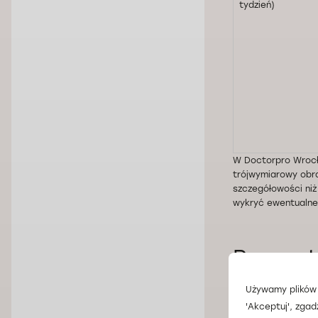
tydzień)
W Doctorpro Wrocł
trójwymiarowy obra
szczegółowości niż
wykryć ewentualne
Przygo
Używamy plików 
USG ciążowe zazwy
'Akceptuj', zgad
pęcherzem – ułatwi