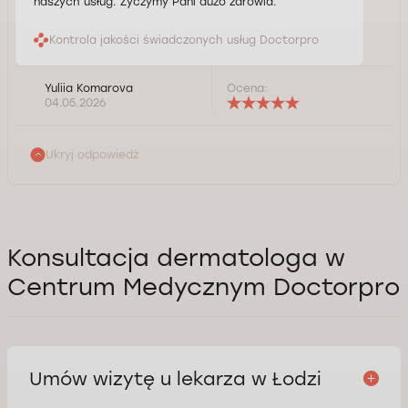
naszych usług. Życzymy Pani dużo zdrowia.
Kontrola jakości świadczonych usług Doctorpro
Yuliia Komarova
Ocena:
04.05.2026
Ukryj odpowiedź
Konsultacja dermatologa w
Centrum Medycznym Doctorpro
Umów wizytę u lekarza w Łodzi