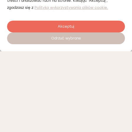
treści i analizować ruch na stronie. Klikając 'Akceptuj',
zgadzasz się z
Polityką wykorzystywania plików cookie.
Akceptuj
Odrzuć wybrane
Zostaw opinię
Nasi partnerzy
Polityka prywatności
Polityka Cookies
Informacje o naszej działalności
Oferty pracy