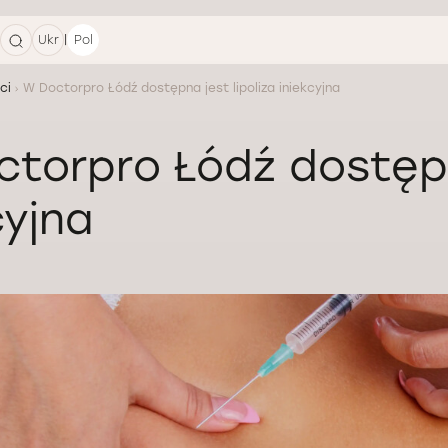
|
Ukr
Pol
ci
W Doctorpro Łódź dostępna jest lipoliza iniekcyjna
torpro Łódź dostępna
cyjna