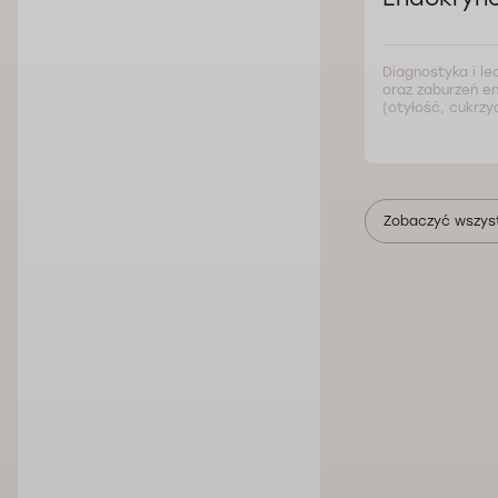
Diagnostyka i le
oraz zaburzeń e
(otyłość, cukrzy
Zobaczyć wszys