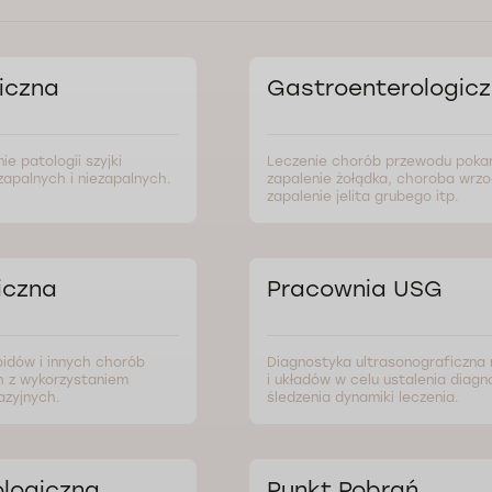
iczna
Gastroenterologic
ie patologii szyjki
Leczenie chorób przewodu pok
apalnych i niezapalnych.
zapalenie żołądka, choroba wrz
zapalenie jelita grubego itp.
iczna
Pracownia USG
idów i innych chorób
Diagnostyka ultrasonograficzna
h z wykorzystaniem
i układów w celu ustalenia diagno
azyjnych.
śledzenia dynamiki leczenia.
logiczna
Punkt Pobrań