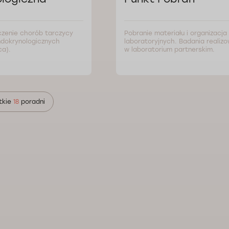
czenie chorób tarczycy
Pobranie materiału i organizacj
ndokrynologicznych
laboratoryjnych. Badania realiz
ca).
w laboratorium partnerskim.
tkie
18
poradni