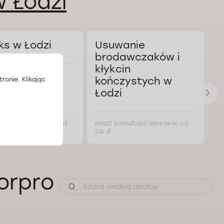
 Łodzi
ks w Łodzi
Usuwanie
W
brodawczaków i
s
kłykcin
kończystych w
ronie. Klikając
Łodzi
nsultacji lekarskiej od
Koszt konsultacji lekarskiej od
Ko
216 zł
216
orpro