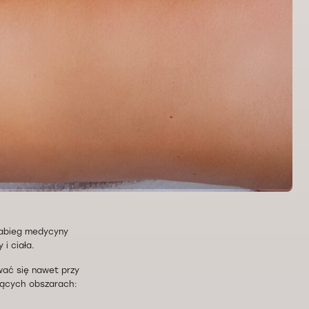
 zabieg medycyny
i ciała.
wać się nawet przy
pujących obszarach: