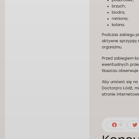
podbródek;
brzuch;
biodra;
ramiona;
kolana.
Podczas zabiegu pr
aktywne sprzyjają
organizmu.
Przed zabiegiem ko
ewentualnych przec
tłuszczu obserwuje
Aby umówić się na 
Doctorpro Łódź, mo
stronie internetowe
0