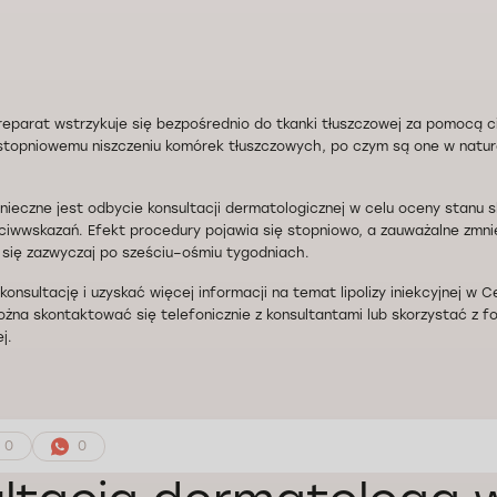
eparat wstrzykuje się bezpośrednio do tkanki tłuszczowej za pomocą cien
 stopniowemu niszczeniu komórek tłuszczowych, po czym są one w natur
nieczne jest odbycie konsultacji dermatologicznej w celu oceny stanu s
iwwskazań. Efekt procedury pojawia się stopniowo, a zauważalne zmnie
 się zazwyczaj po sześciu–ośmiu tygodniach.
konsultację i uzyskać więcej informacji na temat lipolizy iniekcyjnej 
żna skontaktować się telefonicznie z konsultantami lub skorzystać z 
j.
0
0