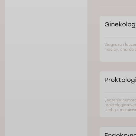
Ginekolog
Diagnoza i leczen
macicy, chorób z
Proktolog
Leczenie hemoro
proktologicznyc
technik małoinw
Endokryno