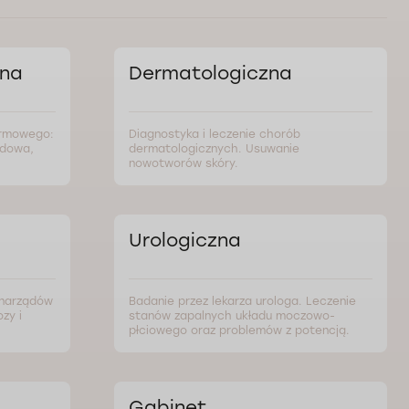
zna
Dermatologiczna
armowego:
Diagnostyka i leczenie chorób
odowa,
dermatologicznych. Usuwanie
nowotworów skóry.
Urologiczna
 narządów
Badanie przez lekarza urologa. Leczenie
zy i
stanów zapalnych układu moczowo-
płciowego oraz problemów z potencją.
Gabinet