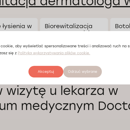
ltacja dermatologa w
 łysienia w
Biorewitalizacja
Boto
twarzy w Łodzi
cookie, aby wyświetlać spersonalizowane treści i analizować ruch na st
zasz się z
Polityką wykorzystywania plików cookie.
cji lekarskiej od
Akceptuj
Koszt konsultacji lekarskiej od
Odrzuć wybrane
Koszt ko
216 zł
216 zł
wizytę u lekarza w
rum medycznym Doct