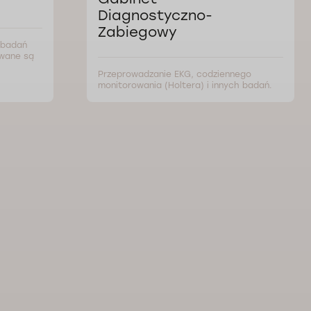
Diagnostyczno-
Zabiegowy
a badań
owane są
Przeprowadzanie EKG, codziennego
monitorowania (Holtera) i innych badań.