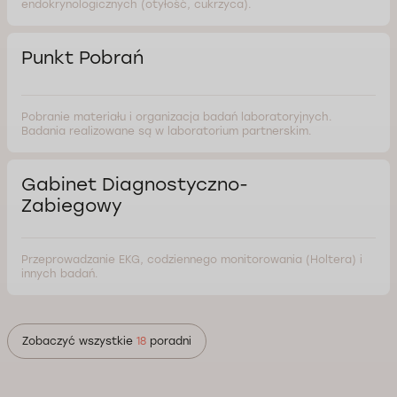
endokrynologicznych (otyłość, cukrzyca).
Punkt Pobrań
Pobranie materiału i organizacja badań laboratoryjnych.
Badania realizowane są w laboratorium partnerskim.
Gabinet Diagnostyczno-
Zabiegowy
Przeprowadzanie EKG, codziennego monitorowania (Holtera) i
innych badań.
Zobaczyć wszystkie
18
poradni