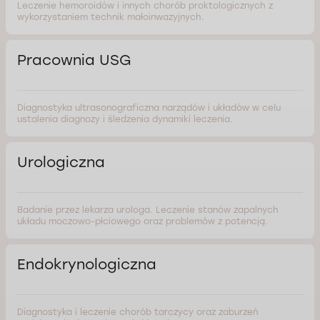
Leczenie hemoroidów i innych chorób proktologicznych z
wykorzystaniem technik małoinwazyjnych.
Pracownia USG
Diagnostyka ultrasonograficzna narządów i układów w celu
ustalenia diagnozy i śledzenia dynamiki leczenia.
Urologiczna
Badanie przez lekarza urologa. Leczenie stanów zapalnych
układu moczowo-płciowego oraz problemów z potencją.
Endokrynologiczna
Diagnostyka i leczenie chorób tarczycy oraz zaburzeń