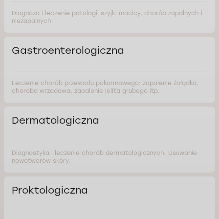
Diagnoza i leczenie patologii szyjki macicy, chorób zapalnych i
niezapalnych.
Gastroenterologiczna
Leczenie chorób przewodu pokarmowego: zapalenie żołądka,
choroba wrzodowa, zapalenie jelita grubego itp.
Dermatologiczna
Diagnostyka i leczenie chorób dermatologicznych. Usuwanie
nowotworów skóry.
Proktologiczna