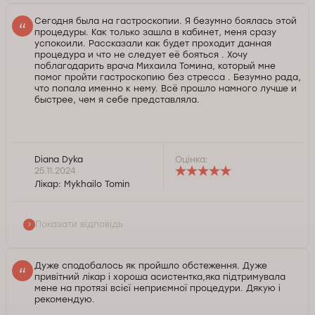
Сегодня была на гастроскопии. Я безумно боялась этой
процедуры. Как только зашла в кабинет, меня сразу
успокоили. Рассказали как будет проходит данная
процедура и что не следует её бояться . Хочу
поблагодарить врача Михаила Томина, который мне
помог пройти гастроскопию без стресса . Безумно рада,
что попала именно к нему. Всё прошло намного лучше и
быстрее, чем я себе представляла.
Diana Dyka
Оцінка:
Добрый день, Диана. Благодарим Вас за
25.11.2024
позитивный отзыв. Нам приятно знать, что Вы
Лікар:
Mykhailo Tomin
остались довольны визитом в клинику и
результатом обращения к нашему доктору. Всегда
рады приветствовать на профилактических
Показати відповідь
визитах и готовы помочь в случае необходимости.
Желаем Вам крепкого здоровья.
Дуже сподобалось як пройшло обстеження. Дуже
привітний лікар і хороша асистентка,яка підтримувала
Служба контролю якості Докторпро
мене на протязі всієї неприємної процедури. Дякую і
рекомендую.