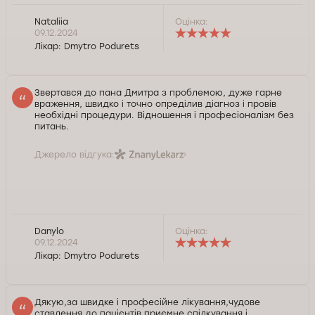
Nataliia
Оцінка:
09.12.2024
Лікар:
Dmytro Podurets
Звертався до пана Дмитра з проблемою, дуже гарне
враження, швидко і точно опреділив діагноз і провів
необхідні процедури. Відношення і професіоналізм без
питань.
Джерело відгука:
Danylo
Оцінка:
09.12.2024
Лікар:
Dmytro Podurets
Дякую,за швидке і професійне лікування,чудове
ставлення до пацієнтів,приємне спілкування і