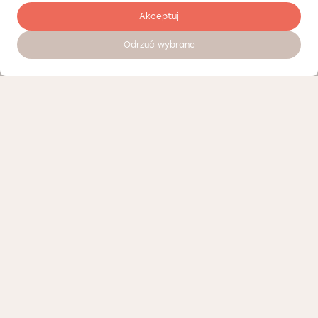
Akceptuj
Odrzuć wybrane
Залишити відгук
Наші партнери
Політика конфіденційності
Політика Cookies
Інформація про нашу діяльність
Доступні вакансії
Положення про телемедичні консультації Лодзь