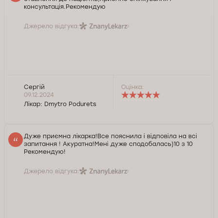
консультація.Рекомендую
Джерело відгука:
Сергій
Оцінка:
09.12.2024
Лікар:
Dmytro Podurets
Дуже приємна лікарка!Все пояснила і відповіла на всі
запитання ! Акуратна!Мені дуже сподобалась)10 з 10
Рекомендую!
Джерело відгука: