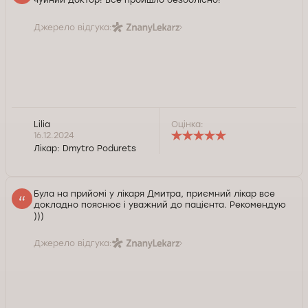
Джерело відгука:
Lilia
Оцінка:
16.12.2024
Лікар:
Dmytro Podurets
Була на прийомі у лікаря Дмитра, приємний лікар все
докладно пояснює і уважний до пацієнта. Рекомендую
)))
Джерело відгука: