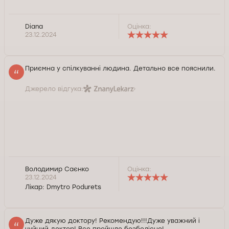
Diana
Оцінка:
23.12.2024
Приємна у спілкуванні людина. Детально все пояснили.
Джерело відгука:
Володимир Саєнко
Оцінка:
23.12.2024
Лікар:
Dmytro Podurets
Дуже дякую доктору! Рекомендую!!!Дуже уважний і
чуйний доктор! Все пройшло безболісно!