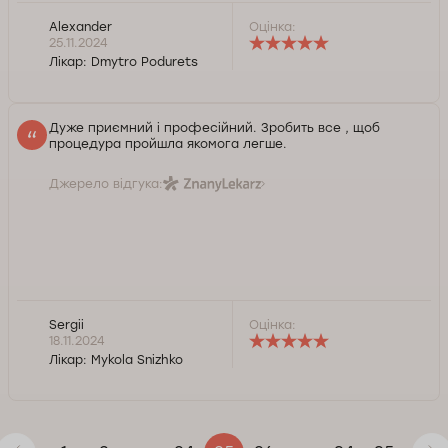
Alexander
Оцінка:
25.11.2024
Лікар:
Dmytro Podurets
Дуже приємний і професійний. Зробить все , щоб
процедура пройшла якомога легше.
Джерело відгука:
Sergii
Оцінка:
18.11.2024
Лікар:
Mykola Snizhko