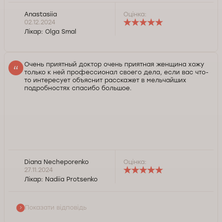
Anastasiia
Оцінка:
02.12.2024
Лікар:
Olga Smal
Очень приятный доктор очень приятная женщина хожу
только к ней профессионал своего дела, если вас что-
то интересует объяснит расскажет в мельчайших
подробностях спасибо большое.
Diana Necheporenko
Оцінка:
Добрый день, Диана. Благодарим Вас за отзыв.
27.11.2024
Нам приятно, что Вы публично поделились
Лікар:
Nadiia Protsenko
позитивным опытом обращения к нашему доктору.
Всегда готовы помочь. Желаем Вам здоровья.
Показати відповідь
Служба контролю якості Докторпро