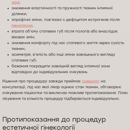
зоні
;
зниження еластичності та пружності тканин інтимної
ділянки;
атрофічні зміни, пов’язані з дефіцитом естрогенів після
менопаузи
;
втрата об’єму статевих губ після пологів або внаслідок
вікових змін;
зниження комфорту під час статевого життя через сухість
тканин;
асиметрія, в’ялість або інші зміни зовнішнього вигляду
статевих губ;
бажання покращити зовнішній вигляд інтимної зони
відповідно до індивідуальних очікувань.
Рішення про процедуру завжди приймає
гінеколог
на
консультації, під час якої лікар оцінює стан тканин, обговорює
очікування пацієнтки та виключає можливі протипоказання. План
лікування та кількість процедур підбираються індивідуально.
Протипоказання до процедур
естетичної гінекології