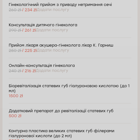
Гінекологічний прийом з приводу нетримання сечі
260 zł
/ 234 zł
Додати послугу
Консультація дитячого гінеколога
290 zł
/ 261 zł
Додати послугу
Прийом лікаря акушера-гінеколога лікар К. Гарниш
250 zł
/ 225 zł
Додати послугу
Онлайн-консультація гінеколога
240 zł
/ 216 zł
Додати послугу
Біоревіталізація статевих губ гіалуроновою кислотою (до 1
мл)
1500 zł
Додатковий препарат до ревіталізації статевих губ
500 zł
Контурна пластика великих статевих губ філерами
гіалуронової кислоти (до 2 мл)