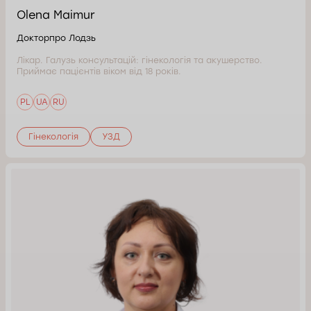
Olena Maimur
Докторпро Лодзь
Лікар. Галузь консультацій: гінекологія та акушерство.
Приймає пацієнтів віком від 18 років.
PL
UA
RU
Гінекологія
УЗД