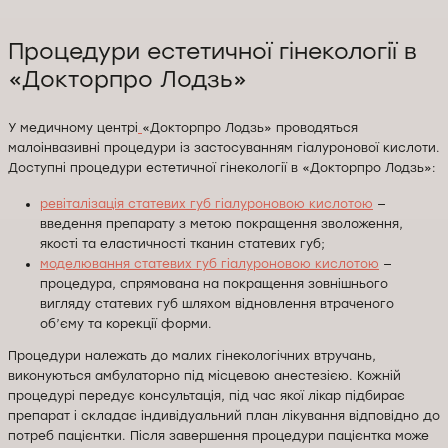
Процедури естетичної гінекології в
«Докторпро Лодзь»
У медичному центрі
«Докторпро Лодзь» проводяться
малоінвазивні процедури із застосуванням гіалуронової кислоти.
Доступні процедури естетичної гінекології в «Докторпро Лодзь»:
ревіталізація статевих губ гіалуроновою кислотою
—
введення препарату з метою покращення зволоження,
якості та еластичності тканин статевих губ;
моделювання статевих губ гіалуроновою кислотою
—
процедура, спрямована на покращення зовнішнього
вигляду статевих губ шляхом відновлення втраченого
об’єму та корекції форми.
Процедури належать до малих гінекологічних втручань,
виконуються амбулаторно під місцевою анестезією. Кожній
процедурі передує консультація, під час якої лікар підбирає
препарат і складає індивідуальний план лікування відповідно до
потреб пацієнтки. Після завершення процедури пацієнтка може