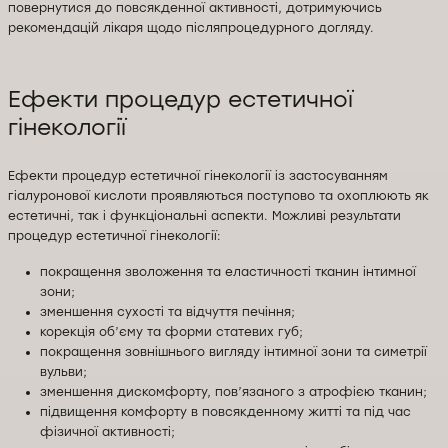
повернутися до повсякденної активності, дотримуючись
рекомендацій лікаря щодо післяпроцедурного догляду.
Ефекти процедур естетичної
гінекології
Ефекти процедур естетичної гінекології із застосуванням
гіалуронової кислоти проявляються поступово та охоплюють як
естетичні, так і функціональні аспекти. Можливі результати
процедур естетичної гінекології:
покращення зволоження та еластичності тканин інтимної
зони;
зменшення сухості та відчуття печіння;
корекція об’єму та форми статевих губ;
покращення зовнішнього вигляду інтимної зони та симетрії
вульви;
зменшення дискомфорту, пов’язаного з атрофією тканин;
підвищення комфорту в повсякденному житті та під час
фізичної активності;