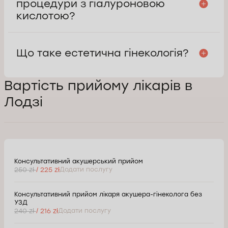
процедури з гіалуроновою
кислотою?
Що таке естетична гінекологія?
Вартість прийому лікарів в
Лодзі
Консультативний акушерський прийом
250 zł
/ 225 zł
Додати послугу
Консультативний прийом лікаря акушера-гінеколога без
УЗД
240 zł
/ 216 zł
Додати послугу