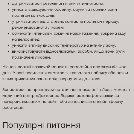
дотримуватися ретельної гігієни інтимної зони;
уникати відвідування басейну, сауни та гарячих ванн
протягом кількох днів;
утримуватися від статевих контактів протягом періоду,
рекомендованого лікарем;
обмежити інтенсивні фізичні навантаження, зокрема їзду
на велосипеді;
уникати впливу високих температур на інтимну зону;
використовувати відновлювальні засоби, якщо вони були
призначені лікарем.
Місцеві реакції зазвичай минають самостійно протягом кількох
днів. У разі посилення симптомів, тривалого набряку або появи
інших тривожних ознак слід звернутися до лікаря.
Записатися на процедури естетичної гінекології в Лодзі можна в
медичний центр «Докторпро Лодзь», зателефонувавши за
номером, вказаним на сайті, або заповнивши онлайн-форму
реєстрації.
Популярні питання