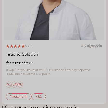
45 відгуків
5 з 5
Tetiana Solodun
Докторпро Лодзь
Лікар. Галузь консультацій: гінекологія та акушерство.
Приймає пацієнтів з 16 років.
PL
UA
RU
Гінекологія
УЗД
Відгуки про гінекологів