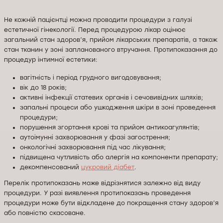
Не кожній пацієнтці можна проводити процедури з галузі
естетичної гінекології. Перед процедурою лікар оцінює
загальний стан здоров’я, прийом лікарських препаратів, а також
стан тканин у зоні запланованого втручання. Протипоказання до
процедур інтимної естетики:
вагітність і період грудного вигодовування;
вік до 18 років;
активні інфекції статевих органів і сечовивідних шляхів;
запальні процеси або ушкодження шкіри в зоні проведення
процедури;
порушення згортання крові та прийом антикоагулянтів;
аутоімунні захворювання у фазі загострення;
онкологічні захворювання під час лікування;
підвищена чутливість або алергія на компоненти препарату;
декомпенсований
цукровий діабет
.
Перелік протипоказань може відрізнятися залежно від виду
процедури. У разі виявлення протипоказань проведення
процедури може бути відкладене до покращення стану здоров’я
або повністю скасоване.