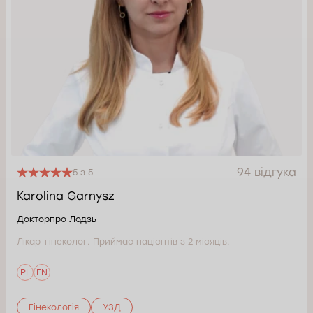
94 відгука
5 з 5
Karolina Garnysz
Докторпро Лодзь
Лікар-гінеколог. Приймає пацієнтів з 2 місяців.
PL
EN
Гінекологія
УЗД