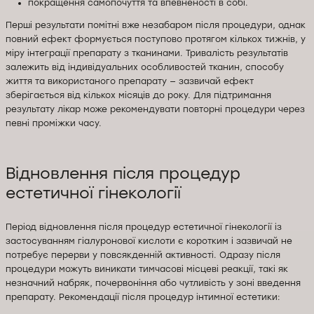
покращення самопочуття та впевненості в собі.
Перші результати помітні вже незабаром після процедури, однак
повний ефект формується поступово протягом кількох тижнів, у
міру інтеграції препарату з тканинами. Тривалість результатів
залежить від індивідуальних особливостей тканин, способу
життя та використаного препарату — зазвичай ефект
зберігається від кількох місяців до року. Для підтримання
результату лікар може рекомендувати повторні процедури через
певні проміжки часу.
Відновлення після процедур
естетичної гінекології
Період відновлення після процедур естетичної гінекології із
застосуванням гіалуронової кислоти є коротким і зазвичай не
потребує перерви у повсякденній активності. Одразу після
процедури можуть виникати тимчасові місцеві реакції, такі як
незначний набряк, почервоніння або чутливість у зоні введення
препарату. Рекомендації після процедур інтимної естетики: