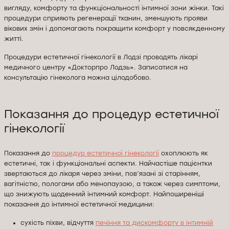
вигляду, комфорту та функціональності інтимної зони жінки. Такі
процедури сприяють регенерації тканин, зменшують прояви
вікових змін і допомагають покращити комфорт у повсякденному
житті.
Процедури естетичної гінекології в Лодзі проводять лікарі
медичного центру «Докторпро Лодзь». Записатися на
консультацію гінеколога можна цілодобово.
Показання до процедур естетичної
гінекології
Показання до
процедур естетичної гінекології
охоплюють як
естетичні, так і функціональні аспекти. Найчастіше пацієнтки
звертаються до лікаря через зміни, пов’язані зі старінням,
вагітністю, пологами або менопаузою, а також через симптоми,
що знижують щоденний інтимний комфорт. Найпоширеніші
показання до інтимної естетичної медицини:
сухість піхви, відчуття
печіння та дискомфорту в інтимній