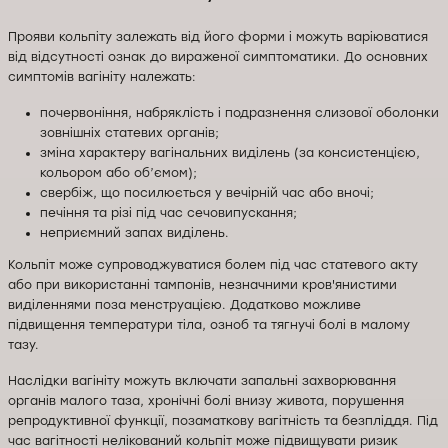
Прояви кольпіту залежать від його форми і можуть варіюватися
від відсутності ознак до вираженої симптоматики. До основних
симптомів вагініту належать:
почервоніння, набряклість і подразнення слизової оболонки
зовнішніх статевих органів;
зміна характеру вагінальних виділень (за консистенцією,
кольором або об’ємом);
свербіж, що посилюється у вечірній час або вночі;
печіння та різі під час сечовипускання;
неприємний запах виділень.
Кольпіт може супроводжуватися болем під час статевого акту
або при використанні тампонів, незначними кров'янистими
виділеннями поза менструацією. Додатково можливе
підвищення температури тіла, озноб та тягнучі болі в малому
тазу.
Наслідки вагініту можуть включати запальні захворювання
органів малого таза, хронічні болі внизу живота, порушення
репродуктивної функції, позаматкову вагітність та безпліддя. Під
час вагітності нелікований кольпіт може підвищувати ризик