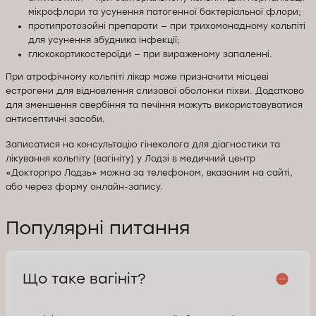
мікрофлори та усунення патогенної бактеріальної флори;
протипротозойні препарати — при трихомонадному кольпіті
для усунення збудника інфекції;
глюкокортикостероїди — при вираженому запаленні.
При атрофічному кольпіті лікар може призначити місцеві
естрогени для відновлення слизової оболонки піхви. Додатково
для зменшення свербіння та печіння можуть використовуватися
антисептичні засоби.
Записатися на консультацію гінеколога для діагностики та
лікування кольпіту (вагініту) у Лодзі в медичний центр
«Докторпро Лодзь» можна за телефоном, вказаним на сайті,
або через форму онлайн-запису.
Популярні питання
Що таке вагініт?