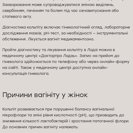
Захворювання може супроводжуватися зміною виділень,
свербінням, печінням та болем під час сечовипускання або
статевого акту.
Діагностика кольпіту включає гінекологічний огляд, лабораторне
дослідження мазків, pH-тест, за необхідності — інструментальні
обстеження. Лікується вагініт медикаментозно.
Пройти діагностику та лікування кольпіту в Лодзі можна в
медичному центрі «Докторпро Лодзь». Запис на прийом до
гінеколога здійснюється по телефону або через онлайн-форму
на сайті. Також у медичному центрі доступна онлайн-
консультація гінеколога.
Причини вагініту у жінок
Кольпіт розвивається при порушенні балансу вагінальної
мікрофлори та зміні рівня кислотності (pH), що призводить до
зниження кількості лактобактерій і зростання патогенної флори.
До основних причин вагініту належать: