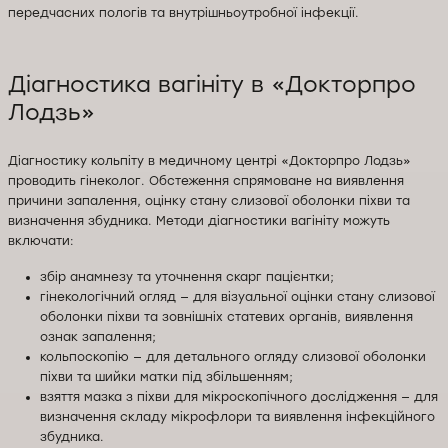
передчасних пологів та внутрішньоутробної інфекції.
Діагностика вагініту в «Докторпро
Лодзь»
Діагностику кольпіту в медичному центрі «Докторпро Лодзь»
проводить гінеколог. Обстеження спрямоване на виявлення
причини запалення, оцінку стану слизової оболонки піхви та
визначення збудника. Методи діагностики вагініту можуть
включати:
збір анамнезу та уточнення скарг пацієнтки;
гінекологічний огляд — для візуальної оцінки стану слизової
оболонки піхви та зовнішніх статевих органів, виявлення
ознак запалення;
кольпоскопію — для детального огляду слизової оболонки
піхви та шийки матки під збільшенням;
взяття мазка з піхви для мікроскопічного дослідження — для
визначення складу мікрофлори та виявлення інфекційного
збудника.