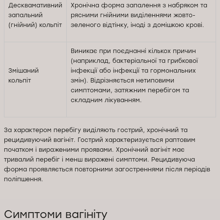
Десквамативний
Хронічна форма запалення з набряком та
запальний
рясними гнійними виділеннями жовто-
(гнійний) кольпіт
зеленого відтінку, іноді з домішкою крові.
Виникає при поєднанні кількох причин
(наприклад, бактеріальної та грибкової
Змішаний
інфекції або інфекції та гормональних
кольпіт
змін). Відрізняється нетиповими
симптомами, затяжним перебігом та
складним лікуванням.
За характером перебігу виділяють гострий, хронічний та
рецидивуючий вагініт. Гострий характеризується раптовим
початком і вираженими проявами. Хронічний вагініт має
тривалий перебіг і менш виражені симптоми. Рецидивуюча
форма проявляється повторними загостреннями після періодів
поліпшення.
Симптоми вагініту