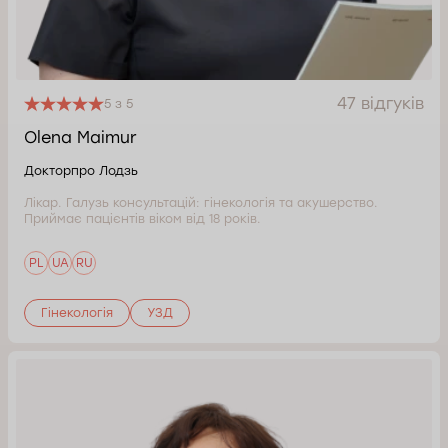
47 відгуків
5 з 5
Olena Maimur
Докторпро Лодзь
Лікар. Галузь консультацій: гінекологія та акушерство.
Приймає пацієнтів віком від 18 років.
PL
UA
RU
Гінекологія
УЗД