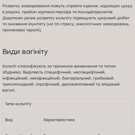
Розвитку захворювання можуть сприяти куріння, надлишок цукру
в раціоні, прийом кортикостероїдів та імунодепресантів.
Додатково ризик розвитку кольпіту підвищують цукровий діабет
та зниження імунітету (на тлі стресу, онкологічних захворювань,
променевої терапії).
Види вагініту
Кольпіт класифікують за причиною виникнення та типом
збудника. Виділяють специфічний, неспецифічний,
інфекційний, неінфекційний, бактеріальний, грибковий,
трихомонадний, атрофічний, десквамативний та змішаний
вагініт.
Типи кольпіту
Вид
Характеристика