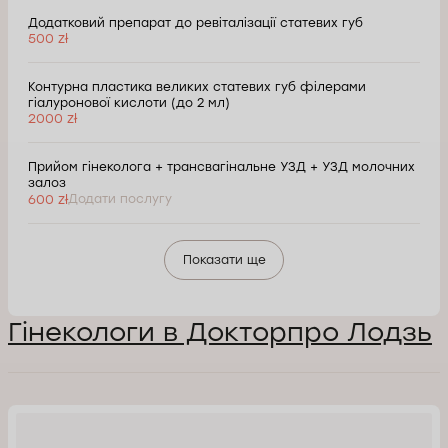
Додатковий препарат до ревіталізації статевих губ
500 zł
Контурна пластика великих статевих губ філерами
гіалуронової кислоти (до 2 мл)
2000 zł
Прийом гінеколога + трансвагінальне УЗД + УЗД молочних
залоз
600 zł
Додати послугу
Показати ще
Гінекологи в Докторпро Лодзь