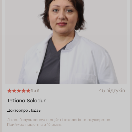
45 відгуків
5 з 5
Tetiana Solodun
Докторпро Лодзь
Лікар. Галузь консультацій: гінекологія та акушерство.
Приймає пацієнтів з 16 років.