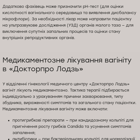
Додатково фахівець може призначити pH-тест (для оцінки
кислотності вагінального середовища та виявлення дисбалансу
мікрофлори). За необхідності лікар може направити пацієнтку
на ультразвукове дослідження (УЗД) органів малого таза — для
виключення супутніх запальних процесів та оцінки стану
внутрішніх репродуктивних органів.
Медикаментозне лікування вагініту
в «Докторпро Лодзь»
У відділенні гінекології медичного центру «Докторпро Лодзь»
вагініт лікують медикаментозно. Тактика терапії підбирається
індивідуально з урахуванням причини захворювання, типу
збудника, вираженості симптомів та загального стану пацієнтки.
Медикаментозне лікування вагініту може включати:
протигрибкові препарати — при кандидозному кольпіті для
пригнічення росту грибків Candida та усунення симптомів
запалення;
антибіотики — при бактеріальному кольпіті для нормалізації