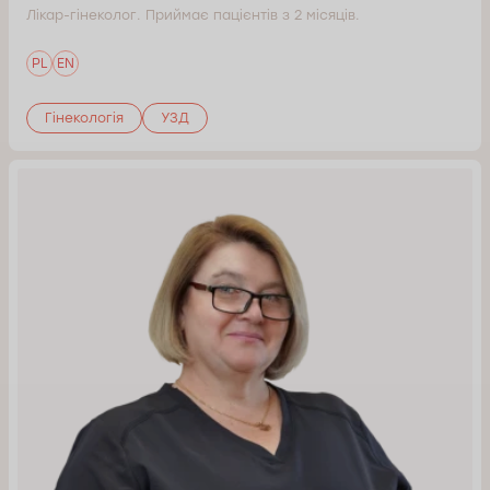
Лікар-гінеколог. Приймає пацієнтів з 2 місяців.
PL
EN
Гінекологія
УЗД