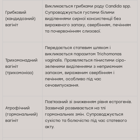
Викликається грибками роду Candida spp.
Грибковий
Супроводжується густими білими
(кандидозний)
виділеннями сирної консистенції без
вагініт
вираженого запаху, свербінням, печінням
та почервонінням слизової.
Передається статевим шляхом і
викликається паразитом Trichomonas
Трихомонадний
vaginalis. Проявляється пінистими сіро-
вагініт
зеленими виділеннями з неприємним
(трихомоніаз)
запахом, вираженим свербінням і
печінням, особливо під час
сечовипускання.
Пов'язаний зі зниженням рівня естрогенів.
Атрофічний
Зазвичай розвивається на тлі
(гормональний)
гормональних змін. Супроводжується
вагініт
сухістю та болючістю під час статевого
акту.