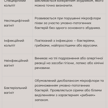
Специфічний
Викликається конкретним збудником, якого
кольпіт
можна точно визначити.
Розвивається при порушенні мікрофлори
Неспецифічний
піхви за участю умовно-патогенних
вагініт
бактерій без одного основного збудника.
Інфекційний
Пов'язаний з інфекцією — бактеріями,
кольпіт
грибками, найпростішими або вірусами.
Виникає на тлі подразнення або алергічної
Неінфекційний
реакції на засоби гігієни, латекс або хімічні
вагініт
речовини.
Обумовлений дисбалансом мікрофлори та
розмноженням умовно-патогенних
Бактеріальний
бактерій. Проявляється сірими або білими
вагініт
виділеннями з характерним «рибним»
запахом.