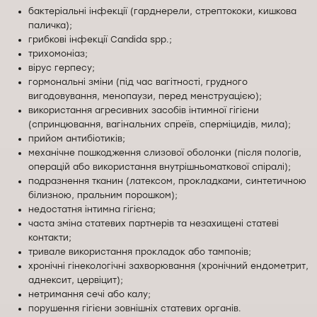
бактеріальні інфекції (гарднерели, стрептококи, кишкова
паличка);
грибкові інфекції Candida spp.;
трихомоніаз;
вірус герпесу;
гормональні зміни (під час вагітності, грудного
вигодовування, менопаузи, перед менструацією);
використання агресивних засобів інтимної гігієни
(спринцювання, вагінальних спреїв, сперміцидів, мила);
прийом антибіотиків;
механічне пошкодження слизової оболонки (після пологів,
операцій або використання внутрішньоматкової спіралі);
подразнення тканин (латексом, прокладками, синтетичною
білизною, пральним порошком);
недостатня інтимна гігієна;
часта зміна статевих партнерів та незахищені статеві
контакти;
тривале використання прокладок або тампонів;
хронічні гінекологічні захворювання (хронічний ендометрит,
аднексит, цервіцит);
нетримання сечі або калу;
порушення гігієни зовнішніх статевих органів.