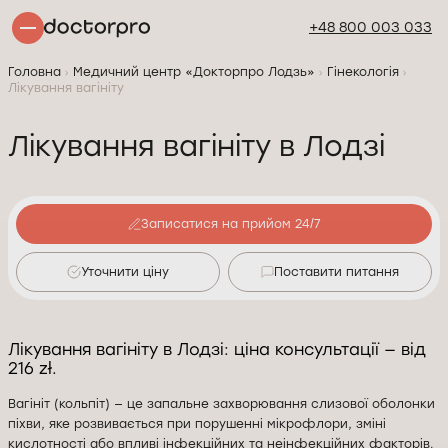
+48 800 003 033
Головна
Медичний центр «Докторпро Лодзь»
Гінекологія
Лікування вагініту
Лікування вагініту в Лодзі
Записатися на прийом 24/7
Уточнити ціну
Поставити питання
Лікування вагініту в Лодзі: ціна консультації — від
216 zł.
Вагініт (кольпіт) — це запальне захворювання слизової оболонки
піхви, яке розвивається при порушенні мікрофлори, зміні
кислотності або впливі інфекційних та неінфекційних факторів.