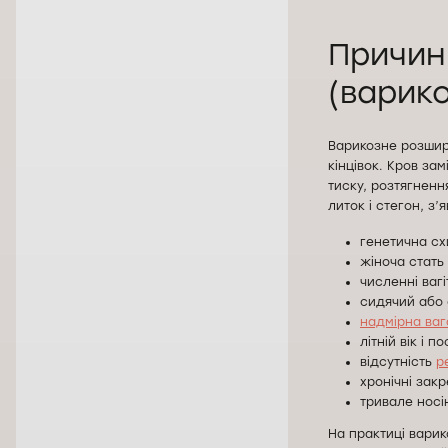
Причин
(варико
Варикозне розшир
кінцівок. Кров за
тиску, розтягненн
литок і стегон, з
генетична схи
жіноча стать 
численні вагі
сидячий або 
надмірна ваг
літній вік і 
відсутність
р
хронічні зак
тривале носі
На практиці вари