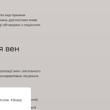
ти інші причини
днень діагностика може
ар обговорює з пацієнтом
я вен
лізації змін і загального
онсервативне лікування.
йованим тиском;
ластичність вен;
ння тривалого стояння).
ronie. Klikając
ерапії рекомендується