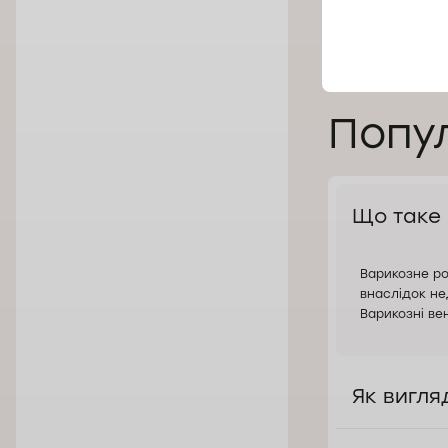
підтримувати фізи
Записатися на лі
зателефонувавши 
Попу
Що таке
Варикозне ро
внаслідок не
Варикозні ве
Як вигля