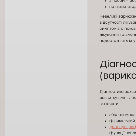
з часом — збі
на пізніх ста
Невеликі варикозн
відсутності ліку
симптомів є показ
лікування та змен
недостатність із 
Діагно
(варико
Діагностика захво
розвитку змін, ло
включати:
збір анамнез
фізикальний 
доплерографі
функції вено