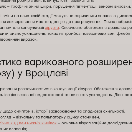
льшення розмірів вен, їх випуклість і звивистість;
діях — трофічні зміни шкіри, порушення пігментації, венозні виразки.
і зміни на початковій стадії можуть не спричиняти значного диско
вання захворювання має тенденцію до прогресування. Поява набрякі
анням для консультації
хірурга
. Своєчасне обстеження дозволяє ро
шити ризик ускладнень, таких як тромбоз поверхневих вен, флебіт
утворенням виразок.
стика варикозного розшире
зу) у Вроцлаві
рювання розпочинається з консультації хірурга. Обстеження дозвол
калізацію венозної недостатності та наявність ускладнень. Діагнос
у щодо симптомів, історії захворювання та спадкової схильності;
огляд — візуальну та пальпаторну оцінку стану вен;
чне УЗД вен нижніх кінцівок
— основне візуалізаційне дослідження
зних клапанів;