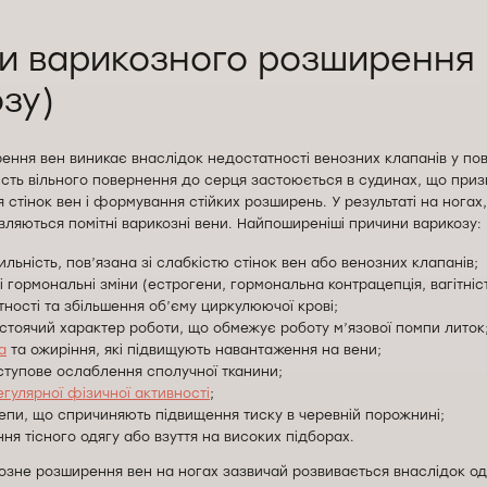
и варикозного розширення
зу)
ення вен виникає внаслідок недостатності венозних клапанів у по
мість вільного повернення до серця застоюється в судинах, що при
я стінок вен і формування стійких розширень. У результаті на ногах
’являються помітні варикозні вени. Найпоширеніші причини варикозу:
льність, пов’язана зі слабкістю стінок вен або венозних клапанів;
і гормональні зміни (естрогени, гормональна контрацепція, вагітніст
тності та збільшення об’єму циркулюючої крові;
стоячий характер роботи, що обмежує роботу м’язової помпи литок
а
та ожиріння, які підвищують навантаження на вени;
поступове ослаблення сполучної тканини;
егулярної фізичної активності
;
репи, що спричиняють підвищення тиску в черевній порожнині;
ння тісного одягу або взуття на високих підборах.
козне розширення вен на ногах зазвичай розвивається внаслідок од