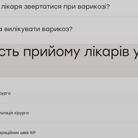
 лікаря звертатися при варикозі?
 вилікувати варикоз?
сть прийому лікарів 
ірурга
ьтація хірурга
ераційних швів ХІР