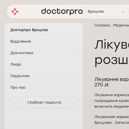
Вроцлав
Головна
Медични
Докторпро Вроцлав
Ліку
Відділення
Діагностика
розш
Лікарі
Пацієнтам
Лікування вар
270 zł.
Про нас
Лікування варико
покращення кровоо
Кабінет пацієнта
включати медикаме
Лікуванням варик
Вроцлав». Записа