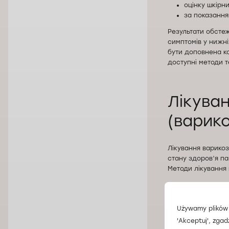
оцінку шкірни
за показання
Результати обсте
симптомів у нижні
бути доповнена ко
доступні методи т
Лікува
(варико
Лікування варикоз
стану здоров’я п
Методи лікування 
компресійна 
медикаментоз
зміна способ
Używamy plików 
'Akceptuj', zgad
Важливим елемент