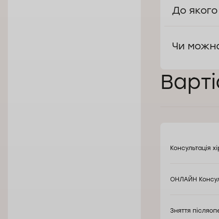
До якого
Чи можна
Варті
Консультація х
ОНЛАЙН Консул
Зняття післяоп