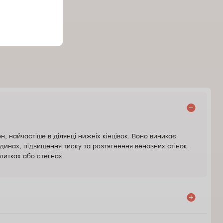
льні огляди.
роцлав»,
.
 найчастіше в ділянці нижніх кінцівок. Воно виникає
динах, підвищення тиску та розтягнення венозних стінок.
литках або стегнах.