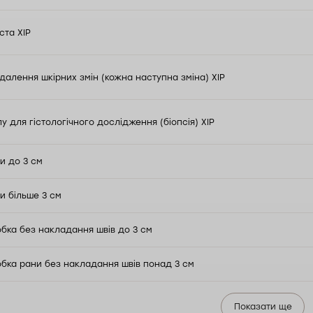
ста ХІР
видалення шкірних змін (кожна наступна зміна) ХІР
лу для гістологічного дослідження (біопсія) ХІР
и до 3 см
и більше 3 см
обка без накладання швів до 3 см
обка рани без накладання швів понад 3 см
Показати ще