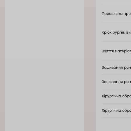
Перев'язка про
Кріохірургія: 
Взяття матеріа
Зашивання ран
Зашивання ран
Хірургічна обр
Хірургічна обр