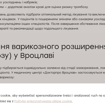
х ускладнень і набряків;
ми — додаткові аналізи крові для оцінки ризику тромбозу.
жень дозволяють підібрати оптимальний метод лікування та виключи
х кінцівках. У пацієнтів із поширеними змінами або ознаками ускла
нсультаціями інших спеціалістів. Після завершення обстеження лік
ерапії та рекомендації щодо подальшого лікування.
ння варикозного розширенн
зу) у Вроцлаві
у підбирається індивідуально залежно від стадії захворювання, лока
ацієнта. У медичному центрі «Докторпро Вроцлав» застосовується к
варикозу:
терапія із застосуванням компресійних панчіх або гольфів із граду
на терапія із використанням препаратів, що підтримують тонус та е
у життя (регулярна фізична активність, зниження маси тіла, уникне
cookie, aby wyświetlać spersonalizowane treści i analizować ruch na st
zasz się z
Polityką wykorzystywania plików cookie.
ом лікування також є профілактика рецидивів. Після завершення т