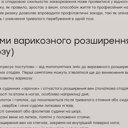
 зі спадковою схильністю захворювання може проявитися у відносн
тку, як правило, зростає з віком, способом життя та професійним 
в ризику дозволяє впровадити профілактичні заходи, такі як зміна
ь і уникнення тривалого перебування в одній позі.
ми варикозного розширенн
зу)
гресує поступово — від малопомітних змін до вираженого розширен
ніх стадіях. Перші симптоми можуть з’являтися ще до виникнення ви
озвитку варикозу:
х судинних «зірочок» і сітчастого розширення вен (початкова стаді
ості та втоми в ногах, особливо наприкінці дня;
лоток і гомілок, що посилюються після тривалого стояння або сиді
свербіж і нічні судоми литкових м’язів;
сті синюваті або фіолетові судини на шкірі;
озні вени на литках, помітні у положенні стоячи;
зширення вен на стегнах, зокрема на внутрішній поверхні ноги;