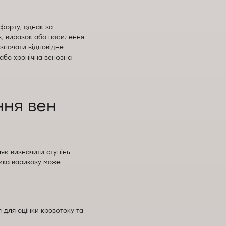
мфорту, однак за
в, виразок або посилення
зпочати відповідне
 або хронічна венозна
ння вен
яє визначити ступінь
тика варикозу може
 для оцінки кровотоку та