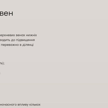
 вен
верхневих венах нижніх
зводить до підвищення
, переважно в ділянці
ь);
;
ночасного впливу кількох