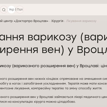
|
Укр
Пол
й центр «Докторпро Вроцлав»
Хірургія
Лікування варикозу
вання варикозу (вар
ирення вен) у Вроц
икозу (варикозного розширення вен) у Вроцлаві: ціна
зного розширення вен нижніх кінцівок спрямоване на зменшення си
бігу в ногах і запобігання ускладненням. Терапія може мати консе
нтозне лікування, компресійну терапію та зміну способу життя.
озного розширення вен у Вроцлаві займаються лікарі медичного це
тися на консультацію хірурга можна цілодобово.