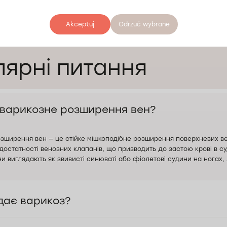
чну активність, нормальну масу тіла та регулярно проходити контро
кування варикозу у Вроцлаві можна в медичний центр «Докторпро В
Akceptuj
Odrzuć wybrane
за номером, вказаним на сайті, або заповнивши форму реєстрації
лярні питання
 варикозне розширення вен?
зширення вен — це стійке мішкоподібне розширення поверхневих вен,
достатності венозних клапанів, що призводить до застою крові в су
ни виглядають як звивисті синюваті або фіолетові судини на ногах, 
дає варикоз?