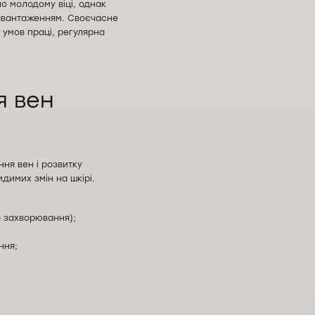
о молодому віці, однак
навантаженням. Своєчасне
 умов праці, регулярна
я вен
ня вен і розвитку
димих змін на шкірі.
я захворювання);
ння;