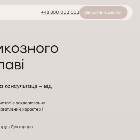
+48 800 003 033
Зворотний дзвінок
икозного
лаві
 консультації — від
мптомів захворювання,
рвативний характер і
нтру «Докторпро