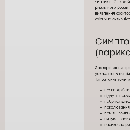
чинників. У людей
ризик його розви
виявлення факторі
фізична активніст
Симпто
(варико
Захворювання про
ускладнень на піз
Типові симптоми р
поява дрібни
відчуття важк
набряки щико
поколювання, 
помітні звиви
випуклі варик
варикозне ро