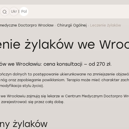
|
Ukr
Pol
medyczne Doctorpro Wrocław
Chirurgii Ogólnej
Leczenie żylaków
nie żylaków we Wroc
ów we Wrocławiu: cena konsultacji — od 270 zł.
kończyn dolnych to postępowanie ukierunkowane na zmniejszenie objaw
e nóg oraz zapobieganie powikłaniom. Terapia może mieć charakter za
modyfikacja stylu życia).
 we Wrocławiu zajmują się lekarze w Centrum Medycznym Doctorpro Wro
 zarejestrować się przez całą dobę.
ny żylaków