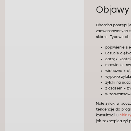
Objawy
Choroba postępuje 
zaawansowanych sta
skórze. Typowe obj
pojawienie si
uczucie ciężko
obrzęki kostek
mrowienie, sw
widoczne kręt
wypukłe żylak
żylaki na uda
z czasem – zm
w zaawansowan
Małe żylaki w poc
tendencję do progr
konsultacji u
chirur
jak zakrzepica żył