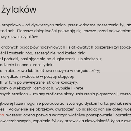
 żylaków
stopniowo – od dyskretnych zmian, przez widoczne poszerzenia żył, aż
diach. Pierwsze dolegliwości pojawiają się jeszcze przed pojawieniem
awy rozwoju żylaków:
ę drobnych pajączków naczyniowych i siatkowatych poszerzeń żył (pocz
ści i znużenia nóg, szczególnie pod koniec dnia;
 i podudzi, nasilające się po długim staniu lub siedzeniu;
ędzenie i nocne kurcze łydek;
e, niebieskawe lub fioletowe naczynia w obrębie skóry;
i na łydkach widoczne w pozycji stojącej;
ch, w tym po wewnętrznej stronie kończyny;
iany o większych rozmiarach, wypukłe i kręte;
ych stadiach – zmiany troficzne skóry, zaburzenia pigmentacji, owrzod
zątkowej fazie mogą nie powodować istotnego dyskomfortu, jednak nie
esji. Pojawienie się obrzęków, owrzodzeń lub nasilających się dolegliwo
ga
. Wczesna ocena pozwala wdrożyć właściwe postępowanie i ograniczy
 powierzchownych, zapalenie żył czy przewlekła niewydolność żylna z ow