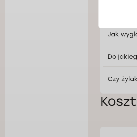
żylnych, co p
naczynia na n
Jak wygl
Do jakieg
Czy żyla
Koszt