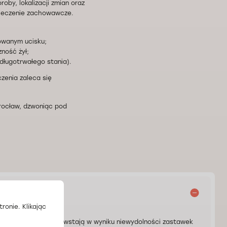
oby, lokalizacji zmian oraz
 leczenie zachowawcze.
owanym ucisku;
ność żył;
 długotrwałego stania).
zenia zaleca się
rocław, dzwoniąc pod
ronie. Klikając
e kończyn dolnych. Powstają w wyniku niewydolności zastawek