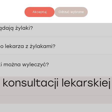
rowadzi do zalegania krwi w naczyniach, wzrostu ciśnienia i rozciągania 
ogach, łydkach lub udach.
Akceptuj
Odrzuć wybrane
ądają żylaki?
o lekarza z żylakami?
ki można wyleczyć?
 konsultacji lekarski