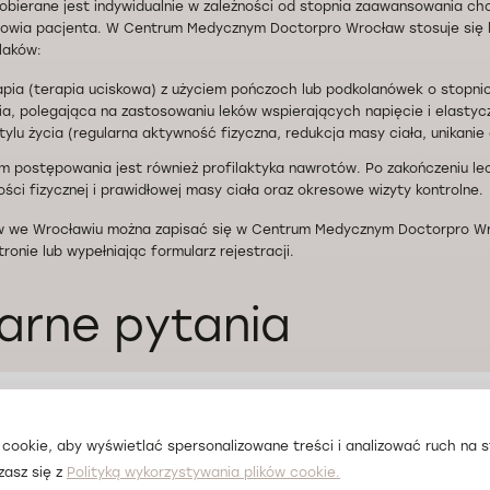
obierane jest indywidualnie w zależności od stopnia zaawansowania chor
rowia pacjenta. W Centrum Medycznym Doctorpro Wrocław stosuje się
laków:
pia (terapia uciskowa) z użyciem pończoch lub podkolanówek o stopni
a, polegająca na zastosowaniu leków wspierających napięcie i elastycz
tylu życia (regularna aktywność fizyczna, redukcja masy ciała, unikanie
 postępowania jest również profilaktyka nawrotów. Po zakończeniu lec
ści fizycznej i prawidłowej masy ciała oraz okresowe wizyty kontrolne.
ów we Wrocławiu można zapisać się w Centrum Medycznym Doctorpro W
onie lub wypełniając formularz rejestracji.
arne pytania
żylaki?
cookie, aby wyświetlać spersonalizowane treści i analizować ruch na st
zasz się z
Polityką wykorzystywania plików cookie.
ałe, workowate poszerzenia żył powierzchownych, najczęściej w obrębi