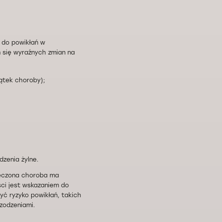
 do powikłań w
 się wyraźnych zmian na
ątek choroby);
zenia żylne.
leczona choroba ma
ści jest wskazaniem do
ć ryzyko powikłań, takich
rzodzeniami.