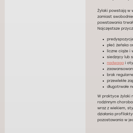
Żylaki powstają w 
zamiast swobodnie 
powstawania trwały
Najczęstsze przycz
predyspozycje
płeć żeńska o
liczne ciąże i
siedzący lub 
nadwaga
i ot
zaawansowany 
brak regularn
przewlekłe za
długotrwałe n
W praktyce żylaki 
rodzinnym choroba
wraz z wiekiem, s
działania profilakt
pozostawania w jed