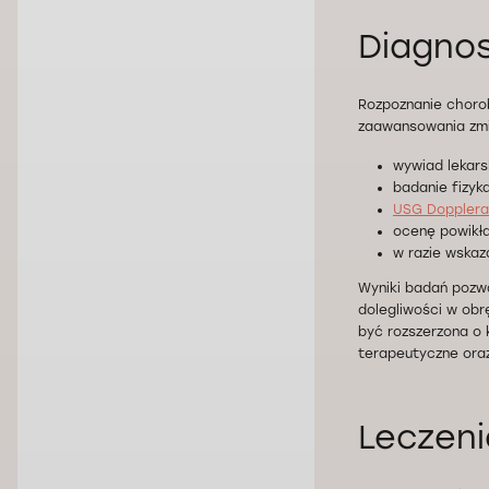
Diagnos
Rozpoznanie chorob
zaawansowania zmia
wywiad lekarsk
badanie fizyka
USG Dopplera
ocenę powikła
w razie wskaz
Wyniki badań pozw
dolegliwości w obr
być rozszerzona o 
terapeutyczne ora
Leczeni