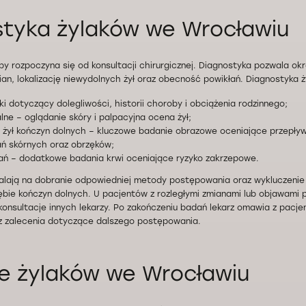
tyka żylaków we Wrocławiu
y rozpoczyna się od konsultacji chirurgicznej. Diagnostyka pozwala okr
n, lokalizację niewydolnych żył oraz obecność powikłań. Diagnostyka 
i dotyczący dolegliwości, historii choroby i obciążenia rodzinnego;
lne – oglądanie skóry i palpacyjna ocena żył;
żył kończyn dolnych – kluczowe badanie obrazowe oceniające przepływ
ń skórnych oraz obrzęków;
ań – dodatkowe badania krwi oceniające ryzyko zakrzepowe.
alają na dobranie odpowiedniej metody postępowania oraz wykluczenie 
ębie kończyn dolnych. U pacjentów z rozległymi zmianami lub objawami
konsultacje innych lekarzy. Po zakończeniu badań lekarz omawia z pac
z zalecenia dotyczące dalszego postępowania.
e żylaków we Wrocławiu