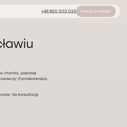
+48 800 003 033
Poproś o kontakt
ławiu
ów choroby, poprawę
chowawczy (farmakoterapia,
cław. Na konsultację