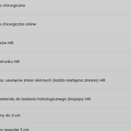
a chirurgiczna
 chirurgiczna online
wów HIR
atrunku HIR
gia: usunięcie zmian skórnych (każda następna zmiana) HIR
ateriału do badania histologicznego (biopsja) HIR
any do 3 cm
any powyżej 3 cm