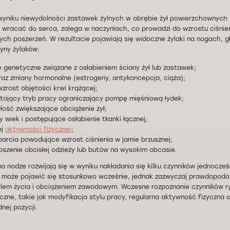
wyniku niewydolności zastawek żylnych w obrębie żył powierzchownych 
wracać do serca, zalega w naczyniach, co prowadzi do wzrostu ciśnienia
ch poszerzeń. W rezultacie pojawiają się widoczne żylaki na nogach, g
yny żylaków:
 genetyczne związane z osłabieniem ściany żył lub zastawek;
raz zmiany hormonalne (estrogeny, antykoncepcja, ciąża);
 wzrost objętości krwi krążącej;
stojący tryb pracy ograniczający pompę mięśniową łydek;
yłość zwiększające obciążenie żył;
wiek i postępujące osłabienie tkanki łącznej;
ej
aktywności fizycznej
;
parcia powodujące wzrost ciśnienia w jamie brzusznej;
oszenie obcisłej odzieży lub butów na wysokim obcasie.
na nodze rozwijają się w wyniku nakładania się kilku czynników jednocze
 może pojawić się stosunkowo wcześnie, jednak zazwyczaj prawdopodobi
tylem życia i obciążeniem zawodowym. Wczesne rozpoznanie czynników 
yczne, takie jak modyfikacja stylu pracy, regularna aktywność fizyczna 
nej pozycji.