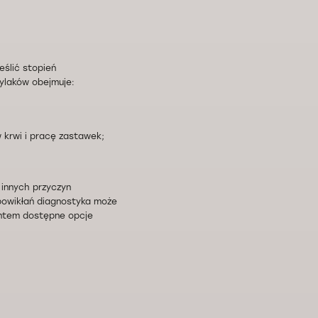
eślić stopień
żylaków obejmuje:
 krwi i pracę zastawek;
innych przyczyn
 powikłań diagnostyka może
jentem dostępne opcje