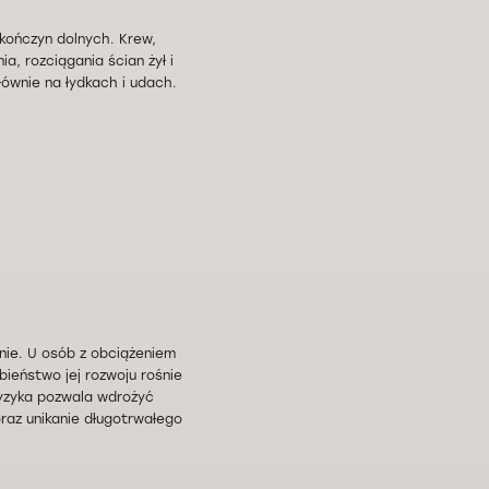
kończyn dolnych. Krew,
, rozciągania ścian żył i
łównie na łydkach i udach.
śnie. U osób z obciążeniem
eństwo jej rozwoju rośnie
ryzyka pozwala wdrożyć
oraz unikanie długotrwałego