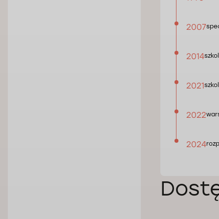
2007
spec
2014
szko
2021
szko
2022
wars
2024
roz
Dost