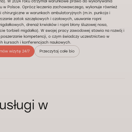
ina). W 2024 roku otrzymał warunkowe prawo do wykonywania
u w Polsce. Oprócz leczenia zachowawczego, wykonuje również
i chirurgiczne w warunkach ambulatoryjnych (m.in. punkcja i
czanie zatok szczękowych i czołowych, usuwanie ropni
igdałkowych, drenaż krwiaków i ropni błony śluzowej nosa,
cie torbieli migdałka). W swojej pracy zawodowej stawia na rozwój i
 poszerzanie kompetencji, o czym świadczy uczestnictwo w
ch kursach i konferencjach naukowych.
mów wizytę 24/7
Przeczytaj całe bio
usługi w