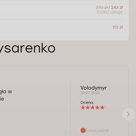
270 zł
/ 243 zł
Dodać usługę
110 zł
Pysarenko
Volodymyr
gła w
20.07.2026
ie
Ocena:
Pokaż opinię