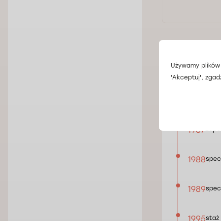
Przeczytaj wszys
Używamy plików 
'Akceptuj', zgad
Biogra
1987
Zapor
1988
specj
1989
specj
1995
staż