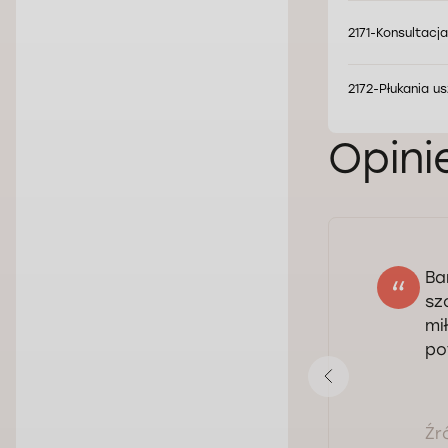
2171-Konsultacj
2172-Płukania us
Opini
Ba
Paweł Cetnarowicz
sz
09.05.2024
mi
Ocena:
po
Zobacz odpowiedź
Źr