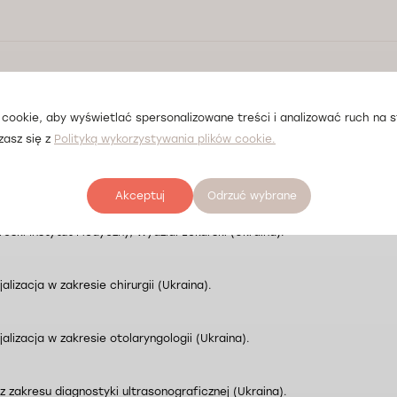
tkie opinie
cookie, aby wyświetlać spersonalizowane treści i analizować ruch na st
zasz się z
Polityką wykorzystywania plików cookie.
fia Lek. Viktora Pysarenko
Akceptuj
Odrzuć wybrane
oski Instytut Medyczny, Wydział Lekarski (Ukraina).
alizacja w zakresie chirurgii (Ukraina).
alizacja w zakresie otolaryngologii (Ukraina).
 z zakresu diagnostyki ultrasonograficznej (Ukraina).