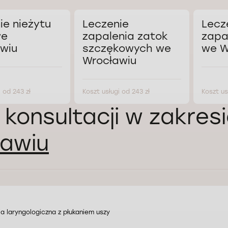
ie nieżytu
Leczenie
Lecz
we
zapalenia zatok
zapa
wiu
szczękowych we
we W
Wrocławiu
 od 243 zł
Koszt usługi od 243 zł
Koszt us
 konsultacji w zakres
awiu
a laryngologiczna z płukaniem uszy