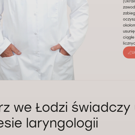
(Ukra
zawod
zabieg
oczysz
okołom
usunię
ciągłe
liczny
U
rz we Łodzi świadczy 
sie laryngologii