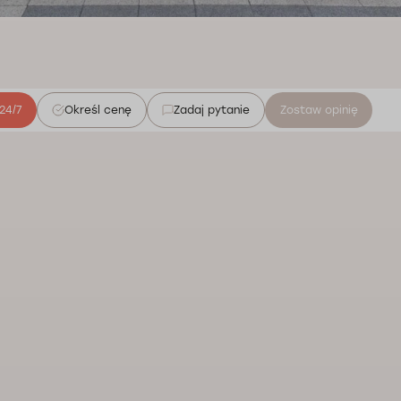
24/7
Określ cenę
Zadaj pytanie
Zostaw opinię