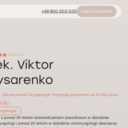
+48 800 003 033
Poproś o kontakt
4.7 z 5
ek. Viktor
ysarenko
. Zakres porad: laryngologia. Przyjmuje pacjentów od 12 roku życia.
A
RU
yngologia
z z ponad 30-letnim doświadczeniem zawodowym w dziedzinie
yngologii i ponad 20-letnim w dziedzinie otolaryngologii dziecięcej