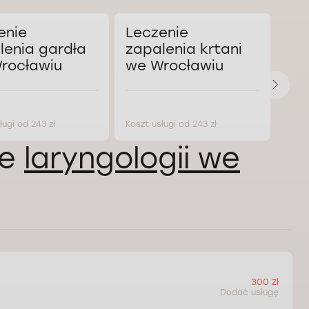
enie
Leczenie
Le
lenia gardła
zapalenia krtani
za
rocławiu
we Wrocławiu
mi
Wr
ługi od 243 zł
Koszt usługi od 243 zł
Koszt
ie
laryngologii we
300 zł
Dodać usługę