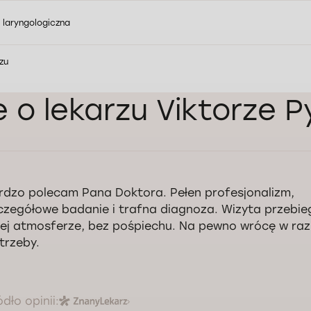
a laryngologiczna
zu
e o lekarzu Viktorze 
rdzo polecam Pana Doktora. Pełen profesjonalizm,
czegółowe badanie i trafna diagnoza. Wizyta przebie
łej atmosferze, bez pośpiechu. Na pewno wrócę w raz
trzeby.
ódło opinii: