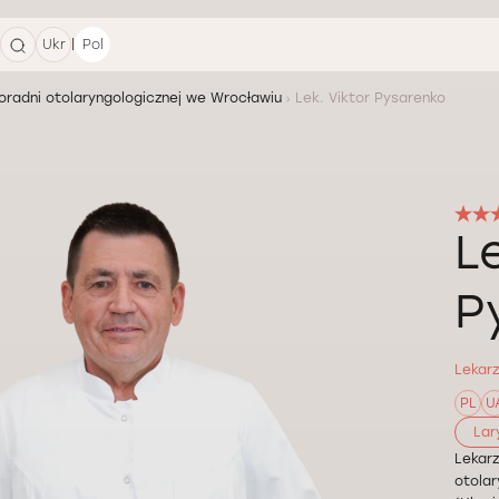
|
Ukr
Pol
oradni otolaryngologicznej we Wrocławiu
Lek. Viktor Pysarenko
L
P
Lekarz
PL
U
Lar
Lekar
otolar