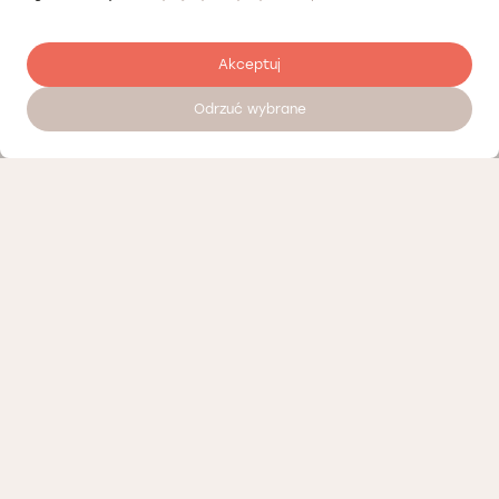
Akceptuj
Odrzuć wybrane
Zostaw opinię
Nasi partnerzy
Polityka prywatności
Polityka Cookies
Informacje o naszej działalności
Oferty pracy
Regulamin porad telemedycznych Łódź