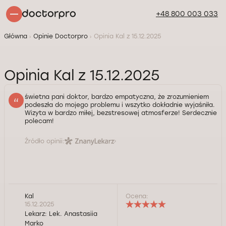
+48 800 003 033
Główna
Opinie Doctorpro
Opinia Kal z 15.12.2025
Opinia Kal z 15.12.2025
świetna pani doktor, bardzo empatyczna, że zrozumieniem
podeszła do mojego problemu i wszytko dokładnie wyjaśniła.
Wizyta w bardzo miłej, bezstresowej atmosferze! Serdecznie
polecam!
Źródło opinii:
Kal
Ocena:
15.12.2025
Lekarz:
Lek. Anastasiia
Marko