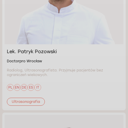
Lek. Patryk Pozowski
Doctorpro Wrocław
Radiolog, Ultrasonografista. Przyjmuje pacjentów bez
ograniczeń wiekowych.
PL
EN
DE
ES
IT
Ultrasonografia