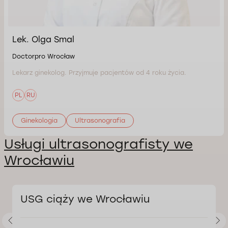
Lek. Olga Smal
Doctorpro Wrocław
Lekarz ginekolog. Przyjmuje pacjentów od 4 roku życia.
PL
RU
Ginekologia
Ultrasonografia
Usługi ultrasonografisty we
Wrocławiu
USG ciąży we Wrocławiu