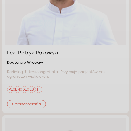
Lek. Patryk Pozowski
Doctorpro Wrocław
Radiolog, Ultrasonografista. Przyjmuje pacjentów bez
ograniczeń wiekowych.
PL
EN
DE
ES
IT
Ultrasonografia