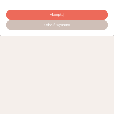
Akceptuj
Odrzuć wybrane
Zostaw opinię
Nasi partnerzy
Polityka prywatności
Polityka Cookies
Informacje o naszej działalności
Oferty pracy
Regulamin porad telemedycznych Łódź