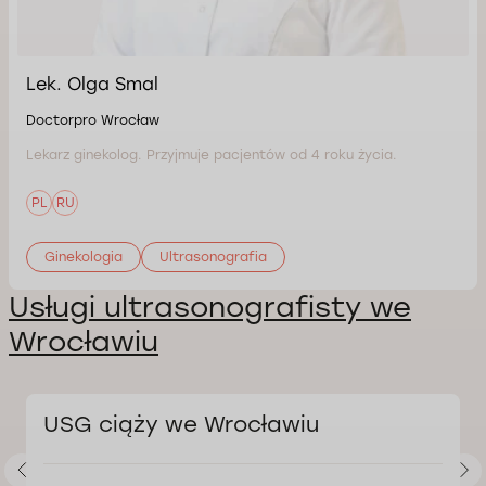
Lek. Olga Smal
Doctorpro Wrocław
Lekarz ginekolog. Przyjmuje pacjentów od 4 roku życia.
PL
RU
Ginekologia
Ultrasonografia
Usługi ultrasonografisty we
Wrocławiu
USG ciąży we Wrocławiu