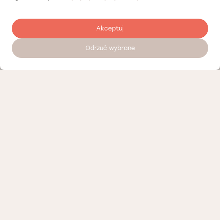
Akceptuj
Odrzuć wybrane
Zostaw opinię
Nasi partnerzy
Polityka prywatności
Polityka Cookies
Informacje o naszej działalności
Oferty pracy
Regulamin porad telemedycznych Łódź