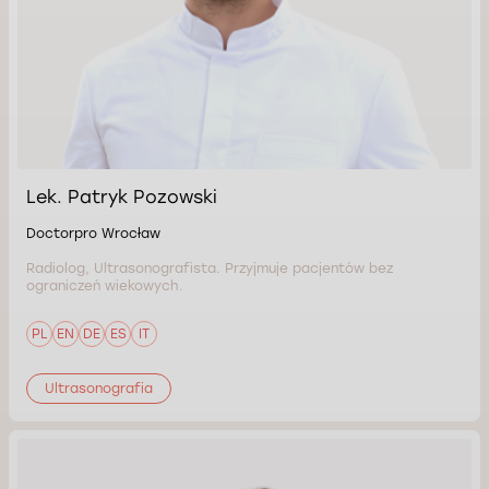
Lek. Patryk Pozowski
Doctorpro Wrocław
Radiolog, Ultrasonografista. Przyjmuje pacjentów bez
ograniczeń wiekowych.
PL
EN
DE
ES
IT
Ultrasonografia