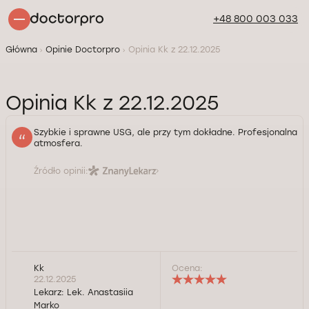
+48 800 003 033
Główna
Opinie Doctorpro
Opinia Kk z 22.12.2025
Opinia Kk z 22.12.2025
Szybkie i sprawne USG, ale przy tym dokładne. Profesjonalna
atmosfera.
Źródło opinii:
Kk
Ocena:
22.12.2025
Lekarz:
Lek. Anastasiia
Marko