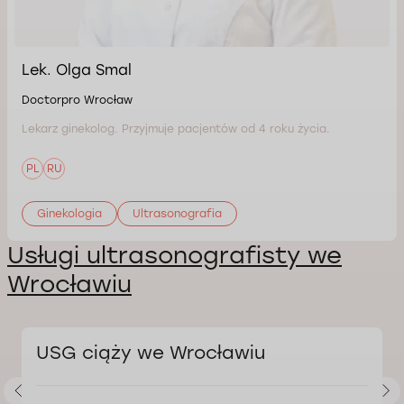
Lek. Olga Smal
Doctorpro Wrocław
Lekarz ginekolog. Przyjmuje pacjentów od 4 roku życia.
PL
RU
Ginekologia
Ultrasonografia
Usługi ultrasonografisty we
Wrocławiu
USG ciąży we Wrocławiu