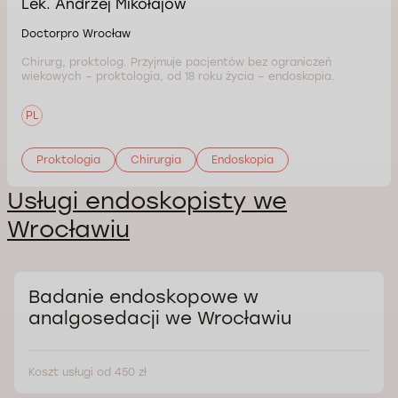
Lek. Andrzej Mikołajów
Doctorpro Wrocław
Chirurg, proktolog. Przyjmuje pacjentów bez ograniczeń
wiekowych – proktologia, od 18 roku życia – endoskopia.
PL
Proktologia
Chirurgia
Endoskopia
Usługi endoskopisty we
Wrocławiu
Badanie endoskopowe w
analgosedacji we Wrocławiu
Koszt usługi od 450 zł