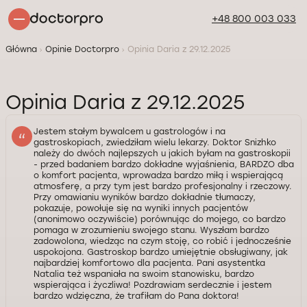
+48 800 003 033
Główna
Opinie Doctorpro
Opinia Daria z 29.12.2025
Opinia Daria z 29.12.2025
Jestem stałym bywalcem u gastrologów i na
gastroskopiach, zwiedziłam wielu lekarzy. Doktor Snizhko
należy do dwóch najlepszych u jakich byłam na gastroskopii
- przed badaniem bardzo dokładne wyjaśnienia, BARDZO dba
o komfort pacjenta, wprowadza bardzo miłą i wspierającą
atmosferę, a przy tym jest bardzo profesjonalny i rzeczowy.
Przy omawianiu wyników bardzo dokładnie tłumaczy,
pokazuje, powołuje się na wyniki innych pacjentów
(anonimowo oczywiście) porównując do mojego, co bardzo
pomaga w zrozumieniu swojego stanu. Wyszłam bardzo
zadowolona, wiedząc na czym stoję, co robić i jednocześnie
uspokojona. Gastroskop bardzo umiejętnie obsługiwany, jak
najbardziej komfortowo dla pacjenta. Pani asystentka
Natalia też wspaniała na swoim stanowisku, bardzo
wspierająca i życzliwa! Pozdrawiam serdecznie i jestem
bardzo wdzięczna, że trafiłam do Pana doktora!