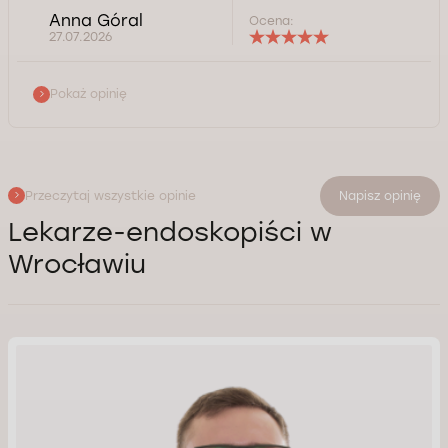
Anna Góral
Ocena:
27.07.2026
Pokaż opinię
Przeczytaj wszystkie opinie
Napisz opinię
Lekarze-endoskopiści w
Wrocławiu