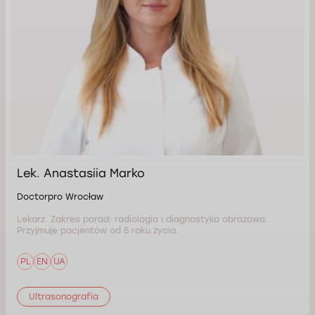
Lek. Anastasiia Marko
Doctorpro Wrocław
Lekarz. Zakres porad: radiologia i diagnostyka obrazowa.
Przyjmuje pacjentów od 5 roku życia.
PL
EN
UA
Ultrasonografia