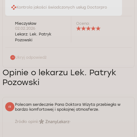
Kontrola jakości świadczonych usług Doctorpro
Mieczysław
Ocena:
02.02.2026
Lekarz:
Lek. Patryk
Pozowski
Ukryj odpowiedź
Opinie o lekarzu Lek. Patryk
Pozowski
Polecam serdecznie Pana Doktora Wizyta przebiegła w
bardzo komfortowej i spokojnej atmosferze.
Źródło opinii: