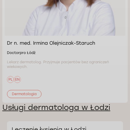
Dr n. med. Irmina Olejniczak-Staruch
Doctorpro Łódź
Lekarz dermatolog. Przyjmuje pacjentów bez ograniczeń
wiekowych.
PL
EN
Dermatologia
Usługi dermatologa w Łodzi
Leczenie łysienia w Łodzi