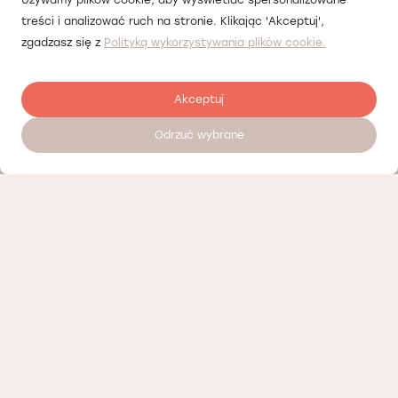
Używamy plików cookie, aby wyświetlać spersonalizowane
treści i analizować ruch na stronie. Klikając 'Akceptuj',
zgadzasz się z
Polityką wykorzystywania plików cookie.
Akceptuj
Odrzuć wybrane
Zostaw opinię
Nasi partnerzy
Polityka prywatności
Polityka Cookies
Informacje o naszej działalności