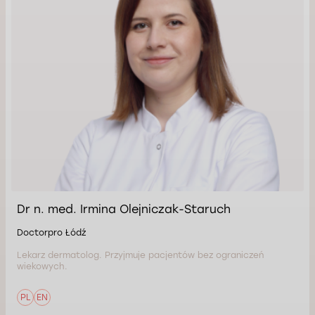
Dr n. med. Irmina Olejniczak-Staruch
Doctorpro Łódź
Lekarz dermatolog. Przyjmuje pacjentów bez ograniczeń
wiekowych.
PL
EN