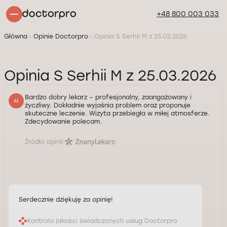
+48 800 003 033
Główna
Opinie Doctorpro
Opinia S Serhii M z 25.03.2026
Opinia S Serhii M z 25.03.2026
Bardzo dobry lekarz – profesjonalny, zaangażowany i
życzliwy. Dokładnie wyjaśnia problem oraz proponuje
skuteczne leczenie. Wizyta przebiegła w miłej atmosferze.
Zdecydowanie polecam.
Źródło opinii:
Serdecznie dziękuję za opinię!
Kontrola jakości świadczonych usług Doctorpro