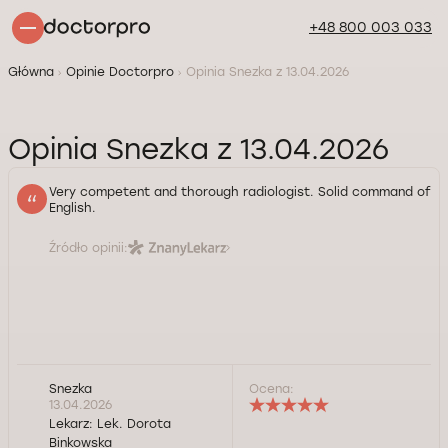
+48 800 003 033
Główna
Opinie Doctorpro
Opinia Snezka z 13.04.2026
Opinia Snezka z 13.04.2026
Very competent and thorough radiologist. Solid command of
English.
Źródło opinii:
Snezka
Ocena:
13.04.2026
Lekarz:
Lek. Dorota
Binkowska