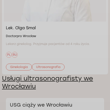
Lek. Olga Smal
Doctorpro Wrocław
Lekarz ginekolog. Przyjmuje pacjentów od 4 roku życia.
PL
RU
Ginekologia
Ultrasonografia
Usługi ultrasonografisty we
Wrocławiu
USG ciąży we Wrocławiu