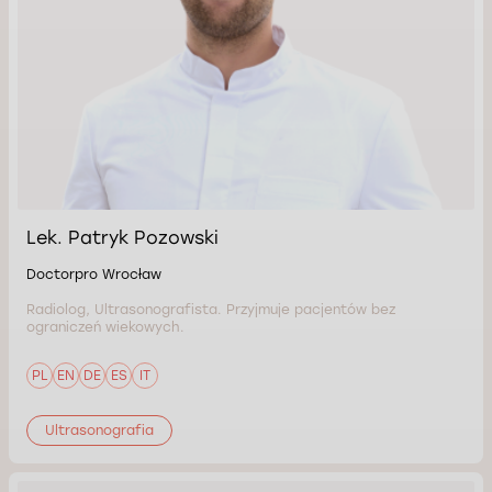
Lek. Patryk Pozowski
Doctorpro Wrocław
Radiolog, Ultrasonografista. Przyjmuje pacjentów bez
ograniczeń wiekowych.
PL
EN
DE
ES
IT
Ultrasonografia