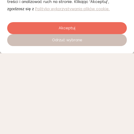
treści i analizować ruch na stronie. Klikając 'Akceptuj',
zgadzasz się z
Polityką wykorzystywania plików cookie.
Akceptuj
Odrzuć wybrane
Zostaw opinię
Nasi partnerzy
Polityka prywatności
Polityka Cookies
Informacje o naszej działalności
Oferty pracy