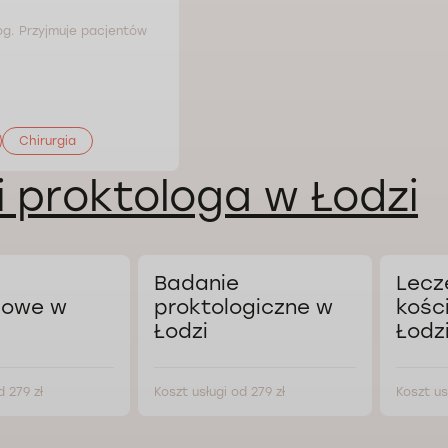
og. Przyjmuje pacjentów
Chirurgia
i proktologa w Łodzi
Badanie
Lecz
powe w
proktologiczne w
kośc
Łodzi
Łodz
d 279 zł
Koszt usługi od 279 zł
Koszt us