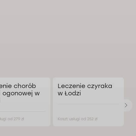
enie chorób
Leczenie czyraka
L
i ogonowej w
w Łodzi
a
i
Ł
ługi od 279 zł
Koszt usługi od 252 zł
Ko