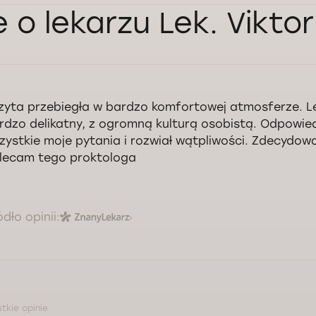
e o lekarzu Lek. Vikto
zyta przebiegła w bardzo komfortowej atmosferze. L
rdzo delikatny, z ogromną kulturą osobistą. Odpowied
zystkie moje pytania i rozwiał wątpliwości. Zdecydow
lecam tego proktologa
ódło opinii:
tkie opinie