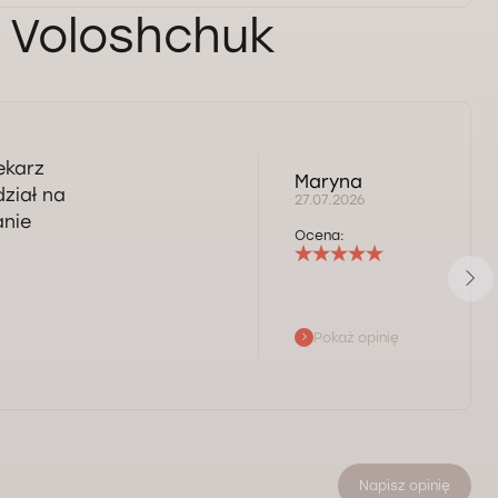
r Voloshchuk
ekarz
Maryna
ział na
27.07.2026
anie
Ocena:
Pokaż opinię
Napisz opinię