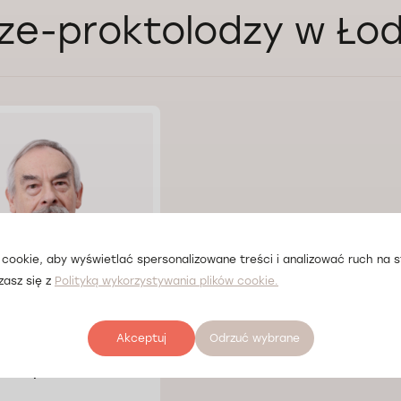
ze-proktolodzy w Łod
cookie, aby wyświetlać spersonalizowane treści i analizować ruch na st
zasz się z
Polityką wykorzystywania plików cookie.
Akceptuj
Odrzuć wybrane
Henryk Otulski