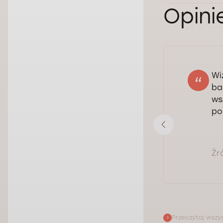
Opini
Wi
Valentyna Naumenko
ba
29.06.2026
ws
Ocena:
po
Pokaż opinię
Źr
Przeczytaj wszys