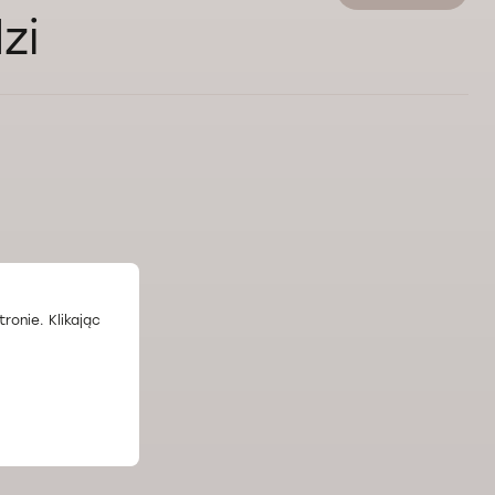
zi
ronie. Klikając