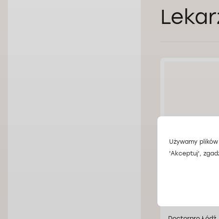
Lekar
Używamy plików 
'Akceptuj', zgad
Dr n. med. 
Doctorpro Łódź