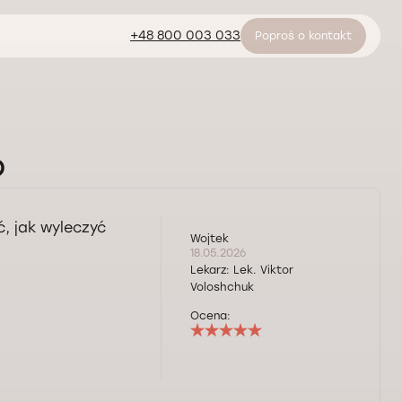
+48 800 003 033
Poproś o kontakt
6
, jak wyleczyć
Wojtek
18.05.2026
Lekarz:
Lek. Viktor
Voloshchuk
Ocena: