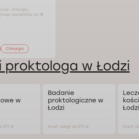
orad: chirurgia,
yjmuje pacjentów od 18
Chirurgia
i proktologa w Łodzi
Badanie
Lecz
powe w
proktologiczne w
kośc
Łodzi
Łodz
d 279 zł
Koszt usługi od 279 zł
Koszt us