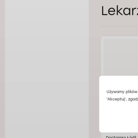
Lekar
Używamy plików 
'Akceptuj', zgad
Lek. Viktor
Doctorpro Łódź