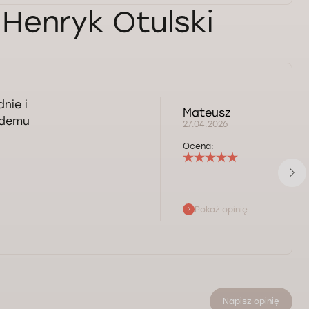
 Henryk Otulski
nie i
Mateusz
żdemu
27.04.2026
Ocena:
Pokaż opinię
Napisz opinię