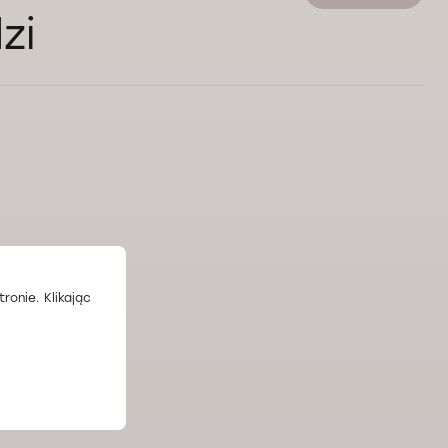
zi
ronie. Klikając