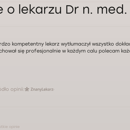
e o lekarzu Dr n. med.
rdzo kompetentny lekarz wytłumaczył wszystko dokład
chował się profesjonalnie w każdym calu polecam ka
ódło opinii:
tkie opinie