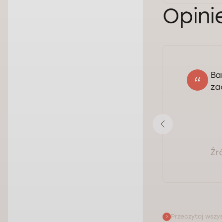
Opini
Ba
Daniel
za
02.09.2024
Ocena:
Pokaż opinię
Źr
Przeczytaj wszys