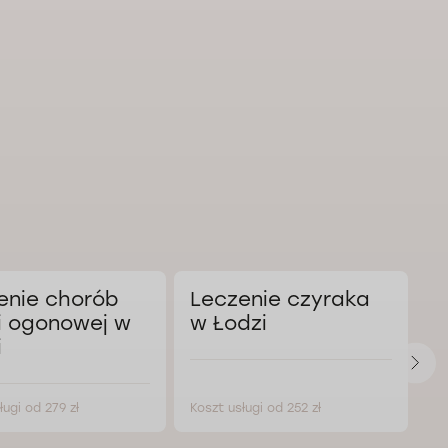
enie chorób
Leczenie czyraka
L
i ogonowej w
w Łodzi
a
i
Ł
ługi od 279 zł
Koszt usługi od 252 zł
Ko