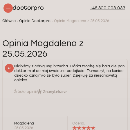
+48 800 003 033
Główna
Opinie Doctorpro
Opinia Magdalena z 25.05.2026
Opinia Magdalena z
25.05.2026
Miałyśmy z córką usg brzucha. Córka trochę się bała ale pan
doktor miał do niej śwqietne podejście. Tłumaczył, na koniec
dziecko oznajmiło że było super. Dziękuję za niesamowitą
opiekę!
Źródło opinii:
Magdalena
Ocena:
25.05.2026