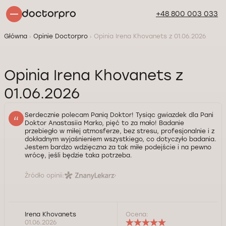
+48 800 003 033
Główna
Opinie Doctorpro
Opinia Irena Khovanets z 01.06.2026
Opinia Irena Khovanets z
01.06.2026
Serdecznie polecam Panią Doktor! Tysiąc gwiazdek dla Pani
Doktor Anastasiia Marko, pięć to za mało! Badanie
przebiegło w miłej atmosferze, bez stresu, profesjonalnie i z
dokładnym wyjaśnieniem wszystkiego, co dotyczyło badania.
Jestem bardzo wdzięczna za tak miłe podejście i na pewno
wrócę, jeśli będzie taka potrzeba.
Źródło opinii:
Irena Khovanets
Ocena:
01.06.2026