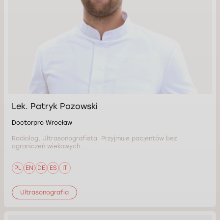
Lek. Patryk Pozowski
Doctorpro Wrocław
Radiolog, Ultrasonografista. Przyjmuje pacjentów bez
ograniczeń wiekowych.
PL
EN
DE
ES
IT
Ultrasonografia