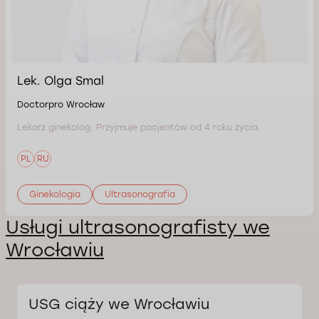
Lek. Olga Smal
Doctorpro Wrocław
Lekarz ginekolog. Przyjmuje pacjentów od 4 roku życia.
PL
RU
Ginekologia
Ultrasonografia
Usługi ultrasonografisty we
Wrocławiu
USG ciąży we Wrocławiu