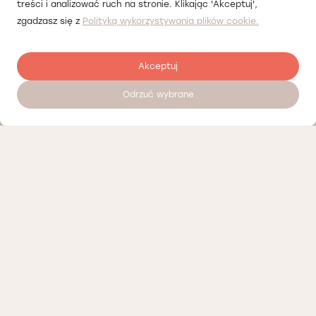
treści i analizować ruch na stronie. Klikając 'Akceptuj',
zgadzasz się z
Polityką wykorzystywania plików cookie.
Akceptuj
Odrzuć wybrane
Zostaw opinię
Nasi partnerzy
Polityka prywatności
Polityka Cookies
Informacje o naszej działalności
Oferty pracy