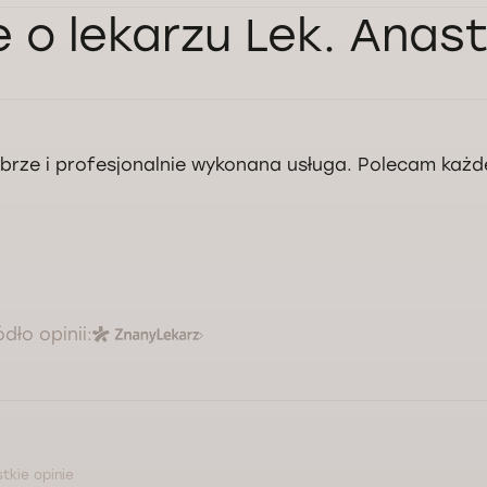
e o lekarzu Lek. Anas
brze i profesjonalnie wykonana usługa. Polecam każ
ódło opinii:
tkie opinie