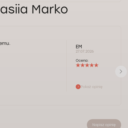
tasiia Marko
demu.
EM
27.07.2026
Ocena:
Pokaż opinię
Napisz opinię