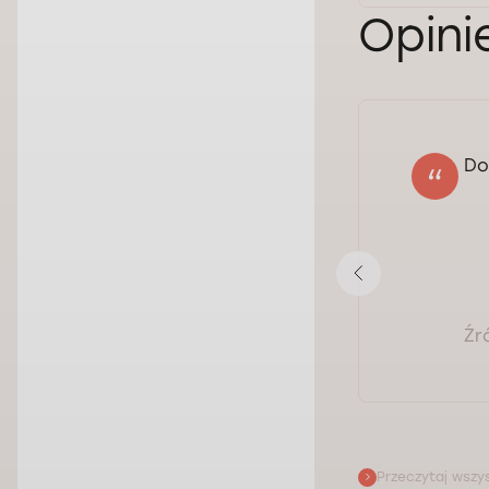
Opini
Do
Artur
29.06.2026
Ocena:
Pokaż opinię
Źr
Przeczytaj wszys