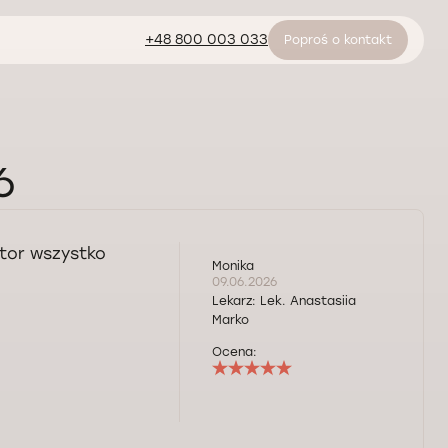
+48 800 003 033
Poproś o kontakt
6
ktor wszystko
Monika
09.06.2026
Lekarz:
Lek. Anastasiia
Marko
Ocena: