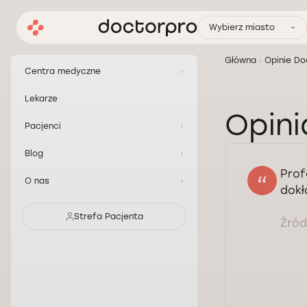
Wybierz miasto
Główna
Opinie Do
Centra medyczne
Lekarze
Opini
Pacjenci
Blog
Prof
O nas
dokł
Strefa Pacjenta
Źródł