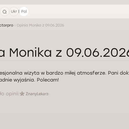
|
Ukr
Pol
ctorpro
Opinia Monika z 09.06.2026
a Monika z 09.06.202
esjonalna wizyta w bardzo miłej atmosferze. Pani do
adnie wyjaśnia. Polecam!
o opinii: