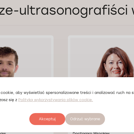
ze-ultrasonografiści
cookie, aby wyświetlać spersonalizowane treści i analizować ruch na st
zasz się z
Polityką wykorzystywania plików cookie.
Akceptuj
Odrzuć wybrane
k Pozowski
Lek. Yelyzaveta Koryt
ław
Doctorpro Wrocław