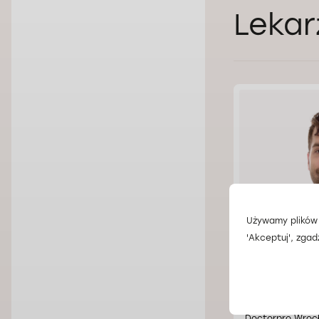
Lekar
Używamy plików 
'Akceptuj', zgad
Lek. Patry
Doctorpro Wroc