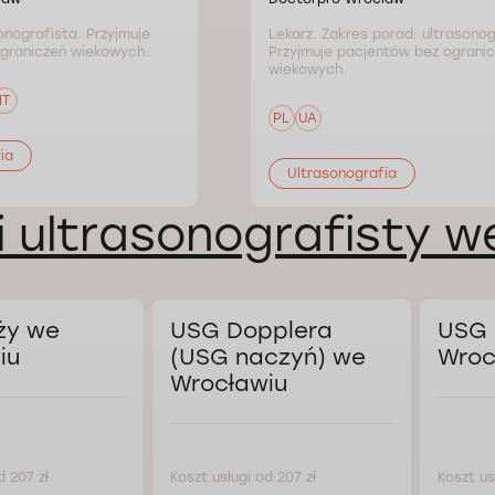
onografista. Przyjmuje
Lekarz. Zakres porad: ultrasonog
graniczeń wiekowych.
Przyjmuje pacjentów bez ograni
wiekowych.
IT
PL
UA
ia
Ultrasonografia
i ultrasonografisty 
ży we
USG Dopplera
USG 
iu
(USG naczyń) we
Wroc
Wrocławiu
d 207 zł
Koszt usługi od 207 zł
Koszt us