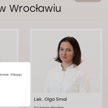
 w Wrocławiu
ronie. Klikając
ska
Lek. Olga Smal
Doctorpro Wrocław