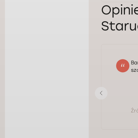
Opini
Staru
Ba
Marta
sz
03.03.2026
Ocena:
Pokaż opinię
Źr