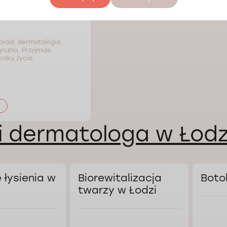
Hrushko
orad: dermatologia,
czna. Przyjmuje
roku życia.
i dermatologa w Łodz
 łysienia w
Biorewitalizacja
Boto
twarzy w Łodzi