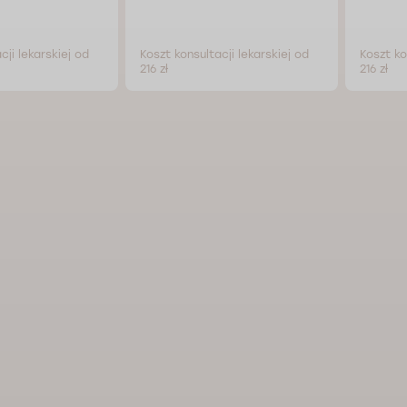
cji lekarskiej od
Koszt konsultacji lekarskiej od
Koszt ko
216 zł
216 zł