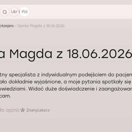
|
Ukr
Pol
ctorpro
Opinia Magda z 18.06.2026
a Magda z 18.06.202
tny specjalista z indywidualnym podejściem do pacje
ało dokładnie wyjaśnione, a moje pytania spotkały si
wiedziami. Widać duże doświadczenie i zaangażowan
cam.
o opinii: