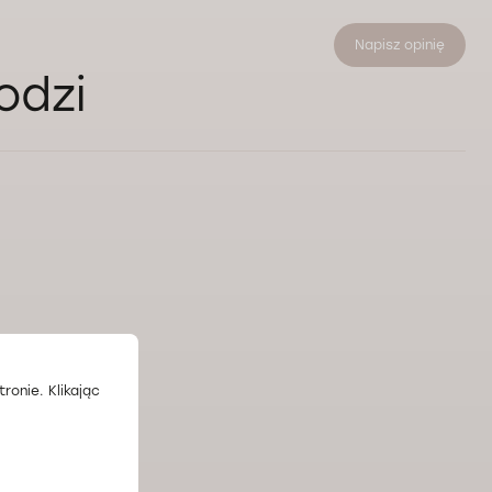
Napisz opinię
odzi
ronie. Klikając