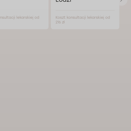
nsultacji lekarskiej od
Koszt konsultacji lekarskiej od
Ko
216 zł
216