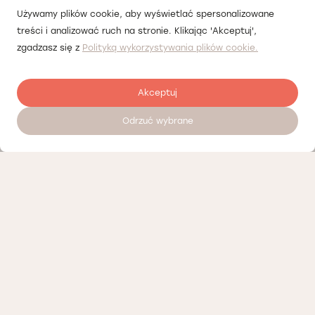
Używamy plików cookie, aby wyświetlać spersonalizowane
treści i analizować ruch na stronie. Klikając 'Akceptuj',
zgadzasz się z
Polityką wykorzystywania plików cookie.
Akceptuj
Odrzuć wybrane
Zostaw opinię
Nasi partnerzy
Polityka prywatności
Polityka Cookies
Informacje o naszej działalności