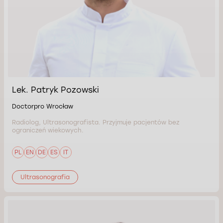
Lek. Patryk Pozowski
Doctorpro Wrocław
Radiolog, Ultrasonografista. Przyjmuje pacjentów bez
ograniczeń wiekowych.
PL
EN
DE
ES
IT
Ultrasonografia