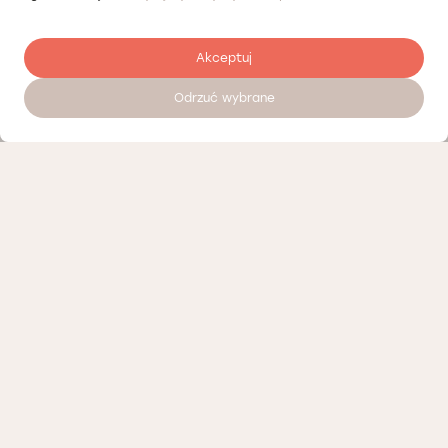
Akceptuj
Odrzuć wybrane
Zostaw opinię
Nasi partnerzy
Polityka prywatności
Polityka Cookies
Informacje o naszej działalności
Oferty pracy
Regulamin porad telemedycznych Łódź