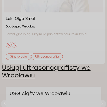
Lek. Olga Smal
Doctorpro Wrocław
Lekarz ginekolog. Przyjmuje pacjentów od 4 roku życia.
PL
RU
Ginekologia
Ultrasonografia
Usługi ultrasonografisty we
Wrocławiu
USG ciąży we Wrocławiu