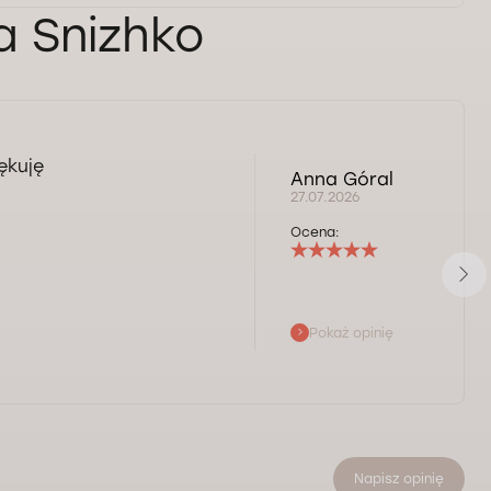
a Snizhko
ękuję
Anna Góral
27.07.2026
Ocena:
Pokaż opinię
Napisz opinię