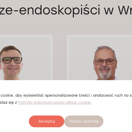
ze-endoskopiści w W
cookie, aby wyświetlać spersonalizowane treści i analizować ruch na st
zasz się z
Polityką wykorzystywania plików cookie.
Karol Kowalski
Lek. Andrzej Mikołajów
Akceptuj
Odrzuć wybrane
ław
Doctorpro Wrocław