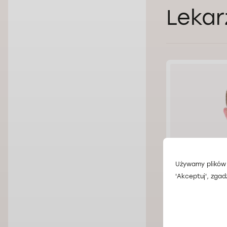
Lekar
Używamy plików 
'Akceptuj', zgad
Dr n. med. 
Doctorpro Wroc