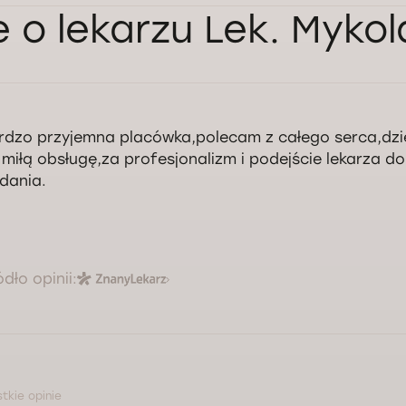
e o lekarzu Lek. Mykol
rdzo przyjemna placówka,polecam z całego serca,dzi
 miłą obsługę,za profesjonalizm i podejście lekarza do
dania.
ódło opinii:
tkie opinie