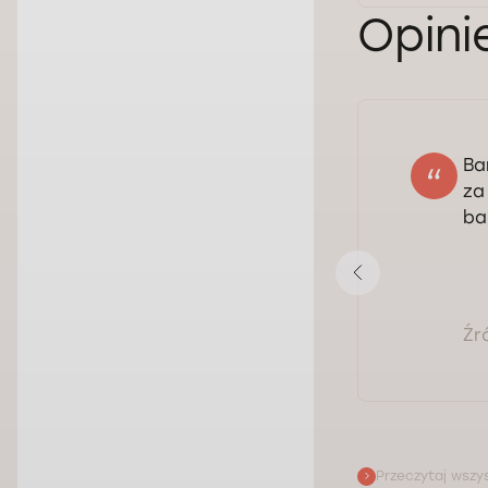
Opini
Ba
Andrzej
za
07.07.2026
ba
Ocena:
Pokaż opinię
Źr
Przeczytaj wszys