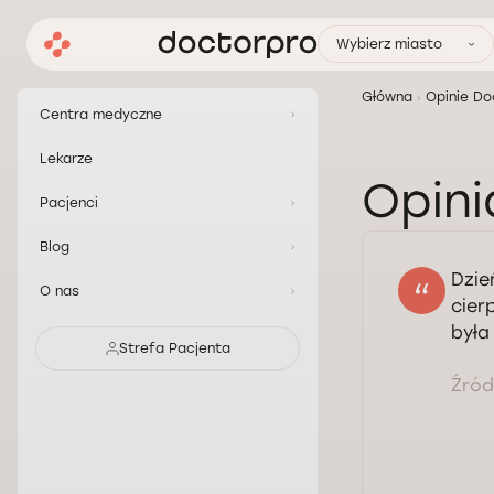
Wybierz miasto
Główna
Opinie Do
Centra medyczne
Lekarze
Opini
Pacjenci
Blog
Dzie
O nas
cier
była
Strefa Pacjenta
Źródł