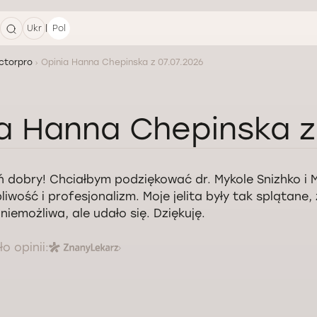
|
Ukr
Pol
ctorpro
Opinia Hanna Chepinska z 07.07.2026
a Hanna Chepinska z
ń dobry! Chciałbym podziękować dr. Mykole Snizhko i M
pliwość i profesjonalizm. Moje jelita były tak splątane
 niemożliwa, ale udało się. Dziękuję.
o opinii: