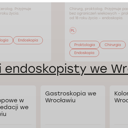
erolog. Przyjmuje
Chirurg, proktolog. Przyjmuje p
roku życia.
bez ograniczeń wiekowych – prok
od 18 roku życia – endoskopia.
PL
logia
Endoskopia
Proktologia
Chirurgia
Endoskopia
i endoskopisty we Wr
e
Gastroskopia we
Kolo
opowe w
Wrocławiu
Wroc
edacji we
iu