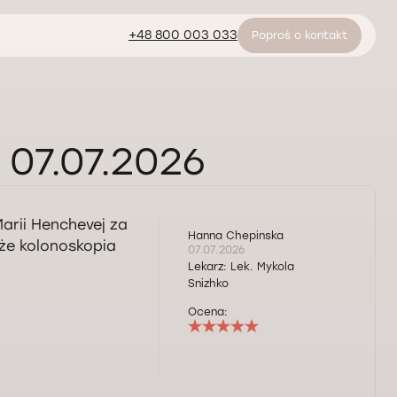
+48 800 003 033
Poproś o kontakt
 07.07.2026
arii Henchevej za
Hanna Chepinska
, że kolonoskopia
07.07.2026
Lekarz:
Lek. Mykola
Snizhko
Ocena: