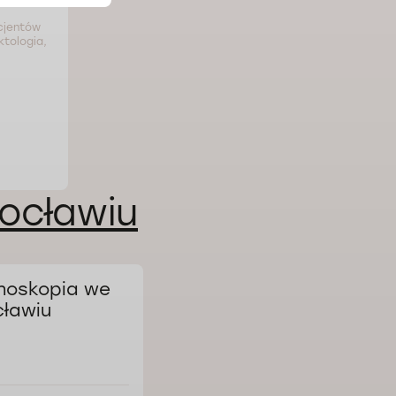
acjentów
tologia,
ocławiu
noskopia we
ławiu