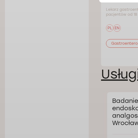
Lekarz gastroent
pacjentów od 18 
PL
EN
Gastroentero
Usług
Badani
endosk
analgos
Wrocław