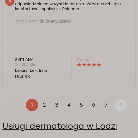
odpowiedziała na wszystkie pytania. Wizyta przebiegła
komfortowo i spokojnie. Polecam.
Źródło opinii:
SVITLANA
Ocena:
25.03.2026
Lekarz:
Lek. Inna
Hrushko
2
3
4
5
6
7
1
Usługi dermatologa w Łodzi