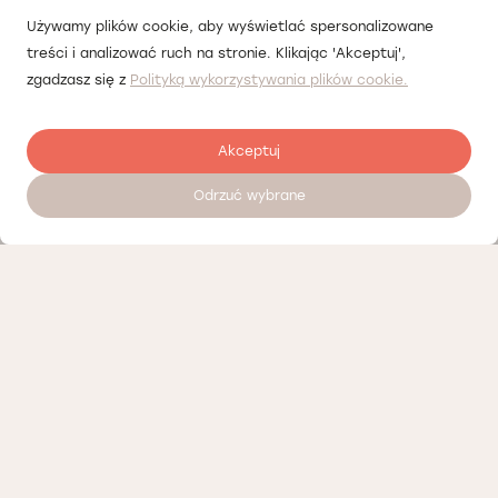
Używamy plików cookie, aby wyświetlać spersonalizowane
treści i analizować ruch na stronie. Klikając 'Akceptuj',
zgadzasz się z
Polityką wykorzystywania plików cookie.
Akceptuj
Odrzuć wybrane
Zostaw opinię
Nasi partnerzy
Polityka prywatności
Polityka Cookies
Informacje o naszej działalności