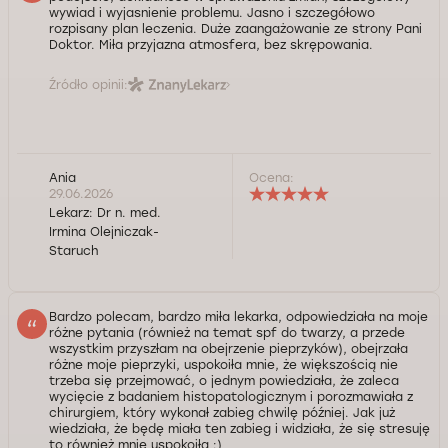
wywiad i wyjasnienie problemu. Jasno i szczegółowo
rozpisany plan leczenia. Duże zaangażowanie ze strony Pani
Doktor. Miła przyjazna atmosfera, bez skrępowania.
Źródło opinii:
Ania
Ocena:
29.06.2026
Lekarz:
Dr n. med.
Irmina Olejniczak-
Staruch
Bardzo polecam, bardzo miła lekarka, odpowiedziała na moje
różne pytania (również na temat spf do twarzy, a przede
wszystkim przyszłam na obejrzenie pieprzyków), obejrzała
różne moje pieprzyki, uspokoiła mnie, że większością nie
trzeba się przejmować, o jednym powiedziała, że zaleca
wycięcie z badaniem histopatologicznym i porozmawiała z
chirurgiem, który wykonał zabieg chwilę później. Jak już
wiedziała, że będę miała ten zabieg i widziała, że się stresuję
to również mnie uspokoiła :)