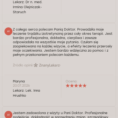
Lekarz:
Dr n. med.
Irmina Olejniczak-
Staruch
Z całego serca polecam Panią Doktor. Prowadziła moje
leczenie trądziku izotretynoiną przez cały okres terapii. Jest
bardzo profesjonalna, dokładna, cierpliwa i zawsze
odpowiadała na wszystkie moje pytania. Czułam się
zaopiekowana na każdej wizycie, a efekty leczenia przerosły
moje oczekiwania. Jestem bardzo wdzięczna za pomoc i z
pełnym przekonaniem polecam każdemu.
Źródło opinii:
Maryna
Ocena:
20.07.2026
Lekarz:
Lek. Inna
Hrushko
Jestem zadowolona z wizyty u Pani Doktor. Profesjonalne
podejście, dokładność w sprawdzeniu zmian, szczegółowy