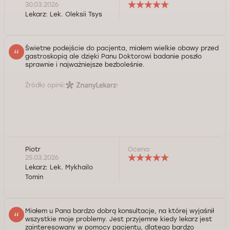
30.03.2026
Lekarz:
Lek. Oleksii Tsys
Świetne podejście do pacjenta, miałem wielkie obawy przed
gastroskopią ale dzięki Panu Doktorowi badanie poszło
sprawnie i najważniejsze bezboleśnie.
Źródło opinii:
Piotr
Ocena:
25.03.2026
Lekarz:
Lek. Mykhailo
Tomin
Miałem u Pana bardzo dobrą konsultacje, na której wyjaśnił
wszystkie moje problemy. Jest przyjemne kiedy lekarz jest
zainteresowany w pomocy pacjentu, dlatego bardzo