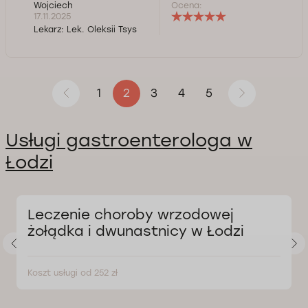
Wojciech
Ocena:
17.11.2025
Lekarz:
Lek. Oleksii Tsys
1
3
4
5
2
Usługi gastroenterologa w
Łodzi
Leczenie choroby wrzodowej
żołądka i dwunastnicy w Łodzi
Koszt usługi od 252 zł