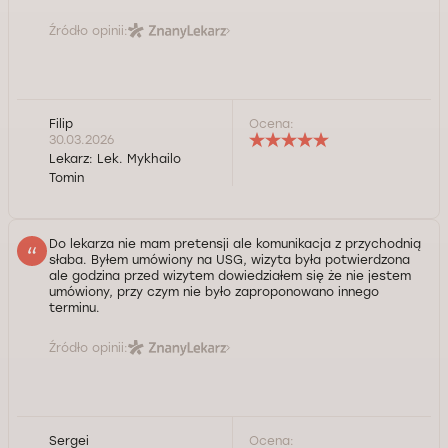
Źródło opinii:
Filip
Ocena:
30.03.2026
Lekarz:
Lek. Mykhailo
Tomin
Do lekarza nie mam pretensji ale komunikacja z przychodnią
słaba. Byłem umówiony na USG, wizyta była potwierdzona
ale godzina przed wizytem dowiedziałem się że nie jestem
umówiony, przy czym nie było zaproponowano innego
terminu.
Źródło opinii:
Sergei
Ocena: