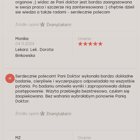
organow ;) widac ze Pani doktor jest bardzo zaangazowana
w swoja praca i szczerze nią zainteresowana :) chętnie dzieli
sie wiedza a także radami - serdecznie polecam
Źródło opinii:
Monika
Ocena:
04.11.2024
Lekarz:
Lek. Dorota
Binkowska
Serdecznie polecam! Pani Doktor wykonała bardzo dokładne
badanie, cierpliwie i wyczerpująco odpowiadała na wszystkie
pytania. Po badaniu omówiła wyniki i zaproponowała dalsze
postępowanie. Wizyta przebiegła bezstresowo, czułam się
zaopiekowana. Bez wahania wybrałabym ponownie Panią
Doktor.
Źródło opinii:
MZ
Ocena: