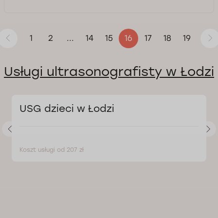
1
2
14
15
17
18
19
...
16
Usługi ultrasonografisty w Łodzi
USG dzieci w Łodzi
Koszt usługi od 207 zł