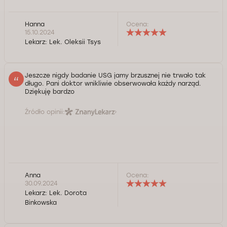
Hanna
Ocena:
15.10.2024
Lekarz:
Lek. Oleksii Tsys
Jeszcze nigdy badanie USG jamy brzusznej nie trwało tak
długo. Pani doktor wnikliwie obserwowała każdy narząd.
Dziękuję bardzo
Źródło opinii:
Anna
Ocena:
30.09.2024
Lekarz:
Lek. Dorota
Binkowska