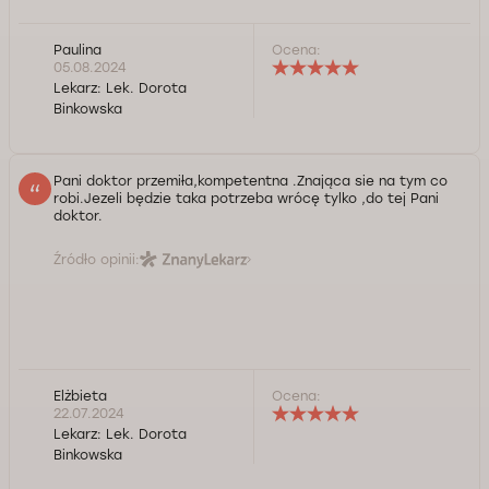
Paulina
Ocena:
05.08.2024
Lekarz:
Lek. Dorota
Binkowska
Pani doktor przemiła,kompetentna .Znająca sie na tym co
robi.Jezeli będzie taka potrzeba wrócę tylko ,do tej Pani
doktor.
Źródło opinii:
Elżbieta
Ocena:
22.07.2024
Lekarz:
Lek. Dorota
Binkowska