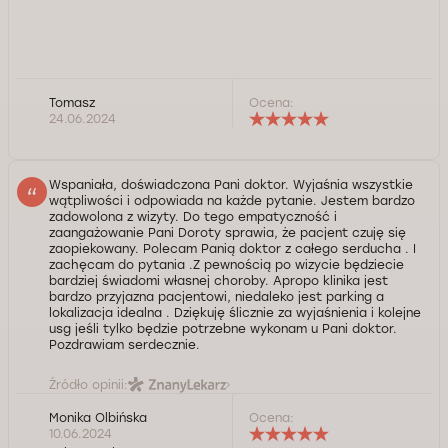
Tomasz
Ocena:
24.06.2024
Wspaniała, doświadczona Pani doktor. Wyjaśnia wszystkie
wątpliwości i odpowiada na każde pytanie. Jestem bardzo
zadowolona z wizyty. Do tego empatyczność i
zaangażowanie Pani Doroty sprawia, że pacjent czuję się
zaopiekowany. Polecam Panią doktor z całego serducha . I
zachęcam do pytania .Z pewnością po wizycie będziecie
bardziej świadomi własnej choroby. Apropo klinika jest
bardzo przyjazna pacjentowi, niedaleko jest parking a
lokalizacja idealna . Dziękuję ślicznie za wyjaśnienia i kolejne
usg jeśli tylko będzie potrzebne wykonam u Pani doktor.
Pozdrawiam serdecznie.
Źródło opinii:
Monika Olbińska
Ocena:
10.06.2024