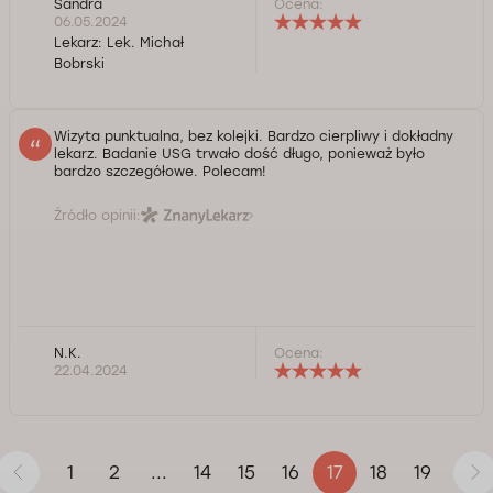
Sandra
Ocena:
06.05.2024
Lekarz:
Lek. Michał
Bobrski
Wizyta punktualna, bez kolejki. Bardzo cierpliwy i dokładny
lekarz. Badanie USG trwało dość długo, ponieważ było
bardzo szczegółowe. Polecam!
Źródło opinii:
N.K.
Ocena:
22.04.2024
1
2
14
15
16
18
19
...
17