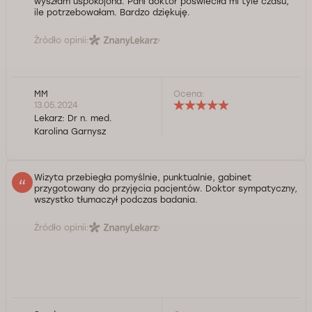
wyszłam uspokojona. Pani doktor poświeciła mi tyle czasu,
ile potrzebowałam. Bardzo dziękuję.
Źródło opinii:
MM
Ocena:
13.05.2024
Lekarz:
Dr n. med.
Karolina Garnysz
Wizyta przebiegła pomyślnie, punktualnie, gabinet
przygotowany do przyjęcia pacjentów. Doktor sympatyczny,
wszystko tłumaczył podczas badania.
Źródło opinii: