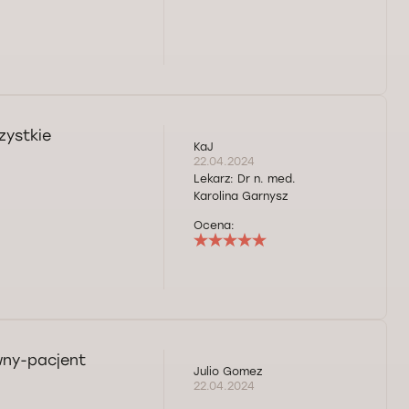
zystkie
KaJ
22.04.2024
Lekarz:
Dr n. med.
Karolina Garnysz
Ocena:
wny-pacjent
Julio Gomez
22.04.2024