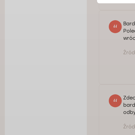
Bard
Pole
wróc
Źródł
Zdec
bard
odby
Źródł