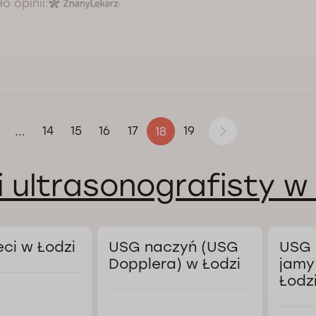
o opinii:
14
15
16
17
19
...
18
i ultrasonografisty w
ci w Łodzi
USG naczyń (USG
USG 
Dopplera) w Łodzi
jamy
Łodz