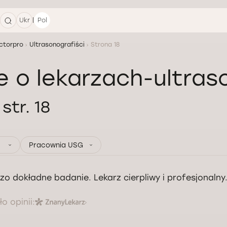
|
Ukr
Pol
ctorpro
Ultrasonografiści
Strona 18
e o lekarzach-ultras
i
str. 18
Pracownia USG
zo dokładne badanie. Lekarz cierpliwy i profesjonalny
o opinii: