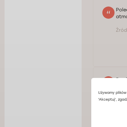
Pole
atmo
Źródł
Bard
Źródł
Używamy plików 
'Akceptuj', zgad