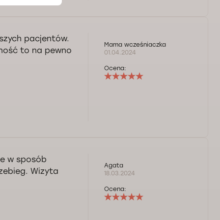
szych pacjentów.
Mama wcześniaczka
zność to na pewno
01.04.2024
Ocena:
ie w sposób
Agata
zebieg. Wizyta
18.03.2024
Ocena: