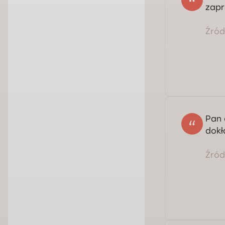
zapr
Źródł
Pan 
dokł
Źródł