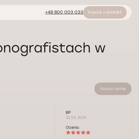
+48 800 003 033
Poproś o kontakt
onografistach w
Napisz opinię
.
BP
22.04.2024
Ocena: