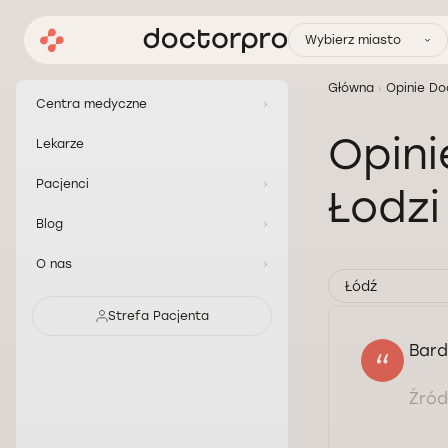
Wybierz miasto
Główna
Opinie Do
Centra medyczne
Opini
Lekarze
Pacjenci
Łodz
Blog
O nas
Łódź
Strefa Pacjenta
Bard
Źródł