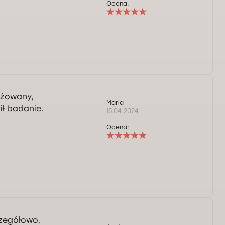
Ocena:
ażowany,
Maria
ił badanie.
15.04.2024
Ocena:
czegółowo,