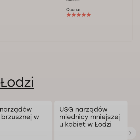
Ocena:
 Łodzi
narządów
USG narządów
U
 brzusznej w
miednicy mniejszej
m
i
u kobiet w Łodzi
u
Ł