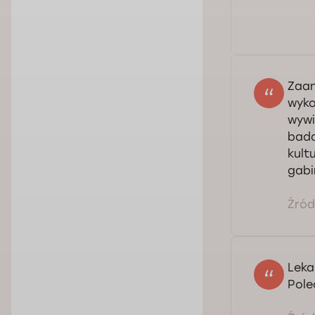
Zaan
wyko
wywi
bada
kult
gabi
Źródł
Leka
Pol