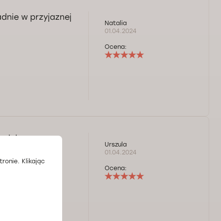
dnie w przyjaznej
Natalia
01.04.2024
Ocena:
ta lekarza
Urszula
01.04.2024
ronie. Klikając
Ocena: