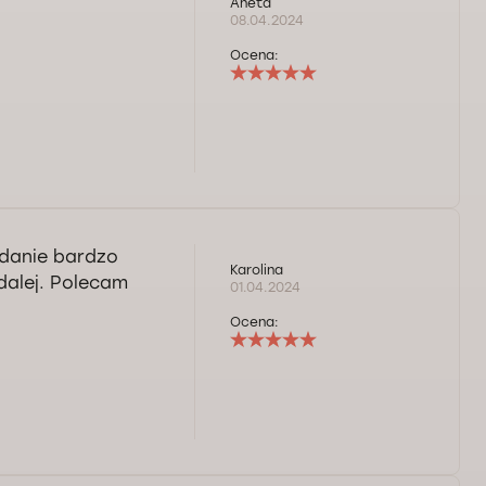
Aneta
08.04.2024
Ocena:
adanie bardzo
Karolina
dalej. Polecam
01.04.2024
Ocena: