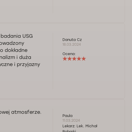
 badania USG
Danuta Cz
prowadzony
18.03.2024
zo dokładne
Ocena:
nalizm i duża
czne i przyjazny
owej atmosferze.
Paula
11.03.2024
Lekarz:
Lek. Michał
Bobrski