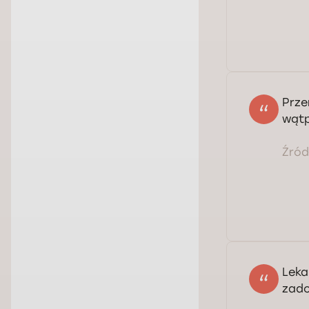
Prze
wątp
Źródł
Leka
zad