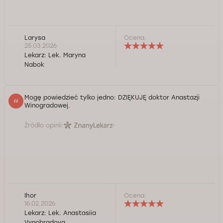
Larysa
Ocena:
25.03.2026
Lekarz:
Lek. Maryna
Nabok
Mogę powiedzieć tylko jedno: DZIĘKUJĘ doktor Anastazji
Winogradowej.
Źródło opinii:
Ihor
Ocena:
16.02.2026
Lekarz:
Lek. Anastasiia
Vynohradova