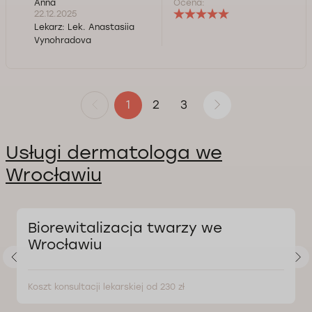
Anna
Ocena:
22.12.2025
Lekarz:
Lek. Anastasiia
Vynohradova
2
3
1
Usługi dermatologa we
Wrocławiu
Biorewitalizacja twarzy we
Wrocławiu
Koszt konsultacji lekarskiej od 230 zł