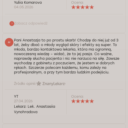
Yuliia Komarova
Ocena:
Szanowna Pani Yuliio, dziękujemy za opinię i polecenie
04.05.2026
naszych usług. Życzymy Pani dużo zdrowia.
Kontrola jakości świadczonych usług Doctorpro
Zobacz odpowiedź
Pani Anastazja to po prostu skarb! Chodzę do niej już od 3
lat, żeby dbać o młody wygląd skóry i efekty są super. To
młoda, bardzo kontaktowa lekarka, która ma ogromną,
nowoczesną wiedzę – widać, że to jej pasja. Co ważne,
naprawdę słucha pacjenta i nic nie narzuca na siłę. Zawsze
wychodzę z gabinetu z poczuciem, że jestem w dobrych
rękach. Szczerze polecam każdemu, komu zależy na
profesjonalnym, a przy tym bardzo ludzkim podejściu.
Źródło opinii:
YT
Ocena:
27.04.2026
Lekarz:
Lek. Anastasiia
Vynohradova