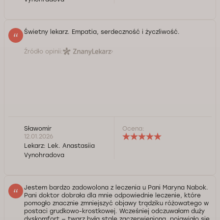
Świetny lekarz. Empatia, serdeczność i życzliwość.
Źródło opinii:
Sławomir
Ocena:
12.01.2026
Lekarz:
Lek. Anastasiia
Vynohradova
Jestem bardzo zadowolona z leczenia u Pani Maryna Nabok.
Pani doktor dobrała dla mnie odpowiednie leczenie, które
pomogło znacznie zmniejszyć objawy trądziku różowatego w
postaci grudkowo-krostkowej. Wcześniej odczuwałam duży
dyskomfort — twarz była stale zaczerwieniona, pojawiało się