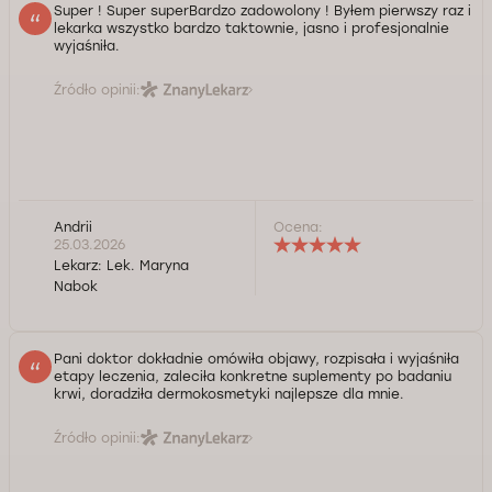
Super ! Super superBardzo zadowolony ! Byłem pierwszy raz i
lekarka wszystko bardzo taktownie, jasno i profesjonalnie
wyjaśniła.
Źródło opinii:
Andrii
Ocena:
25.03.2026
Lekarz:
Lek. Maryna
Nabok
Pani doktor dokładnie omówiła objawy, rozpisała i wyjaśniła
etapy leczenia, zaleciła konkretne suplementy po badaniu
krwi, doradziła dermokosmetyki najlepsze dla mnie.
Źródło opinii: