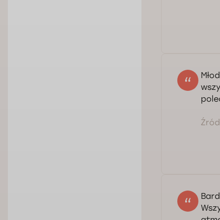
Sza
lek
ora
Młod
wszy
pole
Źródł
Bard
Wszy
atmo