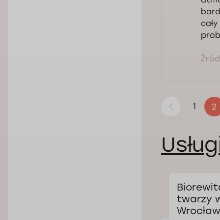
bard
cały
prob
Źródł
1
2
Usług
oksyną
Osocze
Biorewit
 we
bogatopłytkowe
twarzy 
(wampirzy lifting)
Wrocław