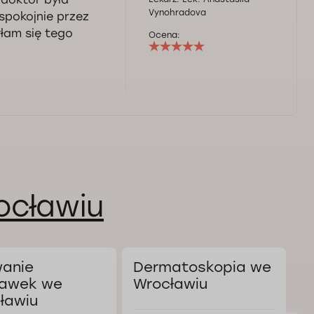
Vynohradova
 spokojnie przez
yłam się tego
Ocena:
ocławiu
anie
Dermatoskopia we
L
awek we
Wrocławiu
w
ławiu