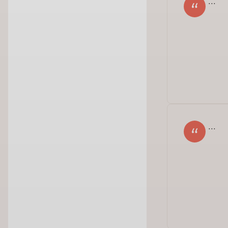
...
Dzi
pra
...
nas
z t
htt
dat