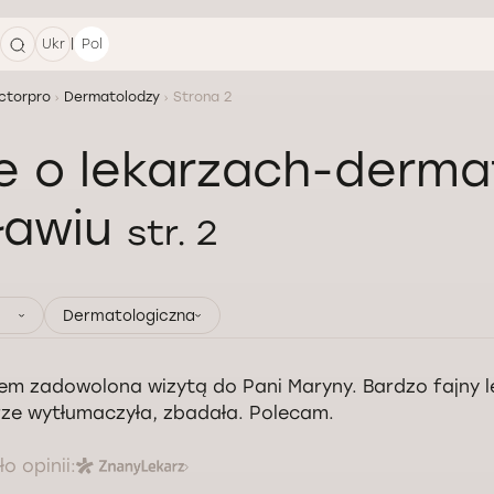
|
Ukr
Pol
ctorpro
Dermatolodzy
Strona 2
e o lekarzach-derm
ławiu
str. 2
Dermatologiczna
em zadowolona wizytą do Pani Maryny. Bardzo fajny l
ze wytłumaczyła, zbadała. Polecam.
o opinii: