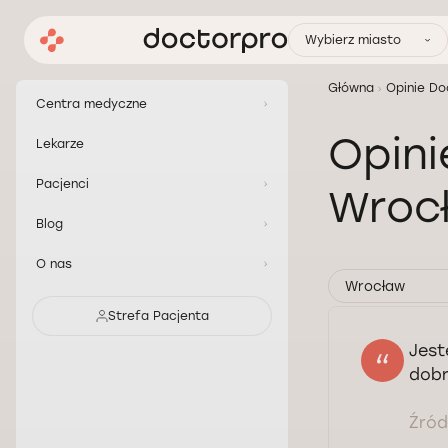
Wybierz miasto
Główna
Opinie Do
Centra medyczne
Opini
Lekarze
Pacjenci
Wroc
Blog
O nas
Wrocław
Strefa Pacjenta
Jest
dobr
Źródł