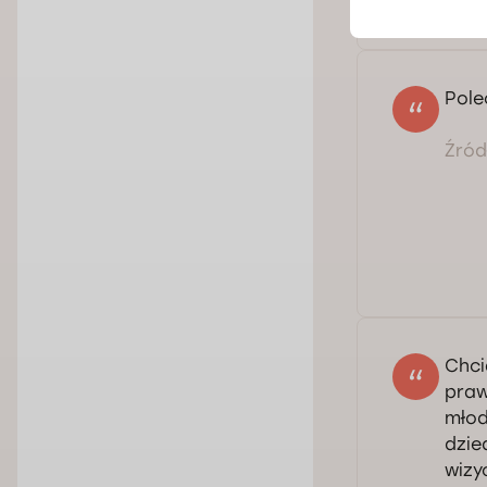
Pole
Źródł
Chci
praw
młod
dzie
wizy