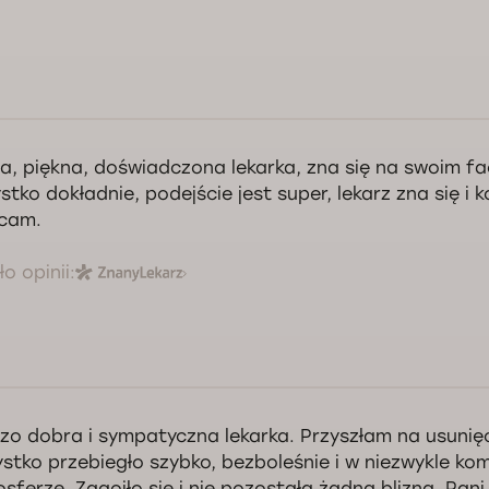
nowny Panie Mykhailo, dziękujemy za pozytywną opinię. Cieszymy się, ż
arza spełniła Pana oczekiwania. Jesteśmy wdzięczni za wysoką ocenę ko
z polecenie naszych usług. Życzymy dużo zdrowia.
a, piękna, doświadczona lekarka, zna się na swoim fa
stko dokładnie, podejście jest super, lekarz zna się i 
Kontrola jakości świadczonych usług Doctorpro
cam.
o opinii:
zo dobra i sympatyczna lekarka. Przyszłam na usunię
stko przebiegło szybko, bezboleśnie i w niezwykle ko
sferze. Zagoiło się i nie pozostała żadna blizna. Pani