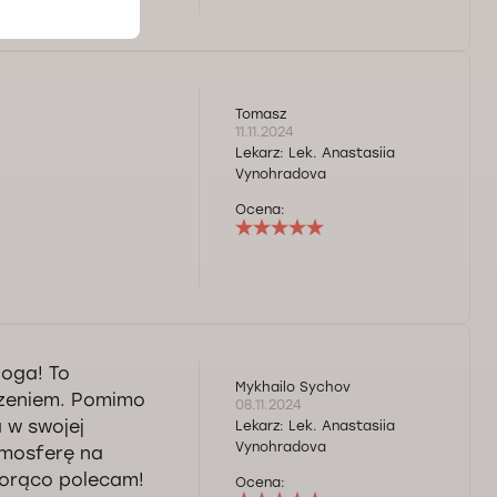
Tomasz
11.11.2024
Lekarz:
Lek. Anastasiia
Vynohradova
Ocena:
oga! To
Mykhailo Sychov
czeniem. Pomimo
08.11.2024
 w swojej
Lekarz:
Lek. Anastasiia
Vynohradova
tmosferę na
Gorąco polecam!
Ocena: