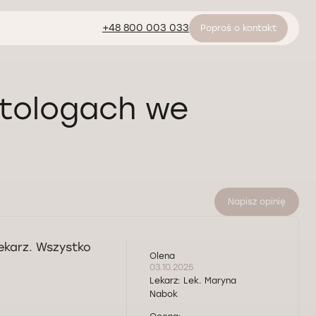
+48 800 003 033
Poproś o kontakt
atologach we
Napisz opinię
ekarz. Wszystko
Olena
03.10.2025
Lekarz:
Lek. Maryna
Nabok