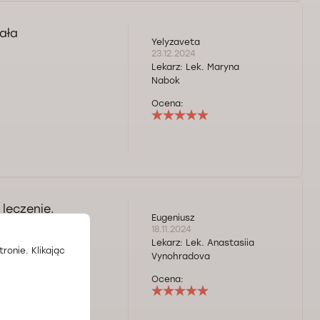
znie opinie
ako pacjentkę
ała
ie zgadza się Pani
Yelyzaveta
rzez formularz
23.12.2024
 lub godzinę i
Lekarz:
Lek. Maryna
Nabok
Ocena:
leczenie.
Eugeniusz
18.11.2024
Lekarz:
Lek. Anastasiia
ronie. Klikając
Vynohradova
Ocena: