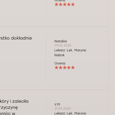
Ocena:
ystko dokładnie
Nataliia
09.06.2025
Lekarz:
Lek. Maryna
Nabok
Ocena:
ry i zaleciła
V.M.
rzyczynę
21.04.2025
pomóc w
Lekarz:
Lek. Maryna