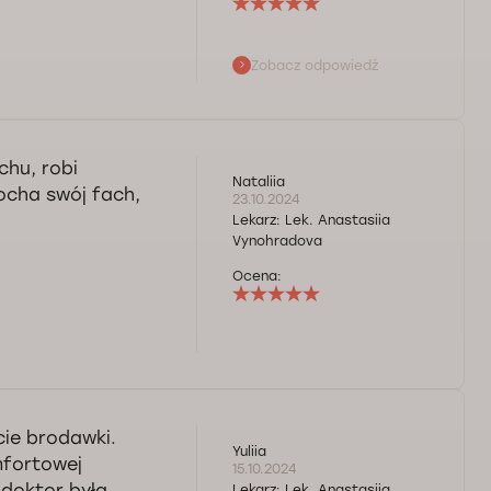
Zobacz odpowiedź
e wizyta u naszego
mpetencji lekarza
chu, robi
Nataliia
kocha swój fach,
23.10.2024
Lekarz:
Lek. Anastasiia
Vynohradova
Ocena:
cie brodawki.
Yuliia
mfortowej
15.10.2024
 doktor była
Lekarz:
Lek. Anastasiia