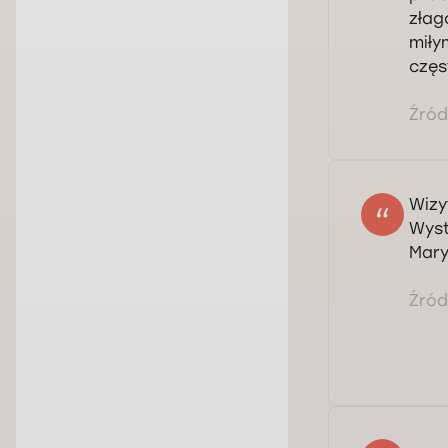
złag
miły
częs
Źródł
Wizy
Wyst
Mary
Źródł