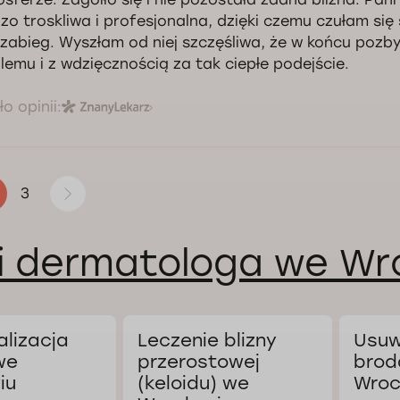
zo troskliwa i profesjonalna, dzięki czemu czułam się
 zabieg. Wyszłam od niej szczęśliwa, że w końcu pozb
lemu i z wdzięcznością za tak ciepłe podejście.
o opinii:
3
i dermatologa we Wr
alizacja
Leczenie blizny
Usuw
we
przerostowej
brod
iu
(keloidu) we
Wroc