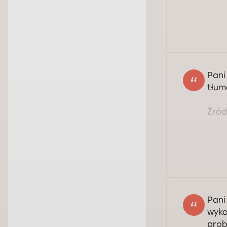
Pani
tłum
Źródł
Pani
wyko
prob