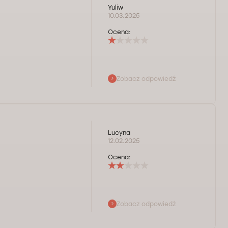
Yuliw
10.03.2025
Ocena:
Zobacz odpowiedź
znie opinie
ako pacjentkę
ie zgadza się Pani
Lucyna
rzez formularz
12.02.2025
 lub godzinę i
Ocena:
Zobacz odpowiedź