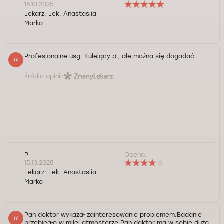
15.10.2025
Lekarz:
Lek. Anastasiia
Marko
Profesjonalne usg. Kulejący pl, ale można się dogadać.
Źródło opinii:
P
Ocena:
15.10.2025
Lekarz:
Lek. Anastasiia
Marko
Pan doktor wykazał zainteresowanie problemem.Badanie
przebiegło w miłej atmosferze Pan doktor ma w sobie dużo