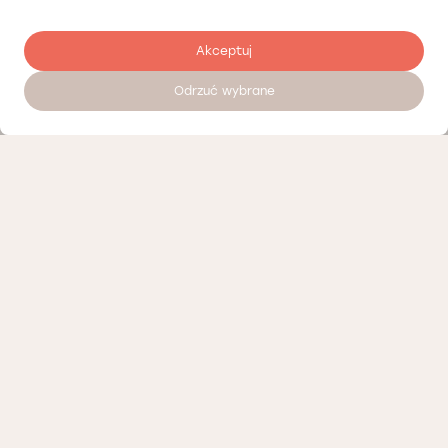
Akceptuj
Odrzuć wybrane
Zostaw opinię
Nasi partnerzy
Polityka prywatności
Polityka Cookies
Informacje o naszej działalności
Oferty pracy
Regulamin porad telemedycznych Łódź