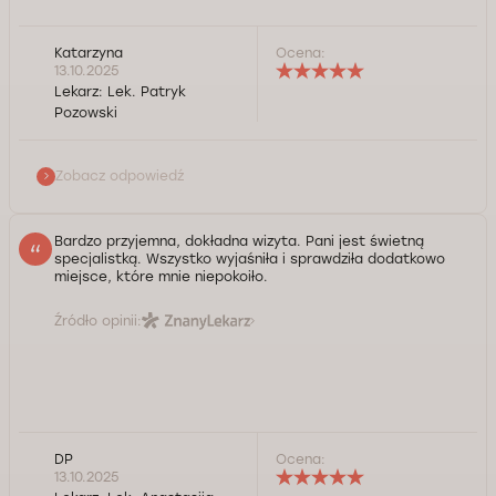
Katarzyna
Ocena:
Bardzo dziękuję, pozdrawiam!
13.10.2025
Lekarz:
Lek. Patryk
Kontrola jakości świadczonych usług Doctorpro
Pozowski
Zobacz odpowiedź
Bardzo przyjemna, dokładna wizyta. Pani jest świetną
specjalistką. Wszystko wyjaśniła i sprawdziła dodatkowo
miejsce, które mnie niepokoiło.
Źródło opinii:
DP
Ocena:
13.10.2025