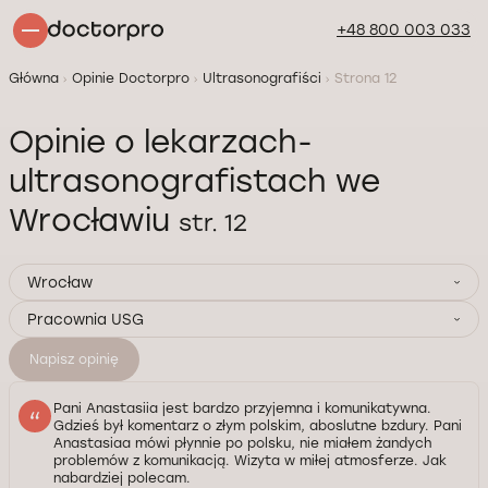
+48 800 003 033
Główna
Opinie Doctorpro
Ultrasonografiści
Strona 12
Opinie o lekarzach-
ultrasonografistach we
Wrocławiu
str. 12
Wrocław
Pracownia USG
Napisz opinię
Pani Anastasiia jest bardzo przyjemna i komunikatywna.
Gdzieś był komentarz o złym polskim, aboslutne bzdury. Pani
Anastasiaa mówi płynnie po polsku, nie miałem żandych
problemów z komunikacją. Wizyta w miłej atmosferze. Jak
nabardziej polecam.