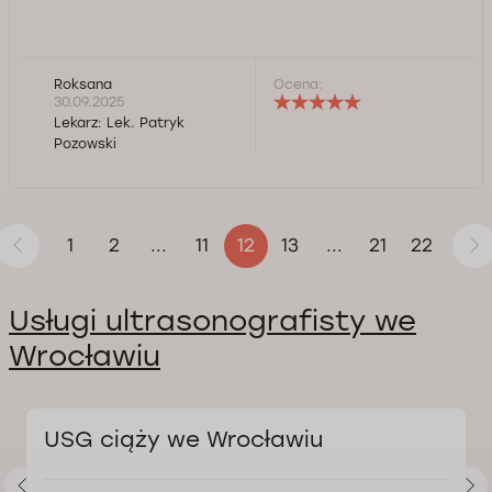
Roksana
Ocena:
30.09.2025
Lekarz:
Lek. Patryk
Pozowski
1
2
11
13
21
22
...
12
...
Usługi ultrasonografisty we
Wrocławiu
USG ciąży we Wrocławiu