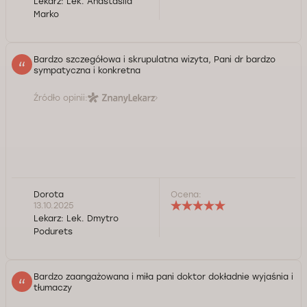
Lekarz:
Lek. Anastasiia
Marko
Bardzo szczegółowa i skrupulatna wizyta, Pani dr bardzo
sympatyczna i konkretna
Źródło opinii:
Dorota
Ocena:
13.10.2025
Lekarz:
Lek. Dmytro
Podurets
Bardzo zaangażowana i miła pani doktor dokładnie wyjaśnia i
tłumaczy