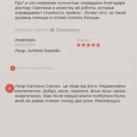
Про",и это название полностью оправдано благодаря
доктору Светлане и качеству её работы, которые
оправдывают стоимость приёма - более того, за такой
уровень помощи я готова платить больше.
Джерело відгука:
Anastasiia
Оцінка:
Спасибо большое, желаю здоровья!
20.04.2026
Лікар:
Svitlana Sayenko
Служба контролю якості Докторпро
Показати відповідь
Лікар Світлана Саєнко- це лікар від Бога. Надзвичайно
компетентна. Добра, мила, приємна. Вона лікує своєю
енергетикою. Вже після першої візити позбулася болю,
який не давав спокою понад два роки. Рекомендую