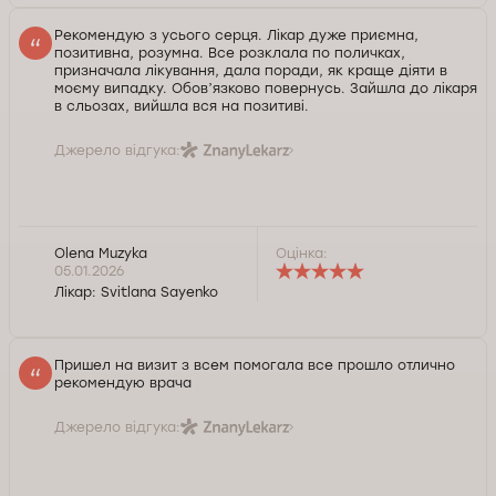
Рекомендую з усього серця. Лікар дуже приємна,
позитивна, розумна. Все розклала по поличках,
призначала лікування, дала поради, як краще діяти в
моєму випадку. Обовʼязково повернусь. Зайшла до лікаря
в сльозах, вийшла вся на позитиві.
Джерело відгука:
Olena Muzyka
Оцінка:
05.01.2026
Лікар:
Svitlana Sayenko
Пришел на визит з всем помогала все прошло отлично
рекомендую врача
Джерело відгука: