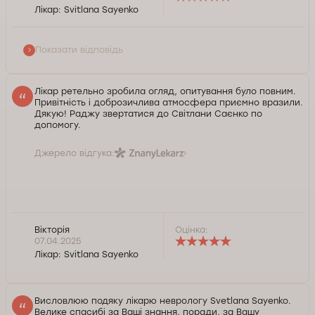
відгук на адресу нашого лікаря. Щиро вдячні за
Лікар:
Svitlana Sayenko
рекомендації. Зичимо Вам здоров'я.
Служба контролю якості Докторпро
Показати відповідь
Лікар ретельно зробила огляд, опитування було повним.
Привітність і доброзичлива атмосфера приємно вразили.
Дякую! Раджу звертатися до Світлани Саєнко по
допомогу.
Джерело відгука:
Вікторія
Оцінка:
07.04.2025
Лікар:
Svitlana Sayenko
Висловлюю подяку лікарю неврологу Svetlana Sayenko.
Велике спасибі за Ваші знання, поради, за Вашу