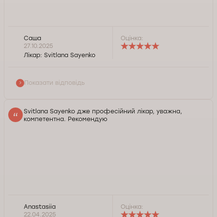
Саша
Оцінка:
Спасибо большое , всегда рада помочь.
27.10.2025
Лікар:
Svitlana Sayenko
Служба контролю якості Докторпро
Показати відповідь
Svitlana Sayenko дже професійний лікар, уважна,
компетентна. Рекомендую
Anastasiia
Оцінка:
Доброго дня, Анастасіє. Дякуємо за позитивний
22.04.2025