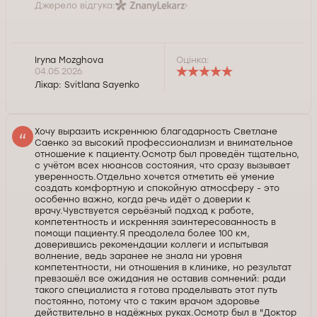
Джерело відгука:
Iryna Mozghova
Оцінка:
04.05.2026
Лікар:
Svitlana Sayenko
Хочу выразить искреннюю благодарность Светлане
Саенко за высокий профессионализм и внимательное
отношение к пациенту.Осмотр был проведён тщательно,
с учётом всех нюансов состояния, что сразу вызывает
уверенность.Отдельно хочется отметить её умение
создать комфортную и спокойную атмосферу - это
особенно важно, когда речь идёт о доверии к
врачу.Чувствуется серьёзный подход к работе,
компетентность и искренняя заинтересованность в
помощи пациенту.Я преодолела более 100 км,
доверившись рекомендации коллеги и испытывая
волнение, ведь заранее не знала ни уровня
компетентности, ни отношения в клинике, но результат
превзошёл все ожидания не оставив сомнений: ради
такого специалиста я готова проделывать этот путь
постоянно, потому что с таким врачом здоровье
действительно в надёжных руках.Осмотр был в "Доктор