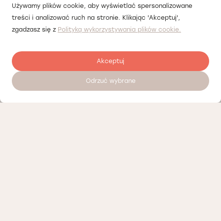
Używamy plików cookie, aby wyświetlać spersonalizowane
treści i analizować ruch na stronie. Klikając 'Akceptuj',
zgadzasz się z
Polityką wykorzystywania plików cookie.
Akceptuj
Odrzuć wybrane
Залишити відгук
Наші партнери
Політика конфіденційності
Політика Cookies
Інформація про нашу діяльність