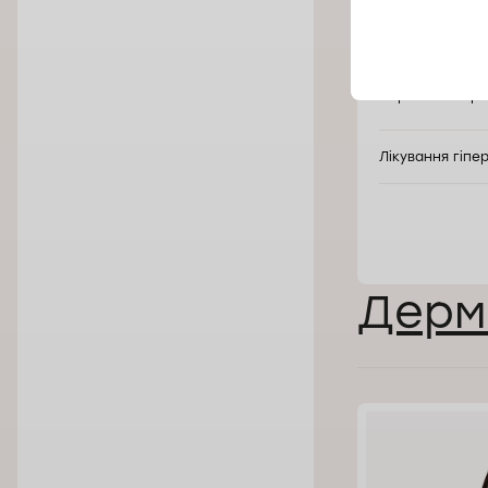
Мезотерапія, 1
Первинний при
Лікування гіпе
Дерм