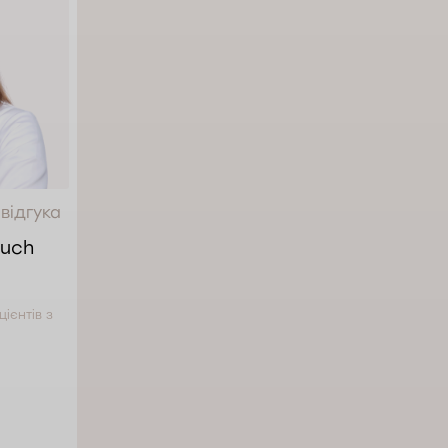
 відгука
ruch
ієнтів з