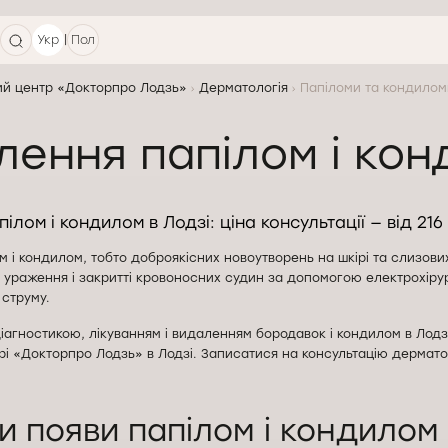
|
Укр
Пол
й центр «Докторпро Лодзь»
Дерматологія
Папіломи та кондилом
лення папілом і кон
лом і кондилом в Лодзі: ціна консультації — від 216 
 і кондилом, тобто доброякісних новоутворень на шкірі та слизови
 ураження і закритті кровоносних судин за допомогою електрохірург
 струму.
іагностикою, лікуванням і видаленням бородавок і кондилом в Лод
рі «Докторпро Лодзь» в Лодзі. Записатися на консультацію дермат
и появи папілом і кондилом