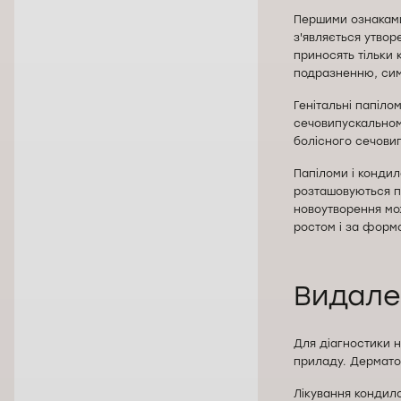
Першими ознаками
з'являється утвор
приносять тільки 
подразненню, симп
Генітальні папіло
сечовипускальному
болісного сечови
Папіломи і кондил
розташовуються по
новоутворення мо
ростом і за формо
Видале
Для діагностики н
приладу. Дермато
Лікування кондило