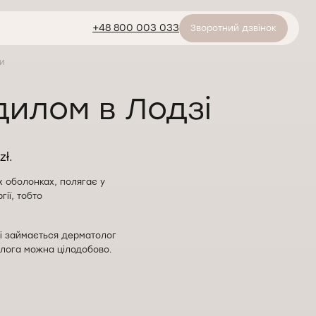
+48 800 003 033
Зворотний дзвінок
и
дилом в Лодзі
zł.
х оболонках, полягає у
ії, тобто
зі займається дерматолог
олога можна цілодобово.