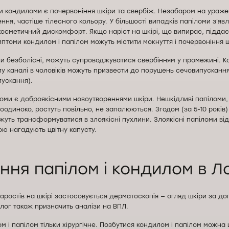
 кондиломи є почервоніння шкіри та свербіж. Незабаром на уражен
ення, частіше тілесного кольору. У більшості випадків папіломи з'я
косметичний дискомфорт. Якщо наріст на шкірі, що випирає, підда
томи кондилом і папілом можуть містити мокнуття і почервоніння ш
ми безболісні, можуть супроводжуватися свербінням у промежині. 
 каналі в чоловіків можуть призвести до порушень сечовипускання
пускання).
оми є доброякісними новоутвореннями шкіри. Нешкідливі папіломи,
одиноко, ростуть повільно, не запалюються. Згодом (за 5-10 років)
жуть трансформуватися в злоякісні пухлини. Злоякісні папіломи ві
ю нагадують цвітну капусту.
ння папілом і кондилом в Л
аростів на шкірі застосовується дерматоскопія — огляд шкіри за д
лог також призначить аналізи на ВПЛ.
м і папілом тільки хірургічне. Позбутися кондилом і папілом можна