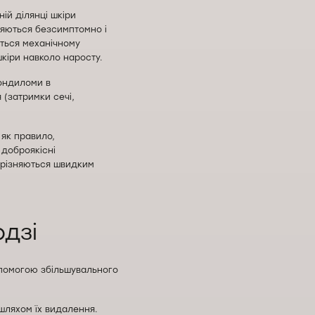
ій ділянці шкіри
вляються безсимптомно і
ється механічному
кіри навколо наросту.
Кондиломи в
 (затримки сечі,
 як правило,
 доброякісні
дрізняються швидким
одзі
опомогою збільшувального
 шляхом їх видалення.