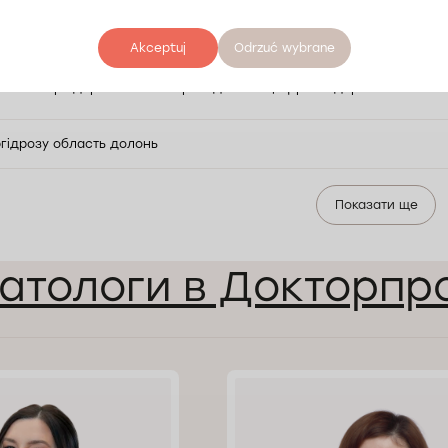
 процедура
Akceptuj
Odrzuć wybrane
йом лікаря дерматолога з проведенням цифрової дерматоскопії
ргідрозу область долонь
Показати ще
атологи в Докторпр