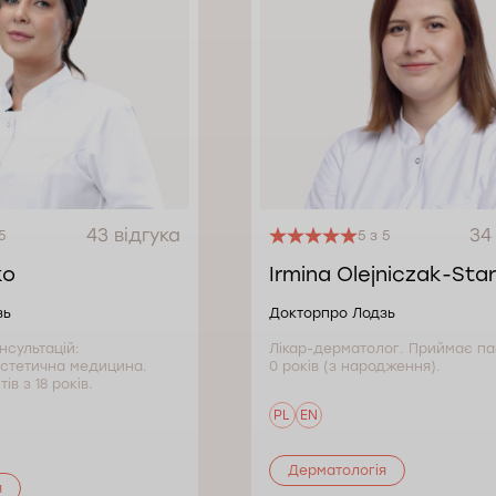
43 відгука
34
5
5 з 5
ko
Irmina Olejniczak-Sta
зь
Докторпро Лодзь
онсультацій:
Лікар-дерматолог. Приймає пац
естетична медицина.
0 років (з народження).
в з 18 років.
PL
EN
Дерматологія
я