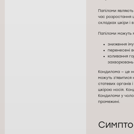
Папіломи являють 
час розростання ш
складках шкіри і 
Папіломи можуть м
зниження іму
перенесені в
коливання го
захворювань 
Кондилома — це но
можуть з'явитися 
статевих органів 
шкірою носія. Кон
Кондиломи у чолов
промежині.
Симпто