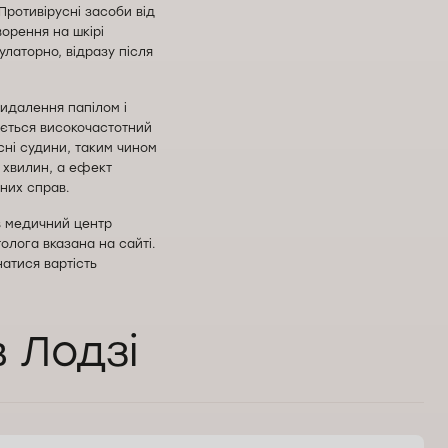
Противірусні засоби від
ворення на шкірі
улаторно, відразу після
Видалення папілом і
ується високочастотний
ні судини, таким чином
 хвилин, а ефект
них справ.
в медичний центр
лога вказана на сайті.
натися вартість
в Лодзі