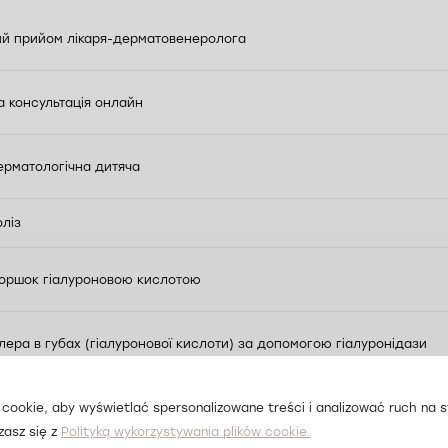
ий прийом лікаря-дерматовенеролога
а консультація онлайн
ерматологічна дитяча
оліз
оршок гіалуроновою кислотою
ера в губах (гіалуронової кислоти) за допомогою гіалуронідази
ргідрозу пахв ботулотоксином
cookie, aby wyświetlać spersonalizowane treści i analizować ruch na st
zasz się z
Polityką wykorzystywania plików cookie.