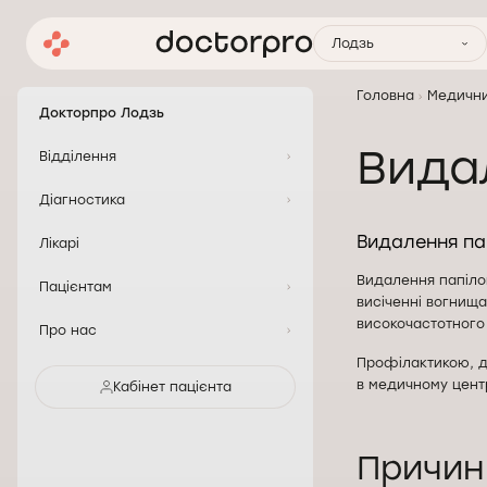
Лодзь
Головна
Медични
Докторпро Лодзь
Вида
Відділення
Діагностика
Видалення папі
Лікарі
Видалення папілом
Пацієнтам
висіченні вогнища
високочастотного
Про нас
Профілактикою, д
в медичному цент
Кабінет пацієнта
Причин