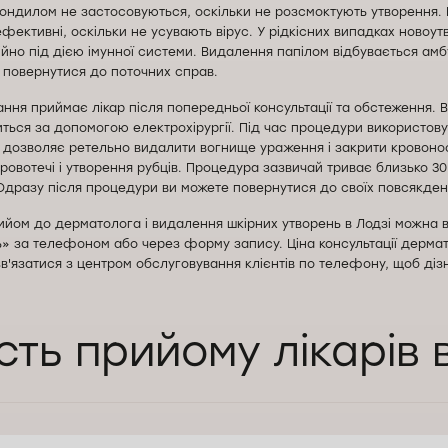
 кондилом не застосовуються, оскільки не розсмоктують утворення. 
фективні, оскільки не усувають вірус. У рідкісних випадках новоут
йно під дією імунної системи. Видалення папілом відбувається амб
повернутися до поточних справ.
ання приймає лікар після попередньої консультації та обстеження. 
ться за допомогою електрохірургії. Під час процедури використов
 дозволяє ретельно видалити вогнище ураження і закрити кровонос
овотечі і утворення рубців. Процедура зазвичай триває близько 30
 Одразу після процедури ви можете повернутися до своїх повсякден
ийом до дерматолога і видалення шкірних утворень в Лодзі можна 
» за телефоном або через форму запису. Ціна консультації дермато
в'язатися з центром обслуговування клієнтів по телефону, щоб діз
сть прийому лікарів 