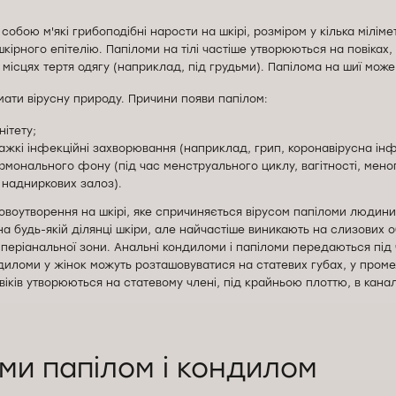
собою м'які грибоподібні нарости на шкірі, розміром у кілька мілімет
кірного епітелію. Папіломи на тілі частіше утворюються на повіках, 
в місцях тертя одягу (наприклад, під грудьми). Папілома на шиї мож
ати вірусну природу. Причини появи папілом:
нітету;
ажкі інфекційні захворювання (наприклад, грип, коронавірусна інф
рмонального фону (під час менструального циклу, вагітності, меноп
надниркових залоз).
воутворення на шкірі, яке спричиняється вірусом папіломи людини
на будь-якій ділянці шкіри, але найчастіше виникають на слизових 
і періанальної зони. Анальні кондиломи і папіломи передаються під ч
диломи у жінок можуть розташовуватися на статевих губах, у промежи
іків утворюються на статевому члені, під крайньою плоттю, в каналі
ми папілом і кондилом