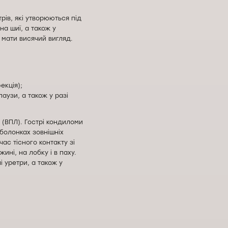
рів, які утворюються під
на шиї, а також у
е мати висячий вигляд.
екція);
аузи, а також у разі
 (ВПЛ). Гострі кондиломи
оболонках зовнішніх
ас тісного контакту зі
ні, на лобку і в паху.
 уретри, а також у