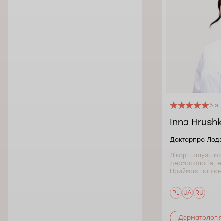
5 з 
Inna Hrush
Докторпро Лод
Лікар. Галузь к
дерматологія, 
Приймає пацієнті
PL
UA
RU
Дерматологі