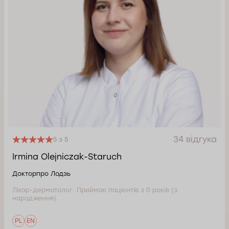
34 відгука
5 з 5
Irmina Olejniczak-Staruch
Докторпро Лодзь
Лікар-дерматолог. Приймає пацієнтів з 0 років (з
народження).
PL
EN