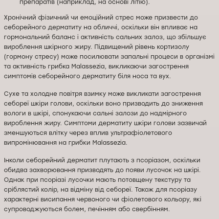
препаратів (наприклад, на основі літію).
Хронічний фізичний чи емоційний стрес може призвести до
себорейного дерматиту на обличчі, оскільки він впливає на
гормональний баланс і активність сальних залоз, що збільшує
вироблення шкірного жиру. Підвищений рівень кортизолу
(гормону стресу) може посилювати запальні процеси в організмі
та активність грибка Malassezia, викликаючи загострення
симптомів себорейного дерматиту біля носа та вух.
Сухе та холодне повітря взимку може викликати загострення
себореї шкіри голови, оскільки воно призводить до зниження
вологи в шкірі, спонукаючи сальні залози до надмірного
вироблення жиру. Симптоми дерматиту шкіри голови зазвичай
зменшуються влітку через вплив ультрафіолетового
випромінювання на грибки Malassezia.
Інколи себорейний дерматит плутають з псоріазом, оскільки
обидва захворювання призводять до появи лусочок на шкірі.
Однак при псоріазі лусочки мають потовщену текстуру та
сріблястий колір, на відміну від себореї. Також для псоріазу
характерні висипання червоного чи фіолетового кольору, які
супроводжуються болем, печінням або свербінням.