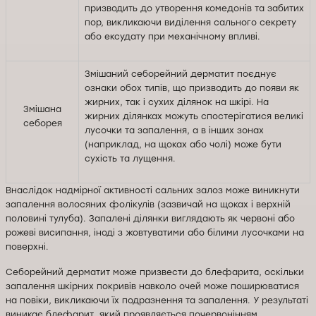
призводить до утворення комедонів та забитих
пор, викликаючи виділення сального секрету
або ексудату при механічному впливі.
Змішаний себорейний дерматит поєднує
ознаки обох типів, що призводить до появи як
жирних, так і сухих ділянок на шкірі. На
Змішана
жирних ділянках можуть спостерігатися великі
себорея
лусочки та запалення, а в інших зонах
(наприклад, на щоках або чолі) може бути
сухість та лущення.
Внаслідок надмірної активності сальних залоз може виникнути
запалення волосяних фолікулів (зазвичай на щоках і верхній
половині тулуба). Запалені ділянки виглядають як червоні або
рожеві висипання, іноді з жовтуватими або білими лусочками на
поверхні.
Себорейний дерматит може призвести до блефарита, оскільки
запалення шкірних покривів навколо очей може поширюватися
на повіки, викликаючи їх подразнення та запалення. У результаті
виникає блефарит, який проявляється почервонінням,