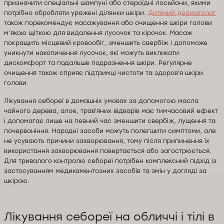
призначити спеціальні шампуні або стероїдні лосьйони, якими
потрібно обробляти уражені ділянки шкіри.
Дитячий дерматолог
також порекомендує масажування або очищення шкіри голови
м’якою щіткою для видалення лусочок та кірочок. Масаж
покращить місцевий кровообіг, зменшить свербіж і допоможе
уникнути накопичення лусочок, які можуть викликати
дискомфорт та подальше подразнення шкіри. Регулярне
очищення також сприяє підтримці чистоти та здоров'я шкіри
голови.
Лікування себореї в домашніх умовах за допомогою масла
чайного дерева, алое, трав'яних відварів має тимчасовий ефект
і допомагає лише на певний час зменшити свербіж, лущення та
почервоніння. Народні засоби можуть полегшити симптоми, але
не усувають причини захворювання, тому після припинення їх
використання захворювання повертається або загострюється.
Для тривалого контролю себореї потрібен комплексний підхід із
застосуванням медикаментозних засобів та змін у догляді за
шкірою.
Лікування себореї на обличчі і тілі в