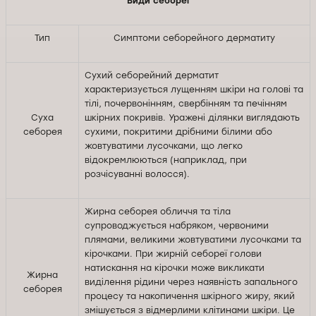
Види себореї
Тип
Симптоми себорейного дерматиту
Сухий себорейний дерматит
характеризується лущенням шкіри на голові та
тілі, почервонінням, свербінням та печінням
Суха
шкірних покривів. Уражені ділянки виглядають
себорея
сухими, покритими дрібними білими або
жовтуватими лусочками, що легко
відокремлюються (наприклад, при
розчісуванні волосся).
Жирна себорея обличчя та тіла
супроводжується набряком, червоними
плямами, великими жовтуватими лусочками та
кірочками. При жирній себореї голови
натискання на кірочки може викликати
Жирна
виділення рідини через наявність запального
себорея
процесу та накопичення шкірного жиру, який
змішується з відмерлими клітинами шкіри. Це