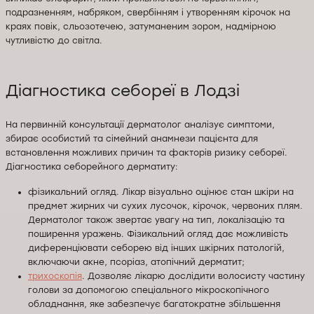
подразненням, набряком, свербінням і утворенням кірочок на
краях повік, сльозотечею, затуманеним зором, надмірною
чутливістю до світла.
Діагностика себореї в Лодзі
На первинній консультації дерматолог аналізує симптоми,
збирає особистий та сімейний анамнези пацієнта для
встановлення можливих причин та факторів ризику себореї.
Діагностика себорейного дерматиту:
фізикальний огляд. Лікар візуально оцінює стан шкіри на
предмет жирних чи сухих лусочок, кірочок, червоних плям.
Дерматолог також звертає увагу на тип, локалізацію та
поширення уражень. Фізикальний огляд дає можливість
диференціювати себорею від інших шкірних патологій,
включаючи акне, псоріаз, атопічний дерматит;
трихоскопія
. Дозволяє лікарю дослідити волосисту частину
голови за допомогою спеціального мікроскопічного
обладнання, яке забезпечує багатократне збільшення