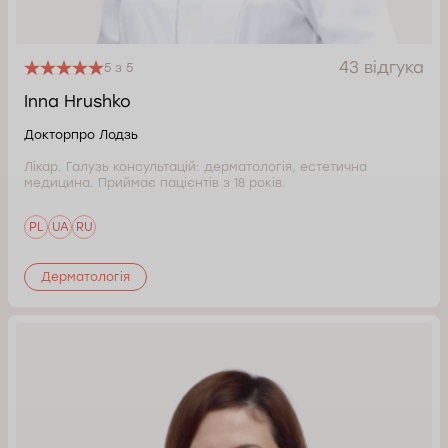
43 відгука
5 з 5
Inna Hrushko
Докторпро Лодзь
Лікар. Галузь консультацій: дерматологія, естетична
медицина. Приймає пацієнтів з 18 років.
PL
UA
RU
Дерматологія