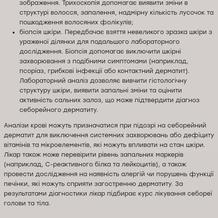
зображення. Трихоскопія допомагає виявити зміни в
структурі волосся, запалення, надмірну кількість лусочок та
пошкодження волосяних фолікулів;
біопсія шкіри. Передбачає взяття невеликого зразка шкіри з
ураженої ділянки для подальшого лабораторного
дослідження. Біопсія допомагає виключити шкірні
захворювання з подібними симптомами (наприклад,
псоріаз, грибкові інфекції або контактний дерматит).
Лабораторний аналіз дозволяє вивчити гістологічну
структуру шкіри, виявити запальні зміни та оцінити
активність сальних залоз, що може підтвердити діагноз
себорейного дерматиту.
Аналізи крові можуть призначатися при підозрі на себорейний
дерматит для виключення системних захворювань або дефіциту
вітамінів та мікроелементів, які можуть впливати на стан шкіри.
Лікар також може перевірити рівень запальних маркерів
(наприклад, С-реактивного білка та лейкоцитів), а також
провести дослідження на наявність алергій чи порушень функції
печінки, які можуть сприяти загостренню дерматиту. За
результатами діагностики лікар підбирає курс лікування себореї
голови та тіла.