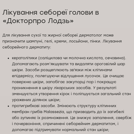
Лікування себореї голови в
«Докторпро Лодзь»
Для лікування сухої та жирної себореї дерматолог може
призначити шампуні, гелі, креми, лосьйони, пінки. Лікування
себорейного дерматиту:
кератолітики (саліцилова чи молочна кислота, сечовина).
Допомагають розм’якшувати та видаляти ороговілий шар
шкіри. Засоби розщеплюють зв'язки між клітинами
епідермісу, полегшуючи відлущення лусочок. Це очищає
поверхню шкіри, запобігає закупорці пор і покращує
проникнення в шкіру лікарських засобів. У результаті
зменшується утворення кірок і поліпшується загальний стан
уражених ділянок шкіри;
протигрибкові засоби. Змінюють структуру клітинних
мембран грибів Malassezia, що призводить до їх загибелі
або зупиняє їх розмноження. Це знижує запалення, свербіж
і почервоніння, спричинені себорейним дерматитом, і
допомагає підтримувати нормальний стан шкіри;