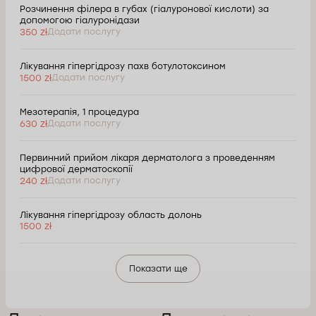
Розчинення філера в губах (гіалуронової кислоти) за
допомогою гіалуронідази
350 zł
Додати послугу
Лікування гіпергідрозу пахв ботулотоксином
1500 zł
Додати послугу
Мезотерапія, 1 процедура
630 zł
Додати послугу
Первинний прийом лікаря дерматолога з проведенням
цифрової дерматоскопії
240 zł
Додати послугу
Лікування гіпергідрозу область долонь
1500 zł
Показати ще