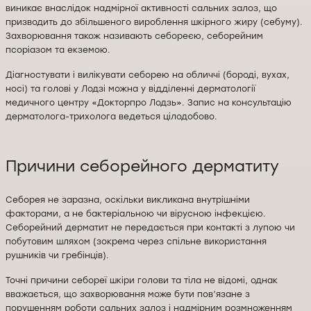
виникає внаслідок надмірної активності сальних залоз, що
призводить до збільшеного вироблення шкірного жиру (себуму).
Захворювання також називають себореєю, себорейним
псоріазом та екземою.
Діагностувати і вилікувати себорею на обличчі (бороді, вухах,
носі) та голові у Лодзі можна у відділенні дерматології
медичного центру «Докторпро Лодзь». Запис на консультацію
дерматолога-трихолога ведеться цілодобово.
Причини себорейного дерматиту
Себорея не заразна, оскільки викликана внутрішніми
факторами, а не бактеріальною чи вірусною інфекцією.
Себорейний дерматит не передається при контакті з лупою чи
побутовим шляхом (зокрема через спільне використання
рушників чи гребінців).
Точні причини себореї шкіри голови та тіла не відомі, однак
вважається, що захворювання може бути пов’язане з
порушенням роботи сальних залоз і надмірним розмноженням