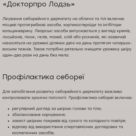
«Докторпро Лодзь»
Лікування себорейного дерматиту на обличчі та тілі включає
місцеві протигрибкові засоби, кортикостероїди та інгібітори
кальциневрину. Лікарські засоби випускаються у вигляді кремів,
лосьйонів, пінок, гелів, мазей, олій або розчинів, які зазвичай
наносяться на уражені ділянки двічі на день протягом чотирьох-
восьми тижнів. Також потрібно ретельно очищати уражену шкіру
один-два рази на день без мила.
Профілактика себореї
Для запобігання розвитку себорейного дерматиту важливо
контролювати хронічні патології. Профілактика себореї включає:
регулярний догляд за шкірою голови та тіла;
збалансоване харчування;
захист шкірних покривів від сухого та холодного повітря;
відмову від використання спиртовмісних доглядових та
косметичних засобів;