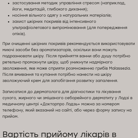
застосування методик управління стресом (наприклад,
йоги, медитацій, глибокого дихання);
носіння вільного одягу з натуральних матеріалів;
захист шкірних покривів від інтенсивного
ультрафіолетового випромінювання (для попередження
опіків).
При очищенні шкірних покривів рекомендується використовувати
миючі засоби без ароматизаторів, оскільки вони можуть
подразнювати шкіру. Після прийняття ванни або душу потрібно
ретельно промокнути шкіру, щоб уникнути надмірного
зволоження, яке може сприяти розмноженню грибів Malassezia.
Після вмивання та купання потрібно нанести на шкіру
зволожуючий крем для запобігання розвитку запалення.
Записатися до дерматолога для діагностики та лікування
сухого, жирного чи змішаного себорейного дерматиту у Лодзі в
медичному центрі «Докторпро Лодзь» можна за номером
телефону, який вказаний на сайті, або через форму запису на
прийом.
Вартість прийому лікарів в