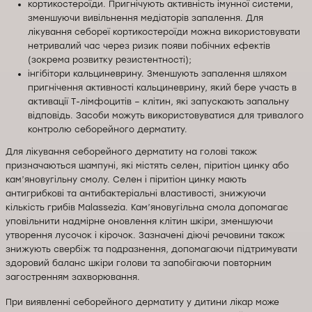
кортикостероїди. Пригнічують активність імунної системи,
зменшуючи вивільнення медіаторів запалення. Для
лікування себореї кортикостероїди можна використовувати
нетривалий час через ризик появи побічних ефектів
(зокрема розвитку резистентності);
інгібітори кальциневрину. Зменшують запалення шляхом
пригнічення активності кальциневрину, який бере участь в
активації Т-лімфоцитів – клітин, які запускають запальну
відповідь. Засоби можуть використовуватися для тривалого
контролю себорейного дерматиту.
Для лікування себорейного дерматиту на голові також
призначаються шампуні, які містять селен, піритіон цинку або
кам’яновугільну смолу. Селен і піритіон цинку мають
антигрибкові та антибактеріальні властивості, знижуючи
кількість грибів Malassezia. Кам’яновугільна смола допомагає
уповільнити надмірне оновлення клітин шкіри, зменшуючи
утворення лусочок і кірочок. Зазначені діючі речовини також
знижують свербіж та подразнення, допомагаючи підтримувати
здоровий баланс шкіри голови та запобігаючи повторним
загостренням захворювання.
При виявленні себорейного дерматиту у дитини лікар може