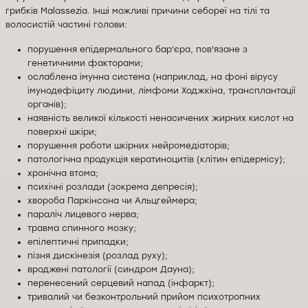
грибків Malassezia. Інші можливі причини себореї на тілі та
волосистій частині голови:
порушення епідермального бар'єра, пов'язане з
генетичними факторами;
ослаблена імунна система (наприклад, на фоні вірусу
імунодефіциту людини, лімфоми Ходжкіна, трансплантації
органів);
наявність великої кількості ненасичених жирних кислот на
поверхні шкіри;
порушення роботи шкірних нейромедіаторів;
патологічна продукція кератиноцитів (клітин епідермісу);
хронічна втома;
психічні розлади (зокрема депресія);
хвороба Паркінсона чи Альцгеймера;
параліч лицевого нерва;
травма спинного мозку;
епілептичні припадки;
пізня дискінезія (розлад руху);
вроджені патології (синдром Дауна);
перенесений серцевий напад (інфаркт);
тривалий чи безконтрольний прийом психотропних