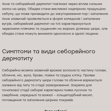
Акне та себорейний дерматит пов'язані через вплив сальних
залоз на шкіру. Обидва стани викликані надмірною продукцією
себуму, що може призводити до закупорювання пор і запалення.
Акне зазвичай проявляється в формі комедонів і запалених
вугрів, себорейний дерматит на тілі характеризується
червоними плямами та лущенням на жирних ділянках шкіри, але
обидва стани можуть виникати одночасно в однієї людини.
Симптоми та види себорейного
дерматиту
Себорейна екзема зазвичай вражає волосисту частину голови,
обличчя, ніс, вуха, брови, повіки та грудну клітку. Прояви
себорейного дерматиту шкіри голови та обличчя варіюються
залежно від типу та стадії захворювання. Зокрема для
початкової стадії себореї характерна поява лусочок та
свербіння, середньої та важкої – кільцеподібний висип,
потовщення та запалення шкірних покривів.