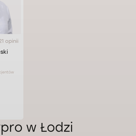
21 opinii
ski
acjentów
pro w Łodzi