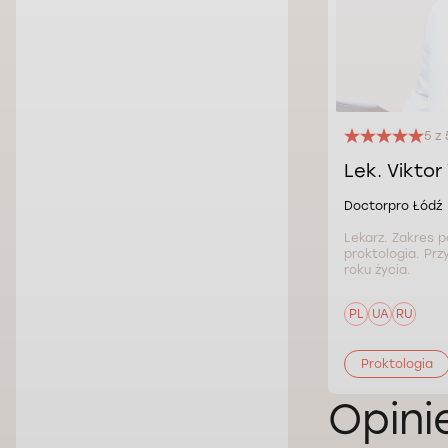
5 z 
Lek. Viktor
Doctorpro Łódź
Lekarz. Zakres p
proktologia. Prz
roku życia.
PL
UA
RU
Proktologia
Opini