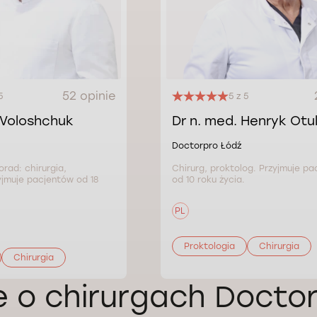
52 opinie
5
5 z 5
 Voloshchuk
Dr n. med. Henryk Otul
Doctorpro Łódź
orad: chirurgia,
Chirurg, proktolog. Przyjmuje p
yjmuje pacjentów od 18
od 10 roku życia.
PL
Proktologia
Chirurgia
Chirurgia
e o chirurgach Doctor