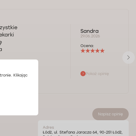
zystkie
Sandra
ekarki
29.06.2026
ę
Ocena:
a
Pokaż opinię
ronie. Klikając
Napisz opinię
Adres
Łódź, ul. Stefana Jaracza 64, 90-251 Łódź,