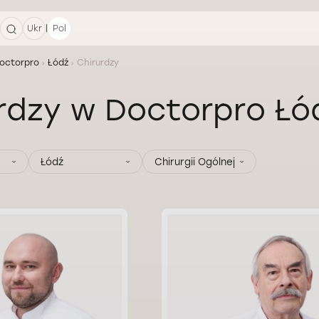
|
Ukr
Pol
octorpro
Łódź
Сhirurdzy
rdzy w Doctorpro Łó
Łódź
Chirurgii Ogólnej