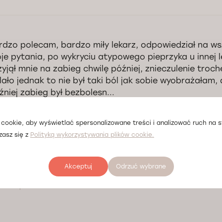
rdzo polecam, bardzo miły lekarz, odpowiedział na ws
je pytania, po wykryciu atypowego pieprzyka u innej l
zyjął mnie na zabieg chwilę później, znieczulenie troch
lało jednak to nie był taki ból jak sobie wyobrażałam, 
źniej zabieg był bezbolesn...
ódło opinii:
cookie, aby wyświetlać spersonalizowane treści i analizować ruch na st
zasz się z
Polityką wykorzystywania plików cookie.
Akceptuj
Odrzuć wybrane
tkie opinie