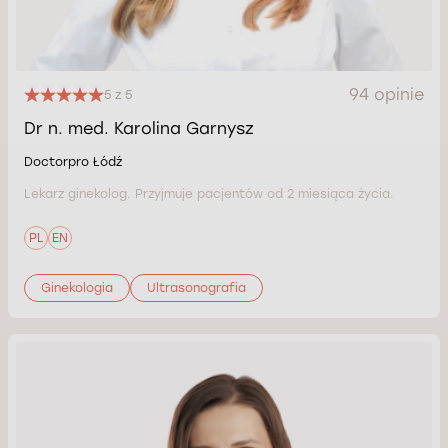
94 opinie
5 z 5
Dr n. med. Karolina Garnysz
Doctorpro Łódź
Lekarz ginekolog. Przyjmuje pacjentów od 2 miesiąca życia.
PL
EN
Ginekologia
Ultrasonografia