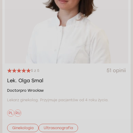
51 opinii
5 z 5
Lek. Olga Smal
Doctorpro Wrocław
Lekarz ginekolog. Przyjmuje pacjentów od 4 roku życia.
PL
RU
Ginekologia
Ultrasonografia