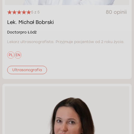
80 opinii
5 z 5
Lek. Michał Bobrski
Doctorpro Łódź
Lekarz ultrasonografista. Przyjmuje pacjentów od 2 roku życia.
PL
EN
Ultrasonografia