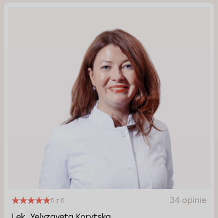
34 opinie
5 z 5
Lek. Yelyzaveta Korytska