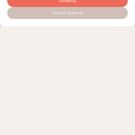
Akceptuj
Odrzuć wybrane
Umów wizytę 24/7
Nasi partnerzy
Polityka prywatności
Polityka Cookies
Informacje o naszej działalności
Oferty pracy
Regulamin porad telemedycznych Łódź
Regulamin organizacyjny Łódź
Regulamin organizacyjny Wrocław