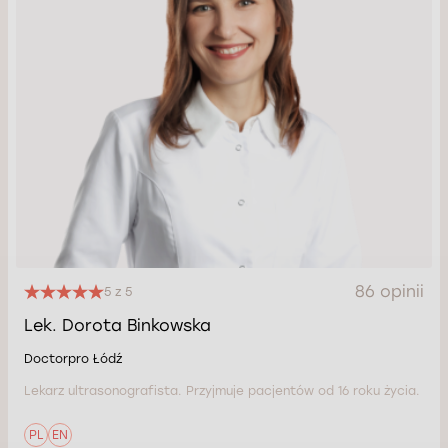
86 opinii
5 z 5
Lek. Dorota Binkowska
Doctorpro Łódź
Lekarz ultrasonografista. Przyjmuje pacjentów od 16 roku życia.
PL
EN