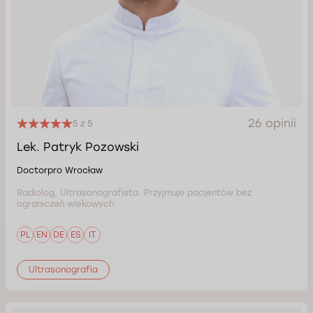
26 opinii
5 z 5
Lek. Patryk Pozowski
Doctorpro Wrocław
Radiolog, Ultrasonografista. Przyjmuje pacjentów bez
ograniczeń wiekowych.
PL
EN
DE
ES
IT
Ultrasonografia