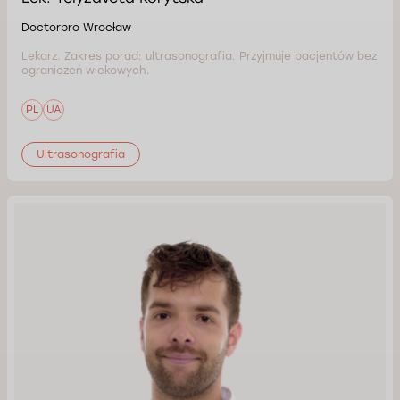
Doctorpro Wrocław
Lekarz. Zakres porad: ultrasonografia. Przyjmuje pacjentów bez
ograniczeń wiekowych.
PL
UA
Ultrasonografia