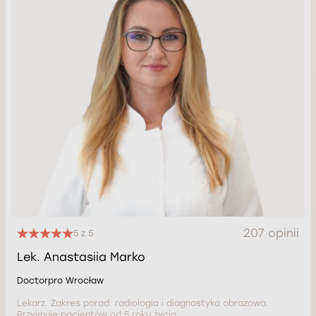
207 opinii
5 z 5
Lek. Anastasiia Marko
Doctorpro Wrocław
Lekarz. Zakres porad: radiologia i diagnostyka obrazowa.
Przyjmuje pacjentów od 5 roku życia.