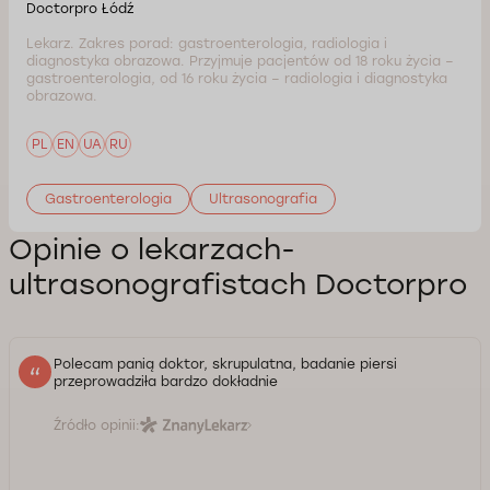
Doctorpro Łódź
Lekarz. Zakres porad: gastroenterologia, radiologia i
diagnostyka obrazowa. Przyjmuje pacjentów od 18 roku życia –
gastroenterologia, od 16 roku życia – radiologia i diagnostyka
obrazowa.
PL
EN
UA
RU
Gastroenterologia
Ultrasonografia
Opinie o lekarzach-
ultrasonografistach Doctorpro
Polecam panią doktor, skrupulatna, badanie piersi
przeprowadziła bardzo dokładnie
Źródło opinii: