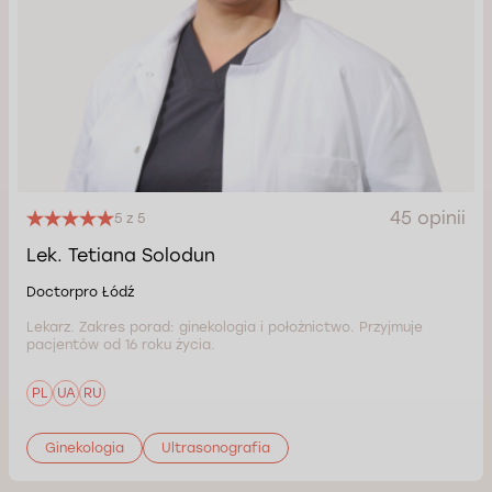
45 opinii
5 z 5
Lek. Tetiana Solodun
Doctorpro Łódź
Lekarz. Zakres porad: ginekologia i położnictwo. Przyjmuje
pacjentów od 16 roku życia.
PL
UA
RU
Ginekologia
Ultrasonografia