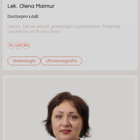
Lek. Olena Maimur
Doctorpro Łódź
Lekarz. Zakres porad: ginekologia i położnictwo. Przyjmuje
pacjentów od 18 roku życia.
PL
UA
RU
Ginekologia
Ultrasonografia