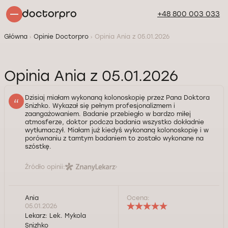
+48 800 003 033
Główna
Opinie Doctorpro
Opinia Ania z 05.01.2026
Opinia Ania z 05.01.2026
Dzisiaj miałam wykonaną kolonoskopię przez Pana Doktora
Snizhko. Wykazał się pełnym profesjonalizmem i
zaangażowaniem. Badanie przebiegło w bardzo miłej
atmosferze, doktor podcza badania wszystko dokładnie
wytłumaczył. Miałam już kiedyś wykonaną kolonoskopię i w
porównaniu z tamtym badaniem to zostało wykonane na
szóstkę.
Źródło opinii:
Ania
Ocena:
05.01.2026
Lekarz:
Lek. Mykola
Snizhko