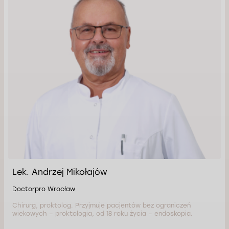
Lek. Andrzej Mikołajów
Doctorpro Wrocław
Chirurg, proktolog. Przyjmuje pacjentów bez ograniczeń
wiekowych – proktologia, od 18 roku życia – endoskopia.