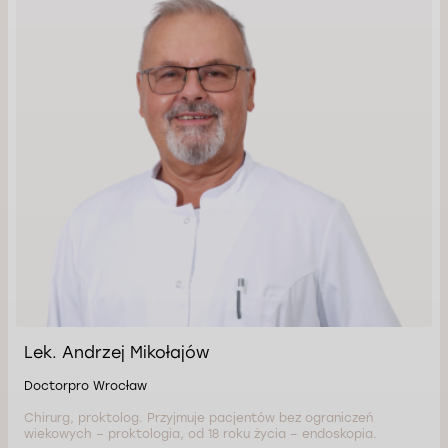
Lek. Andrzej Mikołajów
Doctorpro Wrocław
Chirurg, proktolog. Przyjmuje pacjentów bez ograniczeń
wiekowych – proktologia, od 18 roku życia – endoskopia.