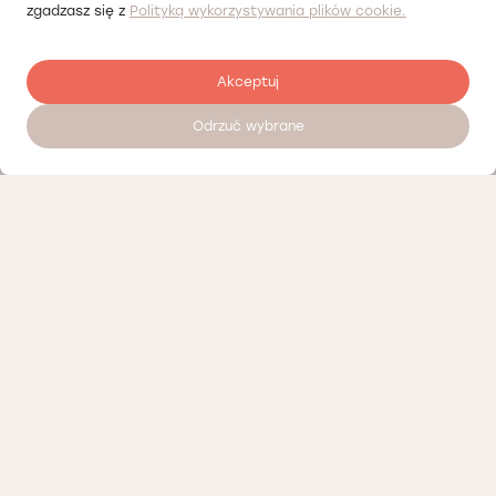
zgadzasz się z
Polityką wykorzystywania plików cookie.
Akceptuj
Odrzuć wybrane
Zostaw opinię
Nasi partnerzy
Polityka prywatności
Polityka Cookies
Informacje o naszej działalności
Oferty pracy