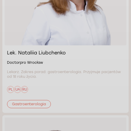
Lek. Nataliia Liubchenko
Doctorpro Wrocław
Lekarz. Zakres porad: gastroenterologia. Przyjmuje pacjentów
od 18 roku życia.
PL
UA
RU
Gastroenterologia