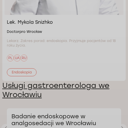
Lek. Mykola Snizhko
Doctorpro Wrocław
Lekarz. Zakres porad: endoskopia. Przyjmuje pacjentów od 18
roku życia.
PL
UA
RU
Endoskopia
Usługi gastroenterologa we
Wrocławiu
Badanie endoskopowe w
analgosedacji we Wrocławiu