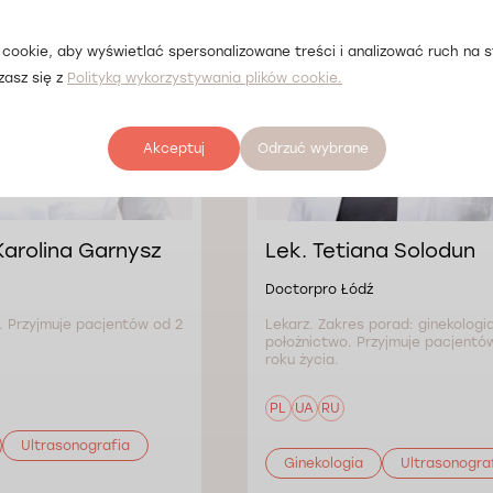
cookie, aby wyświetlać spersonalizowane treści i analizować ruch na st
zasz się z
Polityką wykorzystywania plików cookie.
Akceptuj
Odrzuć wybrane
Karolina Garnysz
Lek. Tetiana Solodun
Doctorpro Łódź
. Przyjmuje pacjentów od 2
Lekarz. Zakres porad: ginekologia
położnictwo. Przyjmuje pacjentów
roku życia.
PL
UA
RU
Ultrasonografia
Ginekologia
Ultrasonogra