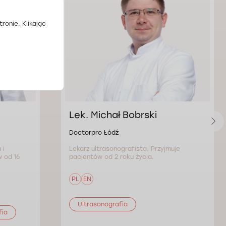
ronie. Klikając
Lek. Michał Bobrski
Doctorpro Łódź
 i
Lekarz ultrasonografista. Przyjmuje
 od 16
pacjentów od 2 roku życia.
PL
EN
Ultrasonografia
fia