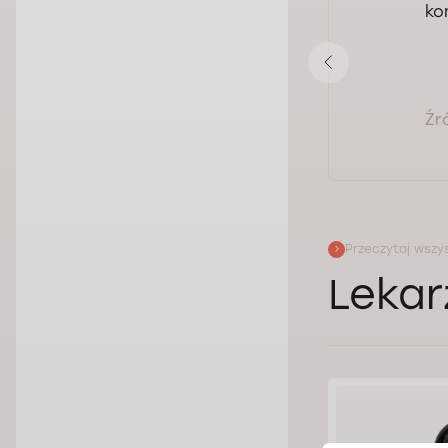
ko
Ocena:
Pokaż opinię
Źr
Przeczytaj wszys
Lekar