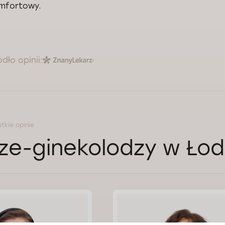
mfortowy.
ódło opinii:
tkie opinie
ze-ginekolodzy w Łod