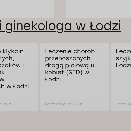
i ginekologa w Łodzi
 kłykcin
Leczenie chorób
Lecz
tych,
przenoszonych
szyj
zaków i
drogą płciową u
Łodz
ek
kobiet (STD) w
ów
Łodzi
h w Łodzi
 216 zł
Koszt usługi od 216 zł
Koszt us