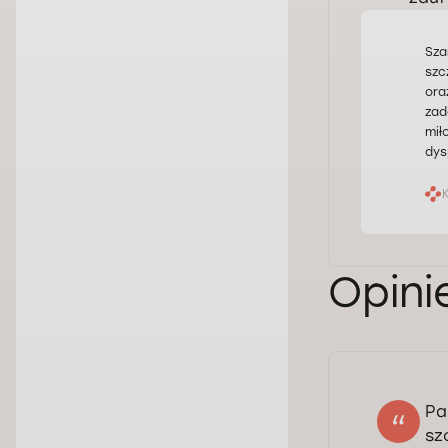
Sza
szc
ora
zad
mił
dys
Opini
Pa
Anzhela
sz
25.03.2026