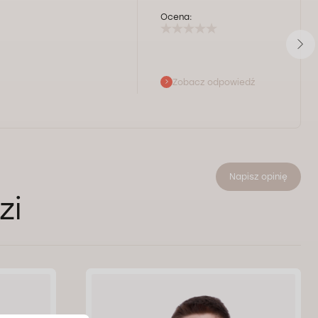
Ocena:
Zobacz odpowiedź
Napisz opinię
zi