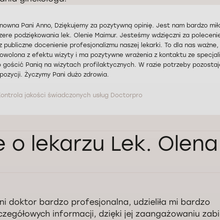
nowna Pani Anno, Dziękujemy za pozytywną opinię. Jest nam bardzo miło,
zere podziękowania lek. Olenie Maimur. Jesteśmy wdzięczni za poleceni
z publiczne docenienie profesjonalizmu naszej lekarki. To dla nas ważne, 
owolona z efektu wizyty i ma pozytywne wrażenia z kontaktu ze specjal
o gościć Panią na wizytach profilaktycznych. W razie potrzeby pozosta
pozycji. Życzymy Pani dużo zdrowia.
Kontrola jakości świadczonych usług Doctorpro
e o lekarzu Lek. Olen
ni doktor bardzo profesjonalna, udzieliła mi bardzo
czegółowych informacji, dzięki jej zaangażowaniu zabi