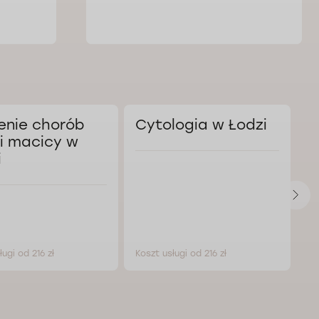
enie chorób
Cytologia w Łodzi
L
ki macicy w
d
i
w
ługi od 216 zł
Koszt usługi od 216 zł
Ko