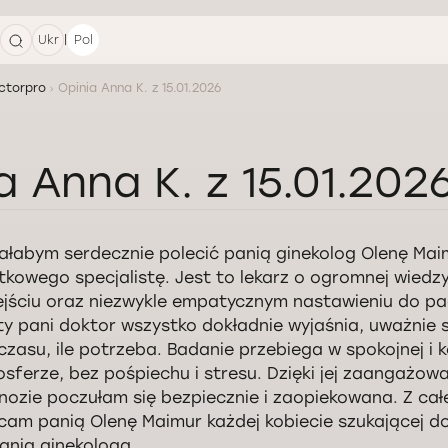
|
Ukr
Pol
ctorpro
Opinia Anna K. z 15.01.2026
a Anna K. z 15.01.202
ałabym serdecznie polecić panią ginekolog Olenę Mai
tkowego specjalistę. Jest to lekarz o ogromnej wiedz
jściu oraz niezwykle empatycznym nastawieniu do pa
ty pani doktor wszystko dokładnie wyjaśnia, uważnie 
 czasu, ile potrzeba. Badanie przebiega w spokojnej i
sferze, bez pośpiechu i stresu. Dzięki jej zaangażowan
nozie poczułam się bezpiecznie i zaopiekowana. Z ca
cam panią Olenę Maimur każdej kobiecie szukającej 
ania ginekologa.