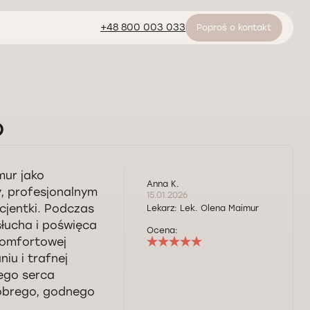
+48 800 003 033
Poproś o kontakt
6
mur jako
Anna K.
y, profesjonalnym
15.01.2026
cjentki. Podczas
Lekarz:
Lek. Olena Maimur
słucha i poświęca
Ocena:
 komfortowej
iu i trafnej
łego serca
dobrego, godnego