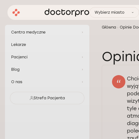
Wybierz miasto
Główna
Opinie Do
Centra medyczne
Lekarze
Opini
Pacjenci
Blog
Chci
O nas
wyją
pode
Strefa Pacjenta
wizy
tyle
atmo
diag
pole
zauf