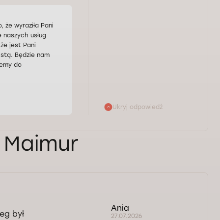
 że wyraziła Pani
e naszych usług
że jest Pani
istą. Będzie nam
jemy do
Ukryj odpowiedź
a Maimur
Ania
eg był
27.07.2026